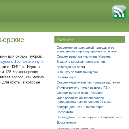
ньерские
Кампании
Современная идея дикой природы и ее
воплощение в природохранную практику
лыни для охраны зубров,
Спасем изначальную степь Украины
naydeno-130-
nezakonnyih-
В защиту хорьков, ласок и куниц
ки в ПЗФ ” и ” Идем в
Возрождение болот
там 128 браконьерских
В защиту золотистой щурки
икает вопрос, как можно
Защита акул
ы для охоты, в которые
Спасем украинский лес и редкие растения
Уничтожим охотничьи вышки в ПЗФ
Спасем сурка и лося в Украине!
Идея абсолютной заповедности-
природоохранная концепция 21 века
Конкурс для СМИ "Гнилое перо"
Зоозащита
Заповедные школы Борейко-Войцеховского
Доска позора