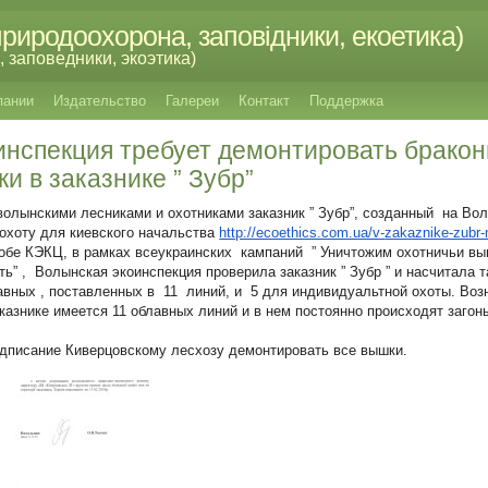
риродоохорона, заповідники, екоетика)
 заповедники, экоэтика)
пании
Издательство
Галереи
Контакт
Поддержка
инспекция требует демонтировать брако
и в заказнике ” Зубр”
волынскими лесниками и охотниками заказник ” Зубр”, созданный на Во
охоту для киевского начальства
http://ecoethics.com.ua/v-
zakaznike-zubr-
бе КЭКЦ, в рамках всеукраинских кампаний ” Уничтожим охотничьи выш
ь” , Волынская экоинспекция проверила заказник ” Зубр ” и насчитала 
авных , поставленных в 11 линий, и 5 для индивидуальтной охоты. Возн
аказнике имеется 11 облавных линий и в нем постоянно происходят загон
дписание Киверцовскому лесхозу демонтировать все вышки.