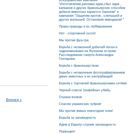
Всеукраинская кампания
“Изготовление,реклама ядов,сбыт ядов ,
капканов и других браконьерских способов
добычи животных карается Законом” и
кампания "Защитим кротов , слепышей и
других малышей. Остановим живодеров! "
Права природы и их лоббирование
Нет - спортивной охоте!
Мы против фуа-гра
Борьба с незаконной добычей песка и
гидронамывами на Жуковом острове.
Расследование смерти Александра
Гончарова
Борьба с браконьерством
Борьба с незаконным фотографированием
диких животных и их контрабандой
Борьба с торговлей браконьерскими сетями
Черный список трофейных убийц
Охрана волков
Вперед »
Спасем украинских зубров!
Мы против живых новогодних елок!
Борьба за заповедность
Идем в Европу-строим заповедность
Первоцвет