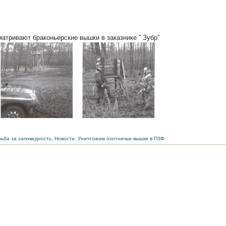
атривают браконьерские вышки в заказнике ” Зубр”
ьба за заповедность
,
Новости
,
Уничтожим охотничьи вышки в ПЗФ