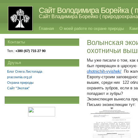
Сайт Володимира Борейка ( п
Сайт Владимира Борейко ( природоохрана,
Главная
О моей работе по охране природы
Кам
Волынская эко
Контакты
охотничьи вышк
Тел.:
+380 (67) 715 27 90
Мы уже писали о том, как 
Друзья
был превращен в царскую 
ohotnichih-
vyishek/
По жало
Блог Олега Листопада
Европу-строим заповедност
pracownia.org.pl
вышек, среди них 122 обл
Охрана природы
охранять зубров, если в з
Сайт "Экотаж"
попадают и зубры?
Экоинспекция вынесла пре
Письмо экоинспекции тут: