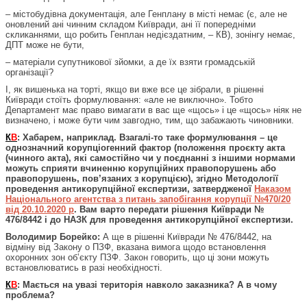
– містобудівна документація, але Генплану в місті немає (є, але не
оновлений ані чинним складом Київради, ані її попередніми
скликаннями, що робить Генплан недієздатним, – КВ), зонінгу немає,
ДПТ може не бути,
– матеріали супутникової зйомки, а де їх взяти громадській
організації?
І, як вишенька на торті, якщо ви вже все це зібрали, в рішенні
Київради стоїть формулювання: «але не виключно». Тобто
Департамент має право вимагати в вас ще «щось» і це «щось» ніяк не
визначено, і може бути чим завгодно, тим, що забажають чиновники.
К
В
: Хабарем, наприклад. Взагалі-то таке формулювання – це
однозначний корупціогенний фактор (положення проєкту акта
(чинного акта), які самостійно чи у поєднанні з іншими нормами
можуть сприяти вчиненню корупційних правопорушень або
правопорушень, пов’язаних з корупцією), згідно Методології
проведення антикорупційної експертизи, затвердженої
Наказом
Національного агентства з питань запобігання корупції №470/20
від 20.10.2020 р
. Вам варто передати рішення Київради №
476/8442 і до НАЗК для проведення антикорупційної експертизи.
Володимир Борейко:
А ще в рішенні Київради № 476/8442, на
відміну від Закону о ПЗФ, вказана вимога щодо встановлення
охоронних зон об’єкту ПЗФ. Закон говорить, що ці зони можуть
встановлюватись в разі необхідності.
К
В
: Мається на увазі територія навколо заказника? А в чому
проблема?