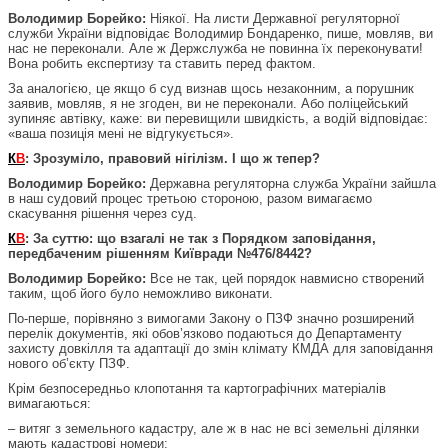
Володимир Борейко:
Ніякої. На листи Державної регуляторної
служби України відповідає Володимир Бондаренко, пише, мовляв, ви
нас не переконали. Але ж Держслужба не повинна їх переконувати!
Вона робить експертизу та ставить перед фактом.
За аналогією, це якщо б суд визнав щось незаконним, а порушник
заявив, мовляв, я не згоден, ви не переконали. Або поліцейський
зупиняє автівку, каже: ви перевищили швидкість, а водій відповідає:
«ваша позиція мені не відгукується».
К
В
: Зрозуміло, правовий нігілізм. І що ж тепер?
Володимир Борейко:
Державна регуляторна служба України зайшла
в наш судовий процес третьою стороною, разом вимагаємо
скасування рішення через суд.
К
В
: За суттю: що взагалі не так з Порядком заповідання,
передбаченим рішенням Київради №476/8442?
Володимир Борейко:
Все не так, цей порядок навмисно створений
таким, щоб його було неможливо виконати.
По-перше, порівняно з вимогами Закону о ПЗФ значно розширений
перелік документів, які обов’язково подаються до Департаменту
захисту довкілля та адаптації до змін клімату КМДА для заповідання
нового об’єкту ПЗФ.
Крім безпосередньо клопотання та картографічних матеріалів
вимагаються:
– витяг з земельного кадастру, але ж в нас не всі земельні ділянки
мають кадастрові номери;