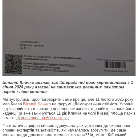
Віталій Кличко визнав, що Київрада під його керівництвом з 1
січня 2024 року взагалі не займається реальним захистом
парків і лісів столиці
Ми зустрілись, щоб поговорити саме про це, але 11 лютого 2025 року
мер Києва
Віталій Кличко
на форумі «Демократична стійкість України
під час війни та в період відновлення» заявив, що нібито за часи його
каденції (а вже закінчується 11 рік Кличка на чолі Києва) площа парків
в місті
збільшилась на 600 гектарів
.
Фантастична цифра сильно здивувала усіх дотичних до екологічної
справи експертів та активістів, які намагались зрозуміти: де саме
міська влада домалювала «зелені» гектари? Чи, може, Київський