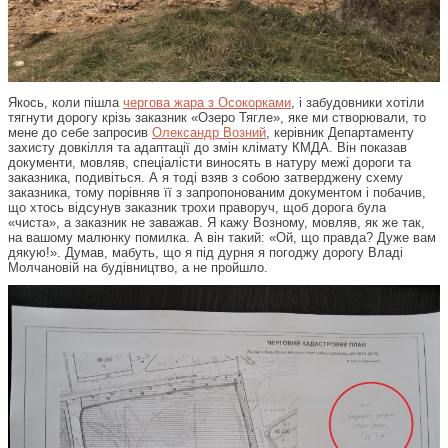
Якось, коли пішла
чергова жара з Осокорками
, і забудовники хотіли
тягнути дорогу крізь заказник «Озеро Тягле», яке ми створювали, то
мене до себе запросив
Олександр Возний
, керівник Департаменту
захисту довкілля та адаптації до змін клімату КМДА. Він показав
документи, мовляв, спеціалісти виносять в натуру межі дороги та
заказника, подивіться. А я тоді взяв з собою затверджену схему
заказника, тому порівняв її з запропонованим документом і побачив,
що хтось відсунув заказник трохи праворуч, щоб дорога була
«чиста», а заказник не заважав. Я кажу Возному, мовляв, як же так,
на вашому малюнку помилка. А він такий: «Ой, що правда? Дуже вам
дякую!». Думав, мабуть, що я під дурня я погоджу дорогу Владі
Молчановій на будівництво, а не пройшло.