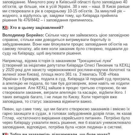
заповіданню. Минулого року в Київській області було заповідано 40
об’єктів, це більше, ніж в усій Україні. 38 з них – наші. В Києві раніше
ми створювали в рік в середньому 10-15 об’єктів. За минулий рік –
жодного, а відбулось це, завдяки тому, що Київрада прийняла
рішення № 476/8442 – і заповідання припинилось.
К
В
: Хто в цьому зацікавлений?
Володимир Борейко:
Скільки часу ми займаємось цією заповідною
справою, стільки нам доводиться витримувати боротьбу із
забудовниками. Вони нам блокували процес заповідання об’єктів на
самому початку, або вже коли заказник було створено, подавали до
суду на Київраду, щоб анулювати рішення.
Наприклад, відома історія із заказником “Троєщинські луки”
(створений за ініціативи депутатки Київради Олесі Пинзеник та КЕКЦ
у 2020 році для захисту червонокнижної рослини-коручки болотної та
зеленої зони Києва), площа якого 381 га. З’явилась ТОВ «Нова
Україна» з Броварів, подала в суд. Київрада їй перший суд програла,
а апеляцію не подала, бо там був договорняк, вони навіть не ходили
на засідання. Але КЕКЦ зайшов в процес третьою стороною, бо ми
створювали заказник, виграли апеляцію та касацію, відбили його. І
таких випадків багато, і не лише по Києву. Коли територія вже
заповідана, то статус заказника відмінити важко.
Певен, що саме тому, що ми багато створюємо заказників і вміємо їх
гарно захищати в судах, в головах забудовників дозрів план, як казав
Гітлер, «остаточного вирішення єврейського питання». Потрібно було
через Київраду ухвалити якесь рішення, яке б взагалі унеможлювало
заповідання, відповідно, потрібна була «своя людина» в системі.
К
В
: Тобто ви заздалегідь підозрювали, що буде зрада?