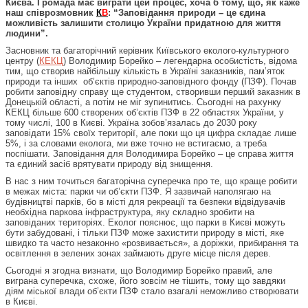
Києва. Громада має виграти цей процес, хоча б тому, що, як каже
наш співрозмовник
К
В
: “Заповідання природи – це єдина
можливість залишити столицю України придатною для життя
людини”.
Засновник та багаторічний керівник Київського еколого-культурного
центру (
КЕКЦ
) Володимир Борейко – легендарна особистість, відома
тим, що створив найбільшу кількість в Україні заказників, пам’яток
природи та інших об’єктів природно-заповідного фонду (ПЗФ). Почав
робити заповідну справу ще студентом, створивши перший заказник в
Донецькій області, а потім не міг зупинитись. Сьогодні на рахунку
КЕКЦ більше 600 створених об’єктів ПЗФ в 22 областях України, у
тому числі, 100 в Києві. Україна зобов’язалась до 2030 року
заповідати 15% своїх території, але поки що ця цифра складає лише
5%, і за словами еколога, ми вже точно не встигаємо, а треба
поспішати. Заповідання для Володимира Борейко – це справа життя
та єдиний засіб врятувати природу від знищення.
В нас з ним точиться багаторічна суперечка про те, що краще робити
в межах міста: парки чи об’єкти ПЗФ. Я зазвичай наполягаю на
будівництві парків, бо в місті для рекреації та безпеки відвідувачів
необхідна паркова інфраструктура, яку складно зробити на
заповіданих територіях. Еколог пояснює, що парки в Києві можуть
бути забудовані, і тільки ПЗФ може захистити природу в місті, яке
швидко та часто незаконно «розвивається», а доріжки, прибирання та
освітлення в зелених зонах займають друге місце після дерев.
Сьогодні я згодна визнати, що Володимир Борейко правий, але
виграна суперечка, схоже, його зовсім не тішить, тому що завдяки
діям міської влади об’єкти ПЗФ стало взагалі неможливо створювати
в Києві.