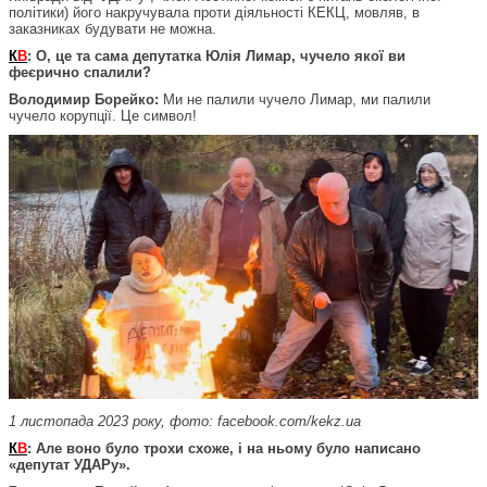
політики) його накручувала проти діяльності КЕКЦ, мовляв, в
заказниках будувати не можна.
К
В
: О, це та сама депутатка Юлія Лимар, чучело якої ви
феєрично спалили?
Володимир Борейко:
Ми не палили чучело Лимар, ми палили
чучело корупції. Це символ!
1 листопада 2023 року, фото: facebook.com/kekz.ua
К
В
: Але воно було трохи схоже, і на ньому було написано
«депутат УДАРу».