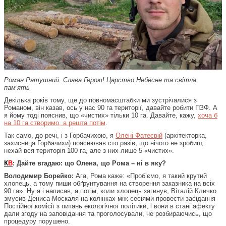
Роман Ратушний. Слава Герою! Царство Небесне та світла
пам’ять
Декілька років тому, ще до повномасштабки ми зустрічалися з
Романом, він казав, ось у нас 90 га території, давайте робити ПЗФ. А
я йому тоді пояснив, що «чистих» тільки 10 га. Давайте, кажу,
хоча б
на 10 га створимо, а решта потім
.
Так само, до речі, і з Горбачихою, я
Олені Фатеєвій
(архітекторка,
захисниця Горбачихи) пояснював сто разів, що нічого не зробиш,
нехай вся територія 100 га, але з них лише 5 «чистих».
К
В
: Дайте вгадаю: що Олена, що Рома – ні в яку?
Володимир Борейко:
Ага, Рома каже: «Проб’ємо, я такий крутий
хлопець, а тому пиши обґрунтування на створення заказника на всіх
90 га». Ну я і написав, а потім, коли хлопець загинув, Віталій Кличко
змусив Дениса Москаля на колінках між сесіями провести засідання
Постійної комісії з питань екологічної політики, і вони в стані афекту
дали згоду на заповідання та проголосували, не розбираючись, що
процедуру порушено.