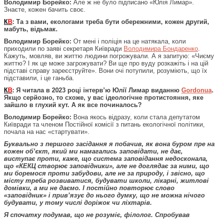
Володимир Борейко:
Але ж не було підписано «Юлія Лимар».
Знаєте, кожен бачить своє.
К
В
: Та з вами, екологами треба бути обережними, кожен другий,
мабуть, відьмак.
Володимир Борейко:
От мені і поліція на це натякала, коли
приходили по заяві секретаря Київради
Володимира Бондаренко
.
Кажуть, мовляв, ви життю людини погрожували. А я запитую: «Чиєму
життю? І як це може загрожувати? Ви ще про вуду розкажіть і на цій
підставі справу зареєструйте». Вони очі потупили, розуміють, що їх
підставили, і це ганьба.
К
В
: Я читала в 2023 році інтерв’ю Юлії Лимар виданню
Gordonua
.
Якщо серйозно, то схоже, у вас ідеологічне протистояння, яке
зайшло в глухий кут. А як все починалось?
Володимир Борейко:
Вона якось відразу, коли стала депутатом
Київради та членом Постійної комісії з питань екологічної політики,
почала на нас «стартувати».
Буквально з першого засідання я побачив, як вона буром пре на
кожен об’єкт, який ми намагались заповідати, не дає,
виступає проти, каже, що система заповідання недосконала,
що «КЕКЦ створює заповідники», але не доглядає за ними, що
ми боремося проти забудови, але не за природу, і звісно, що
місту треба розвиватися, будувати школи, лікарні, житлові
домівки, а ми не даємо. І постійно повторює слово
«заповідник» і прив’язує до нього думку, що не можна нічого
будувати, у тому числі доріжок чи ліхтарів.
Я спочатку подумав, що не розуміє, філолог. Спробував