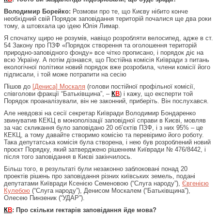
Володимир Борейко:
Розмови про те, що Києву нібито конче
необхідний свій Порядок заповідання територій почалися ще два роки
тому, а штовхала цю ідею Юлія Лимар.
Я спочатку щиро не розумів, навіщо розробляти велосипед, адже в ст.
54 Закону про ПЗФ «Порядок створення та оголошення територій
природно-заповідного фонду» все чітко прописано, і порядок діє на
всю Україну. А потім дізнався, що Постійна комісія Київради з питань
екологічної політики новий порядок вже розробила, члени комісії його
підписали, і той може потрапити на сесію
Пішов до
[Дениса] Москаля
(голови постійної профільної комісії,
співголови фракції “Батьківщина”, –
К
В
) і кажу, що експерти той
Порядок проаналізували, він не законний, приберіть. Він послухався.
Але невдовзі на сесії секретар Київради Володимир Бондаренко
звинуватив КЕКЦ в монополізації заповідної справи в Києві, мовляв
за час скликання було заповідано 20 об’єктів ПЗФ, і з них 95% – це
КЕКЦ, а тому давайте створимо комісію та перевіримо його роботу.
Така депутатська комісія була створена, і нею був розроблений новий
проєкт Порядку, який затверджено рішенням Київради № 476/8442, і
після того заповідання в Києві закінчилось.
Більш того, в результаті були незаконно заблоковані понад 20
проектів рішень про заповідання різних київських земель, подані
депутатами Київради Ксенією Семеновою (“Слуга народу”),
Євгенією
Кулебою
(“Слуга народу”), Денисом Москалем (“Батьківщина”),
Олесею Пинзеник (“УДАР”).
К
В
: Про скільки гектарів заповідання йде мова?