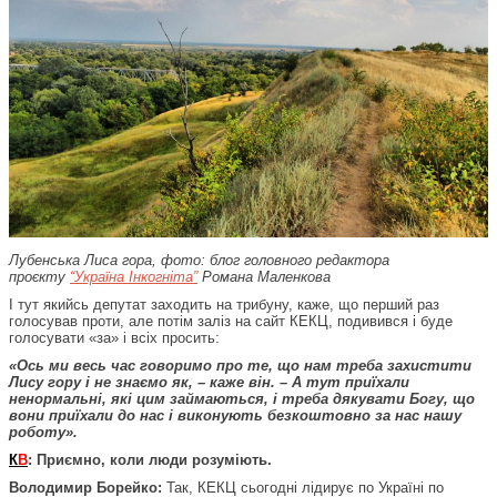
Лубенська Лиса гора, фото: блог головного редактора
проєкту
“Україна Інкогніта”
Романа Маленкова
І тут якийсь депутат заходить на трибуну, каже, що перший раз
голосував проти, але потім заліз на сайт КЕКЦ, подивився і буде
голосувати «за» і всіх просить:
«Ось ми весь час говоримо про те, що нам треба захистити
Лису гору і не знаємо як, – каже він. – А тут приїхали
ненормальні, які цим займаються, і треба дякувати Богу, що
вони приїхали до нас і виконують безкоштовно за нас нашу
роботу».
К
В
: Приємно, коли люди розуміють.
Володимир Борейко:
Так, КЕКЦ сьогодні лідирує по Україні по