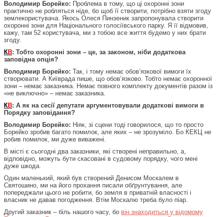
Володимир Борейко:
Проблема в тому, що ці охоронні зони
практично не робляться ніде, бо щоб її створити, потрібно взяти згоду
землекористувача. Якось Олеся Пинзеник запропонувала створити
охоронні зони для Національного голосіївського парку. Я її відмовив,
кажу, там 52 користувача, ми з тобою все життя будемо у них брати
згоду.
К
В
: Тобто охоронні зони – це, за законом, ніби додаткова
заповідна опція?
Володимир Борейко:
Так, і тому немає обов’язкової вимоги їх
створювати. А Київрада пише, що обов’язково. Тобто немає охоронної
зони – немає заказника. Немає повного комплекту документів разом із
«не виключно» – немає заказника.
К
В
: А як на сесії депутати аргументовували додаткові вимоги в
Порядку заповідання?
Володимир Борейко:
Ніяк, зі сцени тоді говорилося, що то просто
Борейко зробив багато помилок, але яких – не зрозуміло. Бо КЕКЦ не
робив помилок, ми дуже виважені.
В місті є сьогодні два заказники, які створені неправильно, а,
відповідно, можуть бути скасовані в судовому порядку, чого мені
дуже шкода.
Один маленький, який був створений Денисом Москалем в
Святошино, ми на його прохання писали обґрунтування, але
попереджали цього не робити, бо земля в приватній власності і
власник не давав погодження. Втім Москалю треба було піар.
Другий заказник – біль нашого часу, бо
він знаходиться у відомому