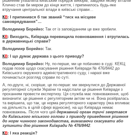
рішенням ухвалила київський порядок виборів, завдяки якому Віталій
Кличко став би мером до кінця життя, і припинилось будь-яке
втручання центральної влади в київські справи…
К
В
: І припинився б так званий “тиск на місцеве
самоврядування”…
Володимир Борейко:
Так от із заповіданням це вже зробили.
К
В
: Виходить, Київрада перевищила повноваження і втрутилась
в державницькі справи?
Володимир Борейко:
Так.
К
В
: І що думає держава з цього приводу?
Володимир Борейко:
Ну, по-перше, ми це побачимо в суді. КЕКЦ
подав позов щодо скасування рішення Київради № 476/8442 до
Київського окружного адміністративного суду, і наразі вже
починається розгляд справи по суті.
А, по-друге, ні, скоріше, це по-перше: ми звернулися до Державної
регуляторної служби України та надіслали це рішення Київради з
проханням провести експертизу. Ця служба має повноваження, щоб
визначити: це рішення є регуляторним актом чи ні. Вона розібралась
та вирішила, що так, це норма регуляторного характеру (яка впливає
на діяльність в цілій сфері відносин), на що Київрада немає
повноважень. Після чого цей
державний орган тричі звертався
до Київського міського голови з приводу приведення рішення
до норм чинного законодавства, вимагаючи скасувати або
зупинити дію рішення Київради № 476/8442
.
К
В
: І яка реакція?