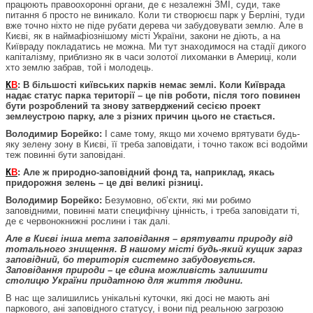
працюють правоохоронні органи, де є незалежні ЗМІ, суди, таке
питання б просто не виникало. Коли ти створюєш парк у Берліні, туди
вже точно ніхто не піде рубати дерева чи забудовувати землю. Але в
Києві, як в наймафіознішому місті України, закони не діють, а на
Київраду покладатись не можна. Ми тут знаходимося на стадії дикого
капіталізму, приблизно як в часи золотої лихоманки в Америці, коли
хто землю забрав, той і молодець.
К
В
: В більшості київських парків немає землі. Коли Київрада
надає статус парка території – це пів роботи, після того повинен
бути розроблений та знову затверджений сесією проект
землеустрою парку, але з різних причин цього не стається.
Володимир Борейко:
І саме тому, якщо ми хочемо врятувати будь-
яку зелену зону в Києві, її треба заповідати, і точно також всі водойми
теж повинні бути заповідані.
К
В
: Але ж природно-заповідний фонд та, наприклад, якась
придорожня зелень – це дві великі різниці.
Володимир Борейко:
Безумовно, об’єкти, які ми робимо
заповідними, повинні мати специфічну цінність, і треба заповідати ті,
де є червонокнижні рослини і так далі.
Але в Києві інша мета заповідання – врятувати природу від
тотального знищення. В нашому місті будь-який кущик зараз
заповідний, бо територія системно забудовується.
Заповідання природи – це єдина можливість залишити
столицю України придатною для життя людини.
В нас ще залишились унікальні куточки, які досі не мають ані
паркового, ані заповідного статусу, і вони під реальною загрозою