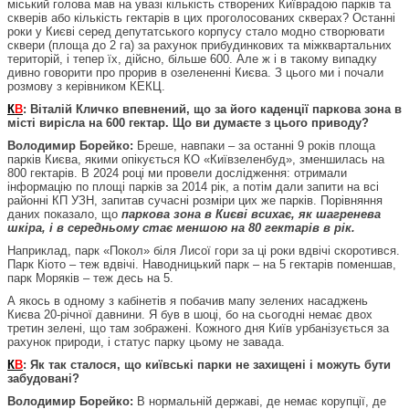
міський голова мав на увазі кількість створених Київрадою парків та
скверів або кількість гектарів в цих проголосованих скверах? Останні
роки у Києві серед депутатського корпусу стало модно створювати
сквери (площа до 2 га) за рахунок прибудинкових та міжквартальних
територій, і тепер їх, дійсно, більше 600. Але ж і в такому випадку
дивно говорити про прорив в озелененні Києва. З цього ми і почали
розмову з керівником КЕКЦ.
К
В
: Віталій Кличко впевнений, що за його каденції паркова зона в
місті вирісла на 600 гектар. Що ви думаєте з цього приводу?
Володимир Борейко:
Бреше, навпаки – за останні 9 років площа
парків Києва, якими опікується КО «Київзеленбуд», зменшилась на
800 гектарів. В 2024 році ми провели дослідження: отримали
інформацію по площі парків за 2014 рік, а потім дали запити на всі
районні КП УЗН, запитав сучасні розміри цих же парків. Порівняння
даних показало, що
паркова зона в Києві всихає, як шагренева
шкіра, і в середньому стає меншою на 80 гектарів в рік.
Наприклад, парк «Покол» біля Лисої гори за ці роки вдвічі скоротився.
Парк Кіото – теж вдвічі. Наводницький парк – на 5 гектарів поменшав,
парк Моряків – теж десь на 5.
А якось в одному з кабінетів я побачив мапу зелених насаджень
Києва 20-річної давнини. Я був в шоці, бо на сьогодні немає двох
третин зелені, що там зображені. Кожного дня Київ урбанізується за
рахунок природи, і статус парку цьому не завада.
К
В
: Як так сталося, що київські парки не захищені і можуть бути
забудовані?
Володимир Борейко:
В нормальній державі, де немає корупції, де