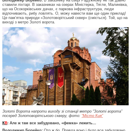
Володимир Борейко:
В заказнику на озері Радужному не так давно
ставили ліхтарі. В заказниках на озерах Міністерка, Тягле, Малинівка,
що на Осокорківських дачах, є паркова інфраструктура, люди
відпочивають, рибу ловлять. О, можу навести вам ще один приклад!
Це пам’ятка природи «Золотоворітський сквер» (сміється). Той, що на
виході з метро Золоті ворота.
Золоті Ворота напроти виходу зі станції метро “Золоті ворота”
посеред Золотоворітського скверу, фото:
“Місто Кия”
К
В
: Але ж там все забудовано, «фемка» лежить…
Володимир Борейко:
Ото ж бо. Правда воно і було все забудовано,