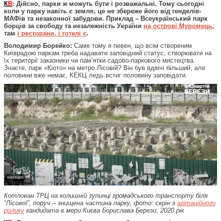
К
В
: Дійсно, парки ж можуть бути і розважальні. Тому сьогодні
коли у парку навіть є земля, це не збереже його від генделів-
МАФів та незаконної забудови. Приклад – Всеукраїнський парк
борців за свободу та незалежність України
на острові Муромець
,
там
і ресторани, і готелі є
.
Володимир Борейко:
Саме тому я певен, що всім створеним
Київрадою паркам треба надавати заповідний статус, створювати на
їх території заказники чи пам’ятки садово-паркового мистецтва.
Знаєте, парк «Кіото» на метро Лісовій? Він був вдвічі більший, але
половини вже немає, КЕКЦ ледь встиг половину заповідати.
Котлован ТРЦ на колишній зупинці громадського транспорту біля
“Лісової”, поруч – знищена частина парку, фото: скрін з
агітаційного
ролику
кандидата в мери Києва Борислава Берези, 2020 рік