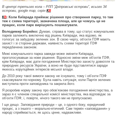
В центрі третього кола – РЛП “Дніпровські острови”, всього 34
острови, google map, скрін
К
В
К
В
: Коли Київрада приймає рішення про створення парку, то там
теж є схема території, зазначена площа, але це чомусь це не
працює, коли парк вирішують пошматувати.
Володимир Борейко:
Думаю, справа в тому, що статус комунальних
парків залежить виключно від рішень Київради, яка відомо, як
голосує за забудову зелених зон. В свою чергу, об’єкти ПЗФ мають
захист і зі сторони держави, наявність схеми території ПЗФ
передбачена законом.
Межі комунального парка завжди може змінити Київрада,
проголосувавши за нове рішення. Відносно зміни меж об’єктів ПЗФ,
крім Київради, має дати погодження Міністерство захисту довкілля та
природних ресурсів України, а воно не буде підставлятися заради
якихось корупційних інтересів міської влади.
До 2010 року такої вимоги закону не існувало, тому і об’єкти ПЗФ
скасовували по-чорному. Була навіть ситуація, коли Партія зелених
виступила проти заповідника та закрила його.
Я розробив норму закону про обов’язкове погодження міністерства, а
зараз я є членом спеціальної комісії міністерства, яка відповідає за
об’єкти ПЗФ, і, повірте, нічого такого ми не пропускаємо.
І ще дещо. Заповідання природи – це, з одного боку, юридичний
процес, а з іншого – морально-етичний. Сам термін «заповідання» у
народі сприймається, як щось цінне, надважливе.