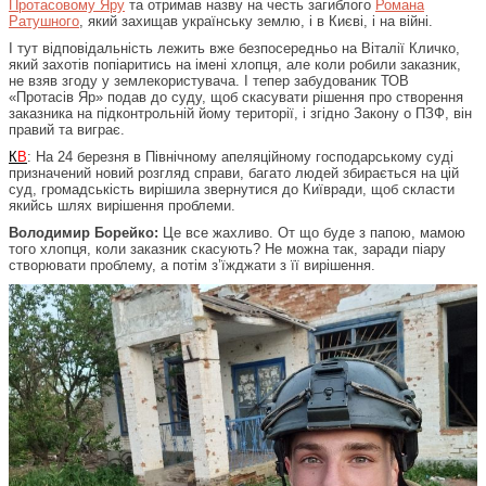
Протасовому Яру
та отримав назву на честь загиблого
Романа
Ратушного
, який захищав українську землю, і в Києві, і на війні.
І тут відповідальність лежить вже безпосередньо на Віталії Кличко,
який захотів попіаритись на імені хлопця, але коли робили заказник,
не взяв згоду у землекористувача. І тепер забудованик ТОВ
«Протасів Яр» подав до суду, щоб скасувати рішення про створення
заказника на підконтрольній йому території, і згідно Закону о ПЗФ, він
правий та виграє.
К
В
: На 24 березня в Північному апеляційному господарському суді
призначений новий розгляд справи, багато людей збирається на цій
суд, громадськість вирішила звернутися до Київради, щоб скласти
якийсь шлях вирішення проблеми.
Володимир Борейко:
Це все жахливо. От що буде з папою, мамою
того хлопця, коли заказник скасують? Не можна так, заради піару
створювати проблему, а потім з’їжджати з її вирішення.