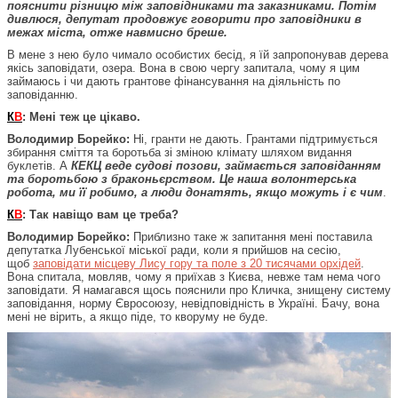
пояснити різницю між заповідниками та заказниками. Потім
дивлюся, депутат продовжує говорити про заповідники в
межах міста, отже навмисно бреше.
В мене з нею було чимало особистих бесід, я їй запропонував дерева
якісь заповідати, озера. Вона в свою чергу запитала, чому я цим
займаюсь і чи дають грантове фінансування на діяльність по
заповіданню.
К
В
: Мені теж це цікаво.
Володимир Борейко:
Ні, гранти не дають. Грантами підтримується
збирання сміття та боротьба зі зміною клімату шляхом видання
буклетів. А
КЕКЦ веде судові позови, займається заповіданням
та боротьбою з браконьєрством. Це наша волонтерська
робота, ми її робимо, а люди донатять, якщо можуть і є чим
.
К
В
: Так навіщо вам це треба?
Володимир Борейко:
Приблизно таке ж запитання мені поставила
депутатка Лубенської міської ради, коли я прийшов на сесію,
щоб
заповідати місцеву Лису гору та поле з 20 тисячами орхідей
.
Вона спитала, мовляв, чому я приїхав з Києва, невже там нема чого
заповідати. Я намагався щось пояснили про Кличка, знищену систему
заповідання, норму Євросоюзу, невідповідність в Україні. Бачу, вона
мені не вірить, а якщо піде, то кворуму не буде.