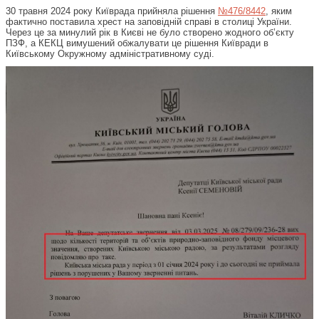
30 травня 2024 року Київрада прийняла рішення
№476/8442
, яким
фактично поставила хрест на заповідній справі в столиці України.
Через це за минулий рік в Києві не було створено жодного об’єкту
ПЗФ, а КЕКЦ вимушений обжалувати це рішення Київради в
Київському Окружному адміністративному суді.