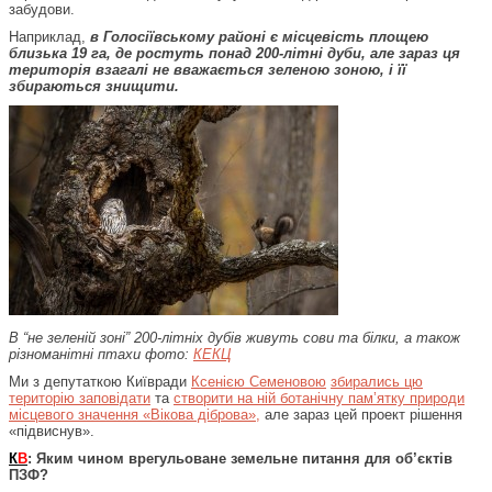
забудови.
Наприклад,
в Голосіївському районі є місцевість площею
близька 19 га, де ростуть понад 200-літні дуби, але зараз ця
територія взагалі не вважається зеленою зоною, і її
збираються знищити.
В “не зеленій зоні” 200-літніх дубів живуть сови та білки, а також
різноманітні птахи фото:
КЕКЦ
Ми з депутаткою Київради
Ксенією Семеновою
збирались цю
територію заповідати
та
створити на ній ботанічну пам’ятку природи
місцевого значення «Вікова діброва»,
але зараз цей проект рішення
«підвиснув».
К
В
: Яким чином врегульоване земельне питання для об’єктів
ПЗФ?