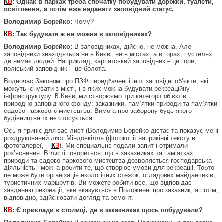
К
В
: Однак в парках треба спочатку побудувати доріжки, туалети,
освітлення, а потім вже надавати заповідний статус.
Володимир Борейко:
Чому?
К
В
: Так будувати ж не можна в заповідниках?
Володимир Борейко:
В заповідниках, дійсно, не можна. Але
заповідники знаходяться не в Києві, не в містах, а в горах, пустелях,
де немає людей. Наприклад, карпатський заповідник – це гори,
поліський заповідник – це болота.
Водночас Законом про ПЗФ передбачені і інші заповідні об’єкти, які
можуть існувати в місті, і в яких можна будувати рекреаційну
інфраструктуру. В Києві ми створюємо три категорії об’єктів
природно-заповідного фонду: заказники, пам’ятки природи та пам’ятки
садово-паркового мистецтва. Вимога про заборону будь-якого
будівництва їх не стосується.
Ось я приніс для вас лист (Володимир Борейко дістає та показує мені
роздрукований лист Міндовкілля (фотокопії наприкінці тексту в
фотогалереї, –
К
В
). Ми специально подали запит і отримали
роз’яснення. В листі говориться, що в заказниках та пам’ятках
природи та садово-паркового мистецтва дозволяється господарська
діяльність і можна робити те, що створює умови для рекреаціі. Тобто
це може бути організація екологічних стежок, оглядових майданчиків,
туристичних маршрутів. Ви можете робити все, що відповідає
завданню рекреації, яке вказується в Положенні про заказник, а потім,
відповідно, здійснювати догляд та ремонт.
К
В
: Є приклади в столиці, де в заказниках щось побудували?