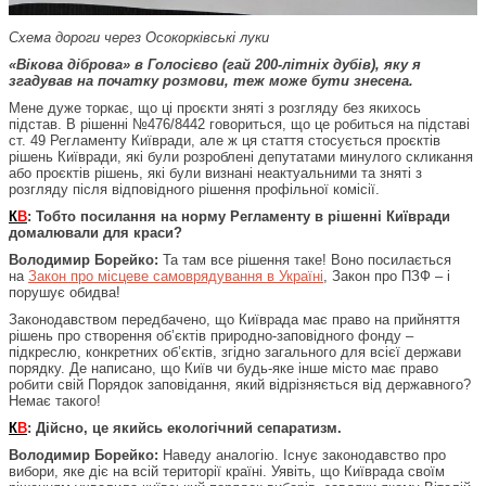
Схема дороги через Осокорківські луки
«Вікова діброва» в Голосієво (гай 200-літніх дубів), яку я
згадував на початку розмови, теж може бути знесена.
Мене дуже торкає, що ці проєкти зняті з розгляду без якихось
підстав. В рішенні №476/8442 говориться, що це робиться на підставі
ст. 49 Регламенту Київради, але ж ця стаття стосується проєктів
рішень Київради, які були розроблені депутатами минулого скликання
або проєктів рішень, які були визнані неактуальними та зняті з
розгляду після відповідного рішення профільної комісії.
К
В
: Тобто посилання на норму Регламенту в рішенні Київради
домалювали для краси?
Володимир Борейко:
Та там все рішення таке! Воно посилається
на
Закон про місцеве самоврядування в Україні
, Закон про ПЗФ – і
порушує обидва!
Законодавством передбачено, що Київрада має право на прийняття
рішень про створення об’єктів природно-заповідного фонду –
підкреслю, конкретних об’єктів, згідно загального для всієї держави
порядку. Де написано, що Київ чи будь-яке інше місто має право
робити свій Порядок заповідання, який відрізняється від державного?
Немає такого!
К
В
: Дійсно, це якийсь екологічний сепаратизм.
Володимир Борейко:
Наведу аналогію. Існує законодавство про
вибори, яке діє на всій території країні. Уявіть, що Київрада своїм