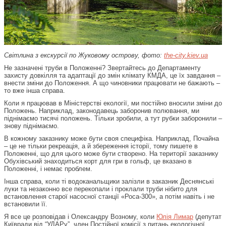
Світлина з екскурсії по Жуковому острову, фото:
the-city.kiev.ua
Не зазначені труби в Положенні? Звертайтесь до Департаменту
захисту довкілля та адаптації до змін клімату КМДА, це їх завдання –
внести зміни до Положення. А що чиновники працювати не бажають –
то вже інша справа.
Коли я працював в Міністерстві екології, ми постійно вносили зміни до
Положень. Наприклад, законодавець заборонив полювання, ми
піднімаємо тисячі положень. Тільки зробили, а тут рубки заборонили –
знову піднімаємо.
В кожному заказнику може бути своя специфіка. Наприклад, Почайна
– це не тільки рекреація, а й збереження історії, тому пишете в
Положенні, що для цього може бути створено. На території заказнику
Обухівський знаходиться корт для гри в гольф, це вказано в
Положенні, і немає проблем.
Інша справа, коли ті водоканальщики залізли в заказник Деснянські
луки та незаконно все перекопали і проклали труби нібито для
встановлення старої насосної станції «Роса-300», а потім навіть і не
встановили її.
Я все це розповідав і Олександру Возному, коли
Юлія Лимар
(депутат
Київради від “УДАРу”, член Постійної комісії з питань екологічної