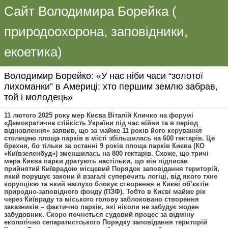
Сайт Володимира Борейка (
природоохорона, заповідники,
екоетика)
Володимир Борейко: «У нас ніби часи “золотої
лихоманки” в Америці: хто першим землю забрав,
той і молодець»
11 лютого 2025 року мер Києва Віталій Кличко на форумі
«Демократична стійкість України під час війни та в період
відновлення» заявив, що за майже 11 років його керування
столицею площа парків в місті збільшилась на 600 гектарів. Це
брехня, бо тільки за останні 9 років площа парків Києва (КО
«Київзеленбуд») зменшилась на 800 гектарів. Схоже, що тричі
мера Києва парки дратують настільки, що він підписав
прийнятий Київрадою місцевий Порядок заповідання територій,
який порушує закони й взагалі суперечить логіці, від якого тхне
корупцією та який наглухо блокує створення в Києві об’єктів
природно-заповідного фонду (ПЗФ). Тобто в Києві майже рік
через Київраду та міського голову заблоковано створення
заказників – фактично парків, які ніколи не забудує жоден
забудовник. Скоро почнеться судовий процес за відміну
екологічно сепаратистського Порядку заповідання територій