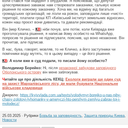
коли стався той інцидент з опудалом. Я пояснював, що депутат
цілеспрямовано заважає нам створювати заказники, гальмує кожне
рішення по кожному заказнику. Хоча ми, на відміну від багатьох
громадських організацій, не лізли на рожон, заповідали лише «чисті»
території, платили гроші КП «Київський інститут земельних відносин»,
кожен наш проєкт вони дивились та давали рекомендації.
Він (мер Кличко, –
К
В
) ніби почув, але потім, коли Київрада вже
проголосувала рішення, я написав йому особисто на WhatsApp,
попросив те рішення не підписувати, пояснив, що воно незаконне. Він
прочитав, але підписав.
В нас, бува, говорят, мовляв, то не Кличко, а його заступники чи
помічники воду мутять, то в цьому випадку – це його рішення.
К
В
: А коли вже в суд подали, то писали йому особисто?
Володимир Борейко:
Ні, після
незаконної забудови заповідного
Оболонського острову
він мене заблокував.
Ч
итайте ще про діяльність КЕКЦ:
Екологи виграли ще один суд
на захист Мархалівського лісу, де мали будувати Національне
військове кладовище
Джерело:
https://kyivvlada.com.ua/texts/volodymyr-borejko-u-nas-niby-
chasy-zolotoyi-lyhomanky-v-ameryczi-hto-pershym-zemlyu-zabrav-toj-i-
molodecz/
25.03.2025 · Рубрики
Борьба за заповедность
,
Защита природы Киева
,
Новости