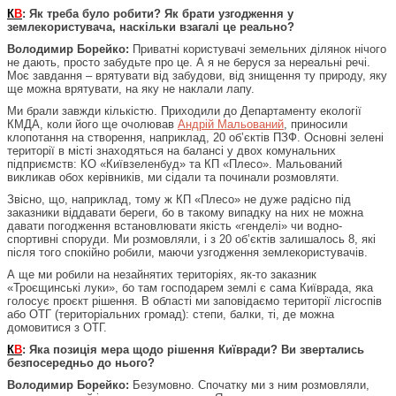
К
В
: Як треба було робити? Як брати узгодження у
землекористувача, наскільки взагалі це реально?
Володимир Борейко:
Приватні користувачі земельних ділянок нічого
не дають, просто забудьте про це. А я не беруся за нереальні речі.
Моє завдання – врятувати від забудови, від знищення ту природу, яку
ще можна врятувати, на яку не наклали лапу.
Ми брали завжди кількістю. Приходили до Департаменту екології
КМДА, коли його ще очолював
Андрій Мальований
, приносили
клопотання на створення, наприклад, 20 об’єктів ПЗФ. Основні зелені
території в місті знаходяться на балансі у двох комунальних
підприємств: КО «Київзеленбуд» та КП «Плесо». Мальований
викликав обох керівників, ми сідали та починали розмовляти.
Звісно, що, наприклад, тому ж КП «Плесо» не дуже радісно під
заказники віддавати береги, бо в такому випадку на них не можна
давати погодження встановлювати якість «генделі» чи водно-
спортивні споруди. Ми розмовляли, і з 20 об’єктів залишалось 8, які
після того спокійно робили, маючи узгодження землекористувачів.
А ще ми робили на незайнятих територіях, як-то заказник
«Троєщинські луки», бо там господарем землі є сама Київрада, яка
голосує проєкт рішення. В області ми заповідаємо території лісгоспів
або ОТГ (територіальних громад): степи, балки, ті, де можна
домовитися з ОТГ.
К
В
: Яка позиція мера щодо рішення Київради? Ви звертались
безпосередньо до нього?
Володимир Борейко:
Безумовно. Спочатку ми з ним розмовляли,