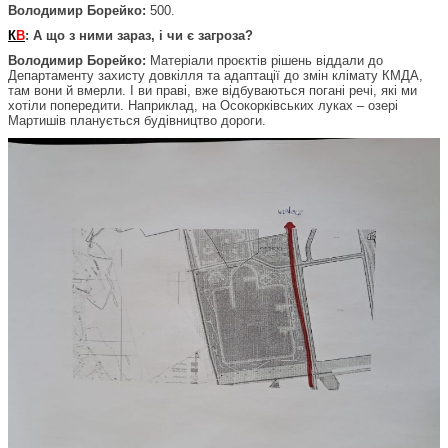
Володимир Борейко:
500.
К
В
: А що з ними зараз, і чи є загроза?
Володимир Борейко:
Матеріали проєктів рішень віддали до
Департаменту захисту довкілля та адаптації до змін клімату КМДА,
там вони й вмерли. І ви праві, вже відбуваються погані речі, які ми
хотіли попередити. Наприклад, на Осокорківських луках – озері
Мартишів планується будівництво дороги.