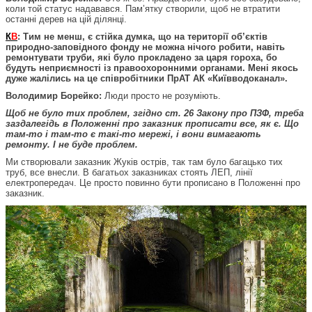
коли той статус надавався. Пам’ятку створили, щоб не втратити
останні дерев на цій ділянці.
К
В
: Тим не менш, є стійка думка, що на території об’єктів
природно-заповідного фонду не можна нічого робити, навіть
ремонтувати труби, які було прокладено за царя гороха, бо
будуть неприємності із правоохоронними органами. Мені якось
дуже жалілись на це співробітники ПрАТ АК «Київводоканал».
Володимир Борейко:
Люди просто не розуміють.
Щоб не було тих проблем, згідно ст. 26 Закону про ПЗФ, треба
заздалегідь в Положенні про заказник прописати все, як є. Що
там-то і там-то є такі-то мережі, і вони вимагають
ремонту. І не буде проблем.
Ми створювали заказник Жуків острів, так там було багацько тих
труб, все внесли. В багатьох заказниках стоять ЛЕП, лінії
електропередач. Це просто повинно бути прописано в Положенні про
заказник.