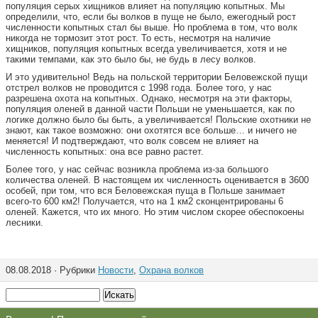
популяция серых хищников влияет на популяцию копытных. Мы
определили, что, если бы волков в пуще не было, ежегодный рост
численности копытных стал бы выше. Но проблема в том, что волк
никогда не тормозит этот рост. То есть, несмотря на наличие
хищников, популяция копытных всегда увеличивается, хотя и не
такими темпами, как это было бы, не будь в лесу волков.
И это удивительно! Ведь на польской территории Беловежской пущи
отстрел волков не проводится с 1998 года. Более того, у нас
разрешена охота на копытных. Однако, несмотря на эти факторы,
популяция оленей в данной части Польши не уменьшается, как по
логике должно было бы быть, а увеличивается! Польские охотники не
знают, как такое возможно: они охотятся все больше… и ничего не
меняется! И подтверждают, что волк совсем не влияет на
численность копытных: она все равно растет.
Более того, у нас сейчас возникла проблема из-за большого
количества оленей. В настоящем их численность оценивается в 3600
особей, при том, что вся Беловежская пуща в Польше занимает
всего-то 600 км2! Получается, что на 1 км2 сконцентрированы 6
оленей. Кажется, что их много. Но этим числом скорее обеспокоены
лесники.
08.08.2018 · Рубрики
Новости
,
Охрана волков