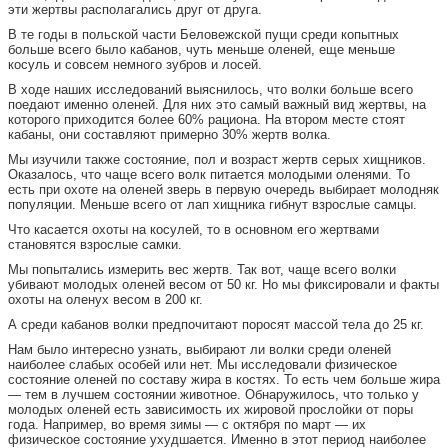
эти жертвы располагались друг от друга.
В те годы в польской части Беловежской пущи среди копытных
больше всего было кабанов, чуть меньше оленей, еще меньше
косуль и совсем немного зубров и лосей.
В ходе наших исследований выяснилось, что волки больше всего
поедают именно оленей. Для них это самый важный вид жертвы, на
которого приходится более 60% рациона. На втором месте стоят
кабаны, они составляют примерно 30% жертв волка.
Мы изучили также состояние, пол и возраст жертв серых хищников.
Оказалось, что чаще всего волк питается молодыми оленями. То
есть при охоте на оленей зверь в первую очередь выбирает молодняк
популяции. Меньше всего от лап хищника гибнут взрослые самцы.
Что касается охоты на косулей, то в основном его жертвами
становятся взрослые самки.
Мы попытались измерить вес жертв. Так вот, чаще всего волки
убивают молодых оленей весом от 50 кг. Но мы фиксировали и факты
охоты на оленух весом в 200 кг.
А среди кабанов волки предпочитают поросят массой тела до 25 кг.
Нам было интересно узнать, выбирают ли волки среди оленей
наиболее слабых особей или нет. Мы исследовали физическое
состояние оленей по составу жира в костях. То есть чем больше жира
— тем в лучшем состоянии животное. Обнаружилось, что только у
молодых оленей есть зависимость их жировой прослойки от поры
года. Например, во время зимы — с октября по март — их
физическое состояние ухудшается. Именно в этот период наиболее