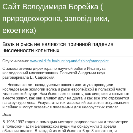
Сайт Володимира Борейка (
природоохорона, заповідники,
екоетика)
Волк и рысь не являются причиной падения
численности копытных
Опубликовано:
www.wildlife.by/hunting-and-fishing/standpoint
С заместителем директора по научной работе Института
исследований млекопитающих Польской Академии наук
разговаривала Е. Садовская.
— Несколько лет назад ученые нашего института проводили
исследование экологии волка и рыси европейской в польской части
Беловежской пущи. Нам было важно понять, как хищники и копытные
вместе живут, как они влияют друг на друга и как все это отражается
на структуре леса. Результаты тех изысканий остаются актуальными
и сейчас и могут оказаться полезными для белорусских коллег.
Волк
В 1996-1997 годах с помощью методов радиослежения и телеметрии
в польской части Беловежской пущи мы обнаружили 3 ареала
обитания волков. В каждой из стай было от 6 до 8 животных, и