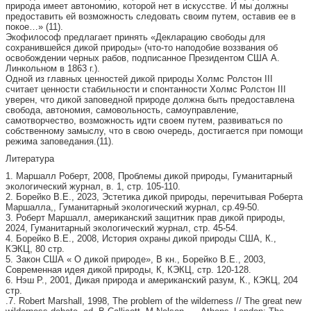
природа имеет автономию, которой нет в искусстве. И мы должны
предоставить ей возможность следовать своим путем, оставив ее в
покое…» (11).
Экофилософ предлагает принять «Декларацию свободы для
сохранившейся дикой природы» (что-то наподобие воззвания об
освобождении черных рабов, подписанное Президентом США А.
Линкольном в 1863 г.).
Одной из главных ценностей дикой природы Холмс Ролстон III
считает ценности стабильности и спонтанности Холмс Ролстон III
уверен, что дикой заповедной природе должна быть предоставлена
свобода, автономия, самовольность, самоуправление,
самотворчество, возможность идти своем путем, развиваться по
собственному замыслу, что в свою очередь, достигается при помощи
режима заповедания.(11).
Литература
1. Маршалл Роберт, 2008, Проблемы дикой природы, Гуманитарный
экологический журнал, в. 1, стр. 105-110.
2. Борейко В.Е., 2023, Эстетика дикой природы, перечитывая Роберта
Маршалла,, Гуманитарный экологический журнал, ср.49-50.
3. Роберт Маршалл, американский защитник прав дикой природы,
2024, Гуманитарный экологический журнал, стр. 45-54.
4. Борейко В.Е., 2008, История охраны дикой природы США, К.,
КЭКЦ, 80 стр.
5. Закон США « О дикой природе», В кн., Борейко В.Е., 2003,
Современная идея дикой природы, К, КЭКЦ, стр. 120-128.
6. Нэш Р., 2001, Дикая природа и американский разум, К., КЭКЦ, 204
стр.
.7. Robert Marshall, 1998, The problem of the wilderness // The great new