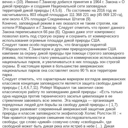
вечно.» (10). Именно Г.Занисер добился принятия в 1964 г. Закона « О
дикой природе» и создания Национальной сети заповедных
территорий дикой природы ( 4,5,6). . По состоянию на 2016 год их
насчитывалось 803 общей площадью 111 368 221 акр (45 069 120 га),
или около 4,5% площади Соединенных Штатов (9).
Конечно, заповедный режим в них оказался не таким строгим, как
хотели Р.Маршалл и Г.Занисер. Следует отметить что проект данного
Закона переписывался 66 раз (6). Однако даже этот компромисс
позволил взять под строгую охрану и сохранить от коммерческого
использования огромные площади дикой природы США.
Следует также особо подчеркнуть, что благодаря поднятой
Р.Маршаллом, Г.Занисером и другими природоохранниками США
кампании за охрану дикой природы при помощи строгого заповедного
режима, постепенно стало уменьшаться коммерческое использование
национальных парков, и увеличиваться в них площадь зон строгой
охраны. В настоящее время в большинстве американских
национальных парков она составляет около 90 % все территории
парка .
Следует отметить, что характерным маркером взглядов американских
классиков концепции заповедности является защита свободы дикой
природы ( 1,4,6,7,11). Роберт Маршалл так закончил свою
классическую работу по заповеданию дикой природы : «Есть только
одна надежда против тиранического засилья цивилизации в ее
стремлении завоевать всю землю. Эта надежда — организация
порядочных людей для борьбы за свободу дикой природы.» ( 1,7).
Это идею развивает современный американский защитник дикой
природы и классик заповедности экофилософ Холмс Ролстон III : «
Нам нравится природное смешение последовательности и
свободы; где слово «дикий» созвучно слову «свободный», где
свободной может быть дикая река или ястреб в небе (…). Дикая