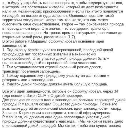
«…я буду употреблять слово «резерват», чтобы подчеркнуть регион,
в котором нет постоянных жителей, который не дает возможности
наличия механических приспособлений и если так кто-то появляется
из людей, он вскоре оттуда исчезнет. Основные признаки такой
территории следующие: живут там только те, кто сам может
обеспечить себе существование, второе — там сохраняется природа
в первозданном виде. Это значит, что все дороги, транспорт,
поселения запрещены. На тропах временные укрытия, возникшие до
вторжения белой расы, разрешены.» (1,7).
В этой работе Р.Маршалл сформулировал основные идеи
заповедности:
1. Под охрану берется участок первозданной, свободной дикой
природы,где нет постоянных жителей и механических
приспособлений. Этот участок дикой природы должен быть «
полностью свободный от проявлений воли человека».
2. Там устанавливается строгий охранный режим-дороги,
транспорт,поселения запрещены.
3. Такому охраняемому природному участку он дал термин «
резерват» или « заповедник».
4. Участок дикой природы должен иметь большую площадь.
Все эти идеи заповедности, которые он сформулировал, через 34
года вошли в Закон США « О дикой природе».
Для реализации своего плана заповедания больших территорий дикой
природы Р.Маршалл создал Общество дикой природы. Позже его
возглавил другой американский классик идеи заповедности- Говард
Занисер. К принципам заповедности, который сформулировал
Р.Маршалл, он добавил еще один- заповедные участки дикой
природы должны существовать навсегда : «Мы не хотим иметь дело
с исчезающей дикой природой. Мы хотим, чтобы она существовала