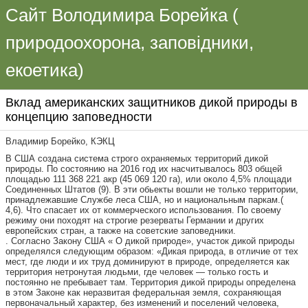
Сайт Володимира Борейка (
природоохорона, заповідники,
екоетика)
Вклад американских защитников дикой природы в
концепцию заповедности
Владимир Борейко, КЭКЦ
В США создана система строго охраняемых территорий дикой
природы. По состоянию на 2016 год их насчитывалось 803 общей
площадью 111 368 221 акр (45 069 120 га), или около 4,5% площади
Соединенных Штатов (9). В эти обьекты вошли не только территории,
принадлежавшие Службе леса США, но и национальным паркам.(
4,6). Что спасает их от коммерческого использования. По своему
режиму они походят на строгие резерваты Германии и других
европейских стран, а также на советские заповедники.
. Согласно Закону США « О дикой природе», участок дикой природы
определялся следующим образом: «Дикая природа, в отличие от тех
мест, где люди и их труд доминируют в природе, определяется как
территория нетронутая людьми, где человек — только гость и
постоянно не пребывает там. Территория дикой природы определена
в этом Законе как неразвитая федеральная земля, сохраняющая
первоначальный характер, без изменений и поселений человека,