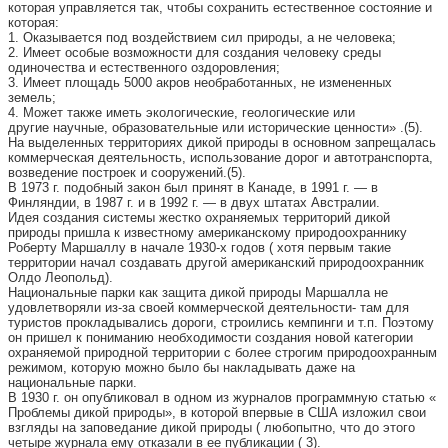
которая управляется так, чтобы сохранить естественное состояние и
которая:
1. Оказывается под воздействием сил природы, а не человека;
2. Имеет особые возможности для создания человеку среды
одиночества и естественного оздоровления;
3. Имеет площадь 5000 акров необработанных, не измененных
земель;
4. Может также иметь экологические, геологические или
другие научные, образовательные или исторические ценности» .(5).
На выделенных территориях дикой природы в основном запрещалась
коммерческая деятельность, использование дорог и автотранспорта,
возведение построек и сооружений.(5).
В 1973 г. подобный закон был принят в Канаде, в 1991 г. — в
Финляндии, в 1987 г. и в 1992 г. — в двух штатах Австралии.
Идея создания системы жестко охраняемых территорий дикой
природы пришла к известному американскому природоохраннику
Роберту Маршаллу в начале 1930-х годов ( хотя первым такие
территории начал создавать другой американский природоохранник
Олдо Леопольд).
Национальные парки как защита дикой природы Маршалла не
удовлетворяли из-за своей коммерческой деятельности- там для
туристов прокладывались дороги, строились кемпинги и т.п. Поэтому
он пришел к пониманию необходимости создания новой категории
охраняемой природной территории с более строгим природоохранным
режимом, которую можно было бы накладывать даже на
национальные парки.
В 1930 г. он опубликовал в одном из журналов программную статью «
Проблемы дикой природы», в которой впервые в США изложил свои
взгляды на заповедание дикой природы ( любопытно, что до этого
четыре журнала ему отказали в ее публикации ( 3).