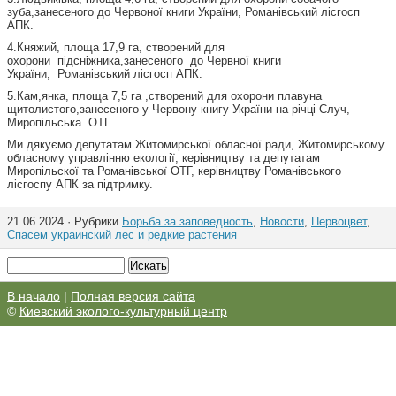
зуба,занесеного до Червоної книги України, Романівський лісгосп
АПК.
4.Княжий, площа 17,9 га, створений для
охорони підсніжника,занесеного до Червної книги
України, Романівський лісгосп АПК.
5.Кам,янка, площа 7,5 га ,створений для охорони плавуна
щитолистого,занесеного у Червону книгу України на річці Случ,
Миропільська ОТГ.
Ми дякуємо депутатам Житомирської обласної ради, Житомирському
обласному управлінню екології, керівництву та депутатам
Миропільскої та Романівської ОТГ, керівництву Романівського
лісгоспу АПК за підтримку.
21.06.2024 · Рубрики
Борьба за заповедность
,
Новости
,
Первоцвет
,
Спасем украинский лес и редкие растения
В начало
|
Полная версия сайта
©
Киевский эколого-культурный центр