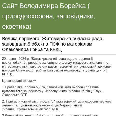
Сайт Володимира Борейка (
природоохорона, заповідники,
екоетика)
Велика перемога! Житомирська обласна рада
заповідала 5 об,єктів ПЗФ по матеріалам
Олександра Гриба та КЕКЦ
20 червня 2024 р. Житомирська обласна рада створила 5
нових об,єктів природно-заповідного фонду місцевого значення по
матеріалам, яки підготовили разом відомий житомирський захисник
природи Олександр Гриб та Київським еколого-культурний центр (
КЕКЦ) .
Це заповідні об,єкти=
1.Провалівка, площа 5,7 га, створений для охорони плавуна
щитолистого,занесеного у Червону книгу України на річці Случ,
Любарська ОТГ.
2. Прикам,янський ліс, площа 7,7 га,створений для охорони черного
лелеки та підсніжника,занесених до Червної книги
України, Романівський лісгосп АПК.
3.Людвиківка, площа 4,6 га, створений для охорони собачого