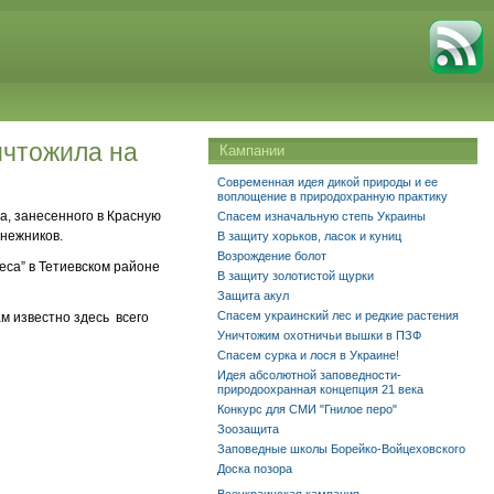
ичтожила на
Кампании
Современная идея дикой природы и ее
воплощение в природохранную практику
а, занесенного в Красную
Спасем изначальную степь Украины
снежников.
В защиту хорьков, ласок и куниц
Возрождение болот
леса” в Тетиевском районе
В защиту золотистой щурки
Защита акул
Спасем украинский лес и редкие растения
м известно здесь всего
Уничтожим охотничьи вышки в ПЗФ
Спасем сурка и лося в Украине!
Идея абсолютной заповедности-
природоохранная концепция 21 века
Конкурс для СМИ "Гнилое перо"
Зоозащита
Заповедные школы Борейко-Войцеховского
Доска позора