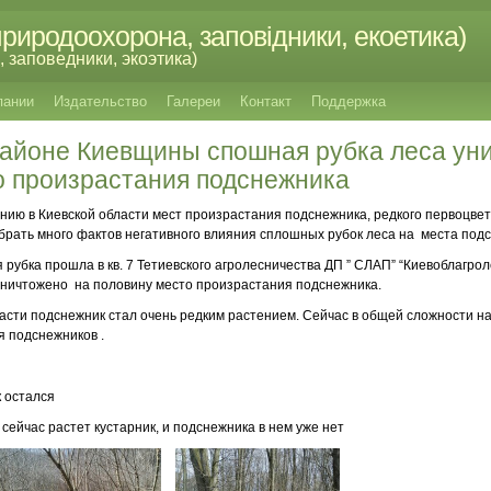
риродоохорона, заповідники, екоетика)
 заповедники, экоэтика)
пании
Издательство
Галереи
Контакт
Поддержка
районе Киевщины спошная рубка леса ун
о произрастания подснежника
ию в Киевской области мест произрастания подснежника, редкого первоцвет
обрать много фактов негативного влияния сплошных рубок леса на места под
я рубка прошла в кв. 7 Тетиевского агролесничества ДП ” СЛАП” “Киевоблагро
 уничтожено на половину место произрастания подснежника.
ласти подснежник стал очень редким растением. Сейчас в общей сложности на
я подснежников .
к остался
а сейчас растет кустарник, и подснежника в нем уже нет