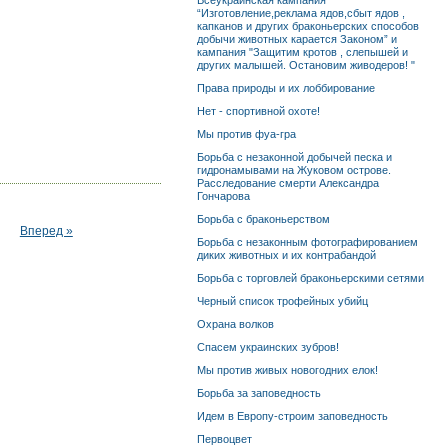
Всеукраинская кампания
“Изготовление,реклама ядов,сбыт ядов ,
капканов и других браконьерских способов
добычи животных карается Законом” и
кампания "Защитим кротов , слепышей и
других малышей. Остановим живодеров! "
Права природы и их лоббирование
Нет - спортивной охоте!
Мы против фуа-гра
Борьба с незаконной добычей песка и
гидронамывами на Жуковом острове.
Расследование смерти Александра
Гончарова
Борьба с браконьерством
Вперед »
Борьба с незаконным фотографированием
диких животных и их контрабандой
Борьба с торговлей браконьерскими сетями
Черный список трофейных убийц
Охрана волков
Спасем украинских зубров!
Мы против живых новогодних елок!
Борьба за заповедность
Идем в Европу-строим заповедность
Первоцвет