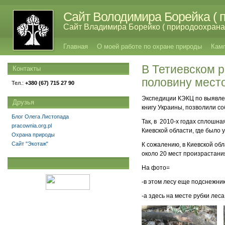
Сайт Володимира Борейка ( п
Сайт Владимира Борейко ( природоохрана,
Главная
О моей работе по охране природы
Кам
В Тетиевском 
Контакты
половину мест
Тел.:
+380 (67) 715 27 90
Экспедиции КЭКЦ по выявлен
Друзья
книгу Украины, позволили с
Блог Олега Листопада
Так, в 2010-х годах сплошна
pracownia.org.pl
Киевской области, где было
Охрана природы
Сайт "Экотаж"
К сожалению, в Киевской об
около 20 мест произрастани
На фото=
-в этом лесу еще подснежни
-а здесь на месте рубки лес