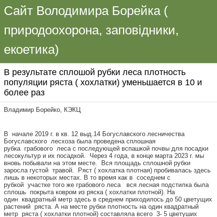
Сайт Володимира Борейка (
природоохорона, заповідники,
екоетика)
В результате сплошой рубки леса плотность
популяции ряста ( хохлатки) уменьшается в 10 и
более раз
Владимир Борейко, КЭКЦ
В начале 2019 г. в кв. 12 выд.14 Богуславского лесничества
Богуславского лесхоза была проведена сплошная
рубка грабового леса с последующей вспашкой почвы для посадки
лесокультур и их посадкой. Через 4 года, в конце марта 2023 г. мы
вновь побывали на этом месте. Вся площадь сплошной рубки
заросла густой травой. Ряст ( хохлатка плотная) пробивалась здесь
лишь в некоторых местах. В то время как в соседнем с
рубкой участке того же грабового леса вся лесная подстилка была
сплошь покрыта ковром из ряска ( хохлатки плотной). На
один квадратный метр здесь в среднем приходилось до 50 цветущих
растений ряста. А на месте рубки плотность на один квадратный
метр ряста ( хохлатки плотной) составляла всего 3- 5 цветуших