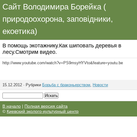
Сайт Володимира Борейка (
природоохорона, заповідники,
екоетика)
В помощь экотажнику.Как шиповать деревья в
лесу.Смотрим видео.
http://www.youtube.com/watch?v=PS9msyHYVto&feature=youtu.be
15.12.2012 · Рубрики
Борьба с браконьерством
,
Новости
В начало
|
Полная версия сайта
©
Киевский эколого-культурный центр