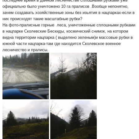
последнее время в данном лесничестве сплошными рубками уже
официально было уничтожено 10 га пралисов .Вообще непонятно,
зачем создавать хозяйственные зоны без изьятия в нацпарках-если в
них происходят такие масштабные рубки?
На фото-пралисные горные леса, уничтоженные сплошными рубками
в нацпарке Сколевские Бескиды, космический снимок, на котором
видна территории нацпарка ( выделено зеленым)и массовые рубки в
южной части нацпарка-там где находится Сколевское военное
лесничество и пралисы.