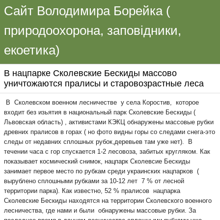
Сайт Володимира Борейка (
природоохорона, заповідники,
екоетика)
В нацпарке Сколевские Бескиды массово
уничтожаются пралисы и старовозрастные леса
В Сколевском военном лесничестве у села Коростив, которое
входит без изьятия в национальный парк Сколевские Бескиды (
Львовская область) , активистами КЭКЦ обнаружены массовые рубки
древних пралисов в горах ( но фото видны горы со следами снега-это
следы от недавних сплошных рубок,деревьев там уже нет). В
течении часа с гор спускается 1-2 лесовоза, забитых кругляком. Как
показывает космический снимок, нацпарк Сколевсие Бескиды
занимает первое место по рубкам среди украинских нацпарков (
вырублено сплошными рубками за 10-12 лет 7 % от лесной
территории парка). Как известно, 52 % пралисов нацпарка
Сколевские Бескиды находятся на территории Сколевского военного
лесничества, где нами и были обнаружены массовые рубки. За