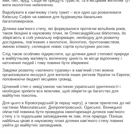
ями, пил, бруд. Сюди не приїдуть туристи, та й місцевим жителям тут
жити екологічно небезпечно.
Видобувати в кам’яному степу граніт – все одно що розвалювати
Київську Софію на каміння для будівництва банальних
багатоповерхівок.
Ділянки кам’яного степу, які формувалися протягом мільйонів років,
також безцінні в науковому плані, як Олександрійська бібліотека, бо
зберігають в собі унікальну інформацію, необхідну для розвитку
досліджень, пов’язаних з екологією, біологією, ґрунтознавством,
зміною клімату, селекцією нових сортів культурних рослин.
Слід також особливо підкреслити, що ділянки дикої степової природи
в майбутньому матимуть величезну цінність як місце відпочинку і
натхнення людей і тому повинні бути збережені.
Завдяки розвитку «зеленого туризму» в кам’яний степ можна
організовувати екскурсії для жителів інших регіонів України та Європи,
поповнюючи бюджет місцевих громад.
Цілинний степ є невід’ємною частиною української ідентичності і
необхідно зробити все можливе, щоб зберегти це багатство для
майбутніх поколінь.
Для цього в Кіровоградській (в першу чергу), а також прилеглих до неї
частинах Миколаївської, Дніпропетровської, Одеської, Вінницької
областей повинна бути проведена інвентаризація ділянок кам’яного
степу з їх подальшим заповіданням як пам, яток природи. Пізніше,
найбільш цікаві в науковому плані ділянки кам’яного степу повинні
увійти до майбутніх заповідників.