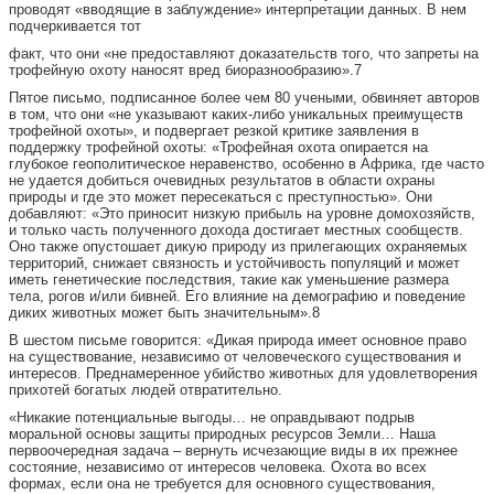
проводят «вводящие в заблуждение» интерпретации данных. В нем
подчеркивается тот
факт, что они «не предоставляют доказательств того, что запреты на
трофейную охоту наносят вред биоразнообразию».7
Пятое письмо, подписанное более чем 80 учеными, обвиняет авторов
в том, что они «не указывают каких-либо уникальных преимуществ
трофейной охоты», и подвергает резкой критике заявления в
поддержку трофейной охоты: «Трофейная охота опирается на
глубокое геополитическое неравенство, особенно в Африка, где часто
не удается добиться очевидных результатов в области охраны
природы и где это может пересекаться с преступностью». Они
добавляют: «Это приносит низкую прибыль на уровне домохозяйств,
и только часть полученного дохода достигает местных сообществ.
Оно также опустошает дикую природу из прилегающих охраняемых
территорий, снижает связность и устойчивость популяций и может
иметь генетические последствия, такие как уменьшение размера
тела, рогов и/или бивней. Его влияние на демографию и поведение
диких животных может быть значительным».8
В шестом письме говорится: «Дикая природа имеет основное право
на существование, независимо от человеческого существования и
интересов. Преднамеренное убийство животных для удовлетворения
прихотей богатых людей отвратительно.
«Никакие потенциальные выгоды… не оправдывают подрыв
моральной основы защиты природных ресурсов Земли… Наша
первоочередная задача – вернуть исчезающие виды в их прежнее
состояние, независимо от интересов человека. Охота во всех
формах, если она не требуется для основного существования,