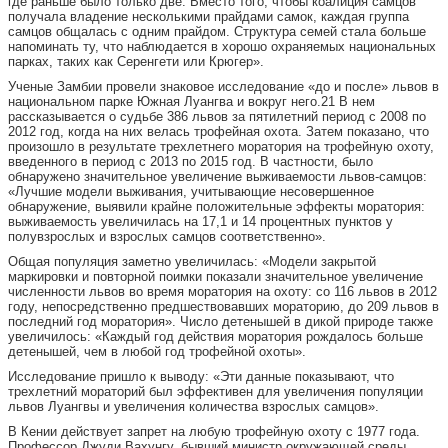
где раньше было только две. Вместо того, чтобы коалиция самцов
получала владение несколькими прайдами самок, каждая группа
самцов общалась с одним прайдом. Структура семей стала больше
напоминать ту, что наблюдается в хорошо охраняемых национальных
парках, таких как Серенгети или Крюгер».
Ученые Замбии провели знаковое исследование «до и после» львов в
национальном парке Южная Луангва и вокруг него.21 В нем
рассказывается о судьбе 386 львов за пятилетний период с 2008 по
2012 год, когда на них велась трофейная охота. Затем показано, что
произошло в результате трехлетнего моратория на трофейную охоту,
введенного в период с 2013 по 2015 год. В частности, было
обнаружено значительное увеличение выживаемости львов-самцов:
«Лучшие модели выживания, учитывающие несовершенное
обнаружение, выявили крайне положительные эффекты моратория:
выживаемость увеличилась на 17,1 и 14 процентных пунктов у
полувзрослых и взрослых самцов соответственно».
Общая популяция заметно увеличилась: «Модели закрытой
маркировки и повторной поимки показали значительное увеличение
численности львов во время моратория на охоту: со 116 львов в 2012
году, непосредственно предшествовавших мораторию, до 209 львов в
последний год моратория». Число детенышей в дикой природе также
увеличилось: «Каждый год действия моратория рождалось больше
детенышей, чем в любой год трофейной охоты».
Исследование пришло к выводу: «Эти данные показывают, что
трехлетний мораторий был эффективен для увеличения популяции
львов Луангвы и увеличения количества взрослых самцов».
В Кении действует запрет на любую трофейную охоту с 1977 года.
Профессор Джуди Вахунгу, бывший министр окружающей среды