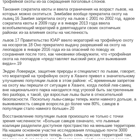
трофейной охоты из-за сокращения поголовья слонов.
Танзания сократила квоты и ввела ограничения на возраст львов, на
которых можно охотиться. Зимбабве вообще прекратила охоту на
львиц.16 Замбия запретила охоту на львов с 2001 по 2002 год, вдвое
сократила квоты в 2009 году и в январе 2013 года ввела
всеобъемлющий мораторий в девятнадцати своих охотничьих
районах из-за влияния охоты на численность
львов.17 Правительство ЮАР ввело мораторий на трофейную охоту
на носорогов.18 Оно прекратило выдачу разрешений на охоту на
леопардов в январе 2016 года из-за опасений по поводу их
сохранения после того, как чиновники обнаружили, что «трофейная
охота на леопардов «представляет высокий риск для выживания
вида»».19
Эндрю Ловеридж, защитник природы и специалист по львам, говорит,
что мораторий на трофейную охоту в Хванге привел к значительному
улучшению популяции львов в этом районе: «С временным запретом
на охоту мы перешли от ситуации в Хванге, когда любой лев-самец
вне национального парка находился под угрозой быть застреленным
без разбора, к такой, где взрослые львы были в относительной
безопасности. Поскольку львы-самцы теперь жили намного дольше, а
выживаемость самцов возросла до более чем 80%, самцов в
популяции стало намного больше».20
Восстановление популяции львов произошло не только с точки
зрения численности: «Больше самцов означало, что львиные
коалиции разделили доступное пространство на меньшие территории.
На нашем основном участке исследования площадью почти 3000
квадратных километров теперь было семь мужских территорий там,