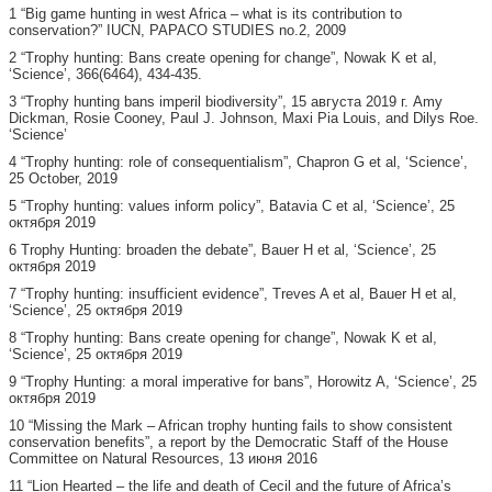
1 “Big game hunting in west Africa – what is its contribution to
conservation?” IUCN, PAPACO STUDIES no.2, 2009
2 “Trophy hunting: Bans create opening for change”, Nowak K et al,
‘Science’, 366(6464), 434-435.
3 “Trophy hunting bans imperil biodiversity”, 15 августа 2019 г. Amy
Dickman, Rosie Cooney, Paul J. Johnson, Maxi Pia Louis, and Dilys Roe.
‘Science’
4 “Trophy hunting: role of consequentialism”, Chapron G et al, ‘Science’,
25 October, 2019
5 “Trophy hunting: values inform policy”, Batavia C et al, ‘Science’, 25
октября 2019
6 Trophy Hunting: broaden the debate”, Bauer H et al, ‘Science’, 25
октября 2019
7 “Trophy hunting: insufficient evidence”, Treves A et al, Bauer H et al,
‘Science’, 25 октября 2019
8 “Trophy hunting: Bans create opening for change”, Nowak K et al,
‘Science’, 25 октября 2019
9 “Trophy Hunting: a moral imperative for bans”, Horowitz A, ‘Science’, 25
октября 2019
10 “Missing the Mark – African trophy hunting fails to show consistent
conservation benefits”, a report by the Democratic Staff of the House
Committee on Natural Resources, 13 июня 2016
11 “Lion Hearted – the life and death of Cecil and the future of Africa’s