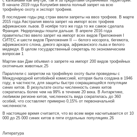
с капканами как внутри, так и за пределами охраняемых территорий.
В начале 2019 года Колумбия ввела полный запрет на всю
трофейную охоту и экспорт трофеев.
В последние годы ряд стран ввели запреты на ввоз трофеев. В марте
2015 года Австралия ввела запрет на импорт всех трофеев
африканских львов. В ноябре того же года то же самое сделала
Франция. Нидерланды пошли дальше. В апреле 2016 года
правительство ввело запрет на импорт всех видов Приложения I
СИТЕС и шести видов Приложения II — белого носорога, бегемота,
африканского слона, дикого архара, африканского льва и белого
медведя. В целом государственный секретарь по экономическим
вопросам 1
Мартин ван Дам объявил о запрете на импорт 200 видов трофейных
охотничьих животных.25
Параллели с запретом на трофейную охоту были проведены с
Международной китобойной комиссией, которая была создана в 1946
году, в частности, для защиты быстро сокращающейся популяции
синих китов. В результате охоты численность синих китов
сократилась более чем на 99% в течение 20 века. В Антарктике,
любимом регионе китов, численность вида сократилась до 360
особей, что составляет примерно 0,15% от первоначальной
численности.
В настоящее время считается, что во всем мире насчитывается от 10
000 до 25 000 синих китов в пяти отдельных популяциях.26
Литература