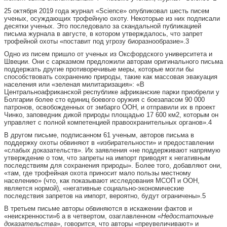
25 октября 2019 года журнал «Science» опубликовал шесть писем
ученых, осуждающих трофейную охоту. Некоторые из них подписали
десятки ученых. Это последовало за скандальной публикацией
письма журнала в августе, в котором утверждалось, что запрет
трофейной охоты «поставит под угрозу биоразнообразие».3
Одно из писем пришло от ученых из Оксфордского университета и
Швеции. Они с сарказмом предложили авторам оригинального письма
поддержать другие противоречивые меры, которые могли бы
способствовать сохранению природы, такие как массовая эвакуация
населения или «зеленая милитаризация»: «В
Центральноафриканской республике африканские парки приобрели у
Болгарии более сто единиц боевого оружия с боезапасом 90 000
патронов, освобожденных от эмбарго ООН, и отправили их в проект
Чинко, заповедник дикой природы площадью 17 600 км2, которым он
управляет с полной компетенцией правоохранительных органов».4
В другом письме, подписанном 61 ученым, авторов письма в
поддержку охоты обвиняют в «избирательности» и предоставлении
«слабых доказательств». Их заявления «не поддерживают напрямую
утверждение о том, что запреты на импорт приводят к негативным
последствиям для сохранения природы». Более того, добавляют они,
«там, где трофейная охота приносит мало пользы местному
населению» (что, как показывают исследования МСОП и ООН,
является нормой), «негативные социально-экономические
последствия запретов на импорт, вероятно, будут ограничены».5
В третьем письме авторы обвиняются в искажении фактов и
«неискренности»6 а в четвертом, озаглавленном «
Недостаточные
доказательства
», говорится, что авторы «преувеличивают» и