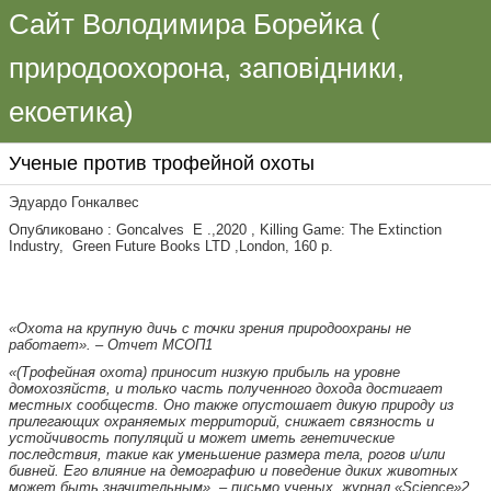
Сайт Володимира Борейка (
природоохорона, заповідники,
екоетика)
Ученые против трофейной охоты
Эдуардо Гонкалвес
Опубликовано : Goncalves Е .,2020 , Killing Game: The Extinction
Industry, Green Future Books LTD ,London, 160 р.
«Охота на крупную дичь с точки зрения природоохраны не
работает». – Отчет МСОП
1
«(Трофейная охота) приносит низкую прибыль на уровне
домохозяйств, и только часть полученного дохода достигает
местных сообществ. Оно также опустошает дикую природу из
прилегающих охраняемых территорий, снижает связность и
устойчивость популяций и может иметь генетические
последствия, такие как уменьшение размера тела, рогов и/или
бивней. Его влияние на демографию и поведение диких животных
может быть значительным». – письмо ученых, журнал «Science»
2