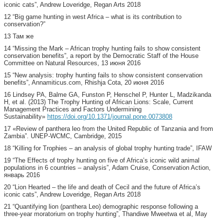
iconic cats”, Andrew Loveridge, Regan Arts 2018
12 “Big game hunting in west Africa – what is its contribution to
conservation?”
13 Там же
14 “Missing the Mark – African trophy hunting fails to show consistent
conservation benefits”, a report by the Democratic Staff of the House
Committee on Natural Resources, 13 июня 2016
15 “New analysis: trophy hunting fails to show consistent conservation
benefits”, Annamiticus.com, Rhishja Cota, 20 июня 2016
16 Lindsey PA, Balme GA, Funston P, Henschel P, Hunter L, Madzikanda
H, et al. (2013) The Trophy Hunting of African Lions: Scale, Current
Management Practices and Factors Undermining
Sustainability»
https://doi.org/10.1371/journal.pone.0073808
17 «Review of panthera leo from the United Republic of Tanzania and from
Zambia”. UNEP-WCMC, Cambridge, 2015
18 “Killing for Trophies – an analysis of global trophy hunting trade”, IFAW
19 “The Effects of trophy hunting on five of Africa’s iconic wild animal
populations in 6 countries – analysis”, Adam Cruise, Conservation Action,
январь 2016
20 “Lion Hearted – the life and death of Cecil and the future of Africa’s
iconic cats”, Andrew Loveridge, Regan Arts 2018
21 “Quantifying lion (panthera Leo) demographic response following a
three-year moratorium on trophy hunting”, Thandiwe Mweetwa et al, May