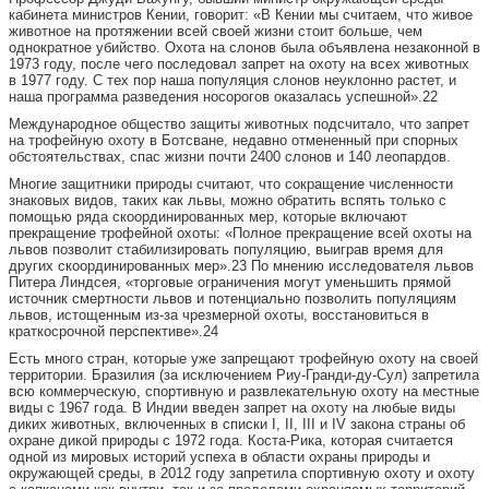
кабинета министров Кении, говорит: «В Кении мы считаем, что живое
животное на протяжении всей своей жизни стоит больше, чем
однократное убийство. Охота на слонов была объявлена незаконной в
1973 году, после чего последовал запрет на охоту на всех животных
в 1977 году. С тех пор наша популяция слонов неуклонно растет, и
наша программа разведения носорогов оказалась успешной».22
Международное общество защиты животных подсчитало, что запрет
на трофейную охоту в Ботсване, недавно отмененный при спорных
обстоятельствах, спас жизни почти 2400 слонов и 140 леопардов.
Многие защитники природы считают, что сокращение численности
знаковых видов, таких как львы, можно обратить вспять только с
помощью ряда скоординированных мер, которые включают
прекращение трофейной охоты: «Полное прекращение всей охоты на
львов позволит стабилизировать популяцию, выиграв время для
других скоординированных мер».23 По мнению исследователя львов
Питера Линдсея, «торговые ограничения могут уменьшить прямой
источник смертности львов и потенциально позволить популяциям
львов, истощенным из-за чрезмерной охоты, восстановиться в
краткосрочной перспективе».24
Есть много стран, которые уже запрещают трофейную охоту на своей
территории. Бразилия (за исключением Риу-Гранди-ду-Сул) запретила
всю коммерческую, спортивную и развлекательную охоту на местные
виды с 1967 года. В Индии введен запрет на охоту на любые виды
диких животных, включенных в списки I, II, III и IV закона страны об
охране дикой природы с 1972 года. Коста-Рика, которая считается
одной из мировых историй успеха в области охраны природы и
окружающей среды, в 2012 году запретила спортивную охоту и охоту