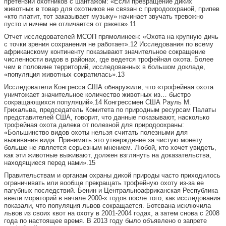
претензии охотников с шантажом: «Если превращение диких
животных в товар для охотников не связан с природоохраной, припев
«кто платит, тот заказывает музыку» начинает звучать тревожно
пусто и ничем не отличается от рэкета».11
Отчет исследователей МСОП прямолинеен: «Охота на крупную дичь
с точки зрения сохранения не работает».12 Исследования по всему
африканскому континенту показывают значительное сокращение
численности видов в районах, где ведется трофейная охота. Более
чем в половине территорий, исследованных в большом докладе,
«популяция животных сократилась».13
Исследователи Конгресса США обнаружили, что «трофейная охота
уничтожает значительное количество животных из… быстро
сокращающихся популяций».14 Конгрессмен США Рауль М.
Грихальва, председатель Комитета по природным ресурсам Палаты
представителей США, говорит, что данные показывают, насколько
трофейная охота далека от полезной для природоохраны:
«Большинство видов охоты нельзя считать полезными для
выживания вида. Принимать это утверждение за чистую монету
больше не является серьезным мнением. Любой, кто хочет увидеть,
как эти животные выживают, должен взглянуть на доказательства,
находящиеся перед нами».15
Правительствам и органам охраны дикой природы часто приходилось
ограничивать или вообще прекращать трофейную охоту из-за ее
пагубных последствий. Бенин и Центральноафриканская Республика
ввели мораторий в начале 2000-х годов после того, как исследования
показали, что популяция львов сокращается. Ботсвана исключила
львов из своих квот на охоту в 2001-2004 годах, а затем снова с 2008
года по настоящее время. В 2013 году было объявлено о запрете