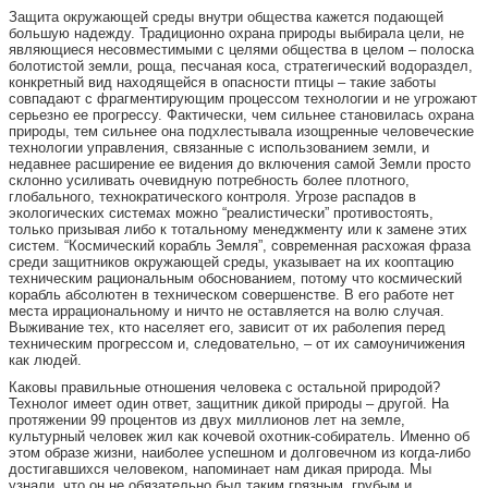
Защита окружающей среды внутри общества кажется подающей
большую надежду. Традиционно охрана природы выбирала цели, не
являющиеся несовместимыми с целями общества в целом – полоска
болотистой земли, роща, песчаная коса, стратегический водораздел,
конкретный вид находящейся в опасности птицы – такие заботы
совпадают с фрагментирующим процессом технологии и не угрожают
серьезно ее прогрессу. Фактически, чем сильнее становилась охрана
природы, тем сильнее она подхлестывала изощренные человеческие
технологии управления, связанные с использованием земли, и
недавнее расширение ее видения до включения самой Земли просто
склонно усиливать очевидную потребность более плотного,
глобального, технократического контроля. Угрозе распадов в
экологических системах можно “реалистически” противостоять,
только призывая либо к тотальному менеджменту или к замене этих
систем. “Космический корабль Земля”, современная расхожая фраза
среди защитников окружающей среды, указывает на их кооптацию
техническим рациональным обоснованием, потому что космический
корабль абсолютен в техническом совершенстве. В его работе нет
места иррациональному и ничто не оставляется на волю случая.
Выживание тех, кто населяет его, зависит от их раболепия перед
техническим прогрессом и, следовательно, – от их самоуничижения
как людей.
Каковы правильные отношения человека с остальной природой?
Технолог имеет один ответ, защитник дикой природы – другой. На
протяжении 99 процентов из двух миллионов лет на земле,
культурный человек жил как кочевой охотник-собиратель. Именно об
этом образе жизни, наиболее успешном и долговечном из когда-либо
достигавшихся человеком, напоминает нам дикая природа. Мы
узнали, что он не обязательно был таким грязным, грубым и