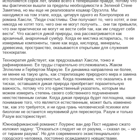
исполняется сорок лет, ближе всего к теперешней правде, потому что
мы фактически вышли за пределы необходимости в Зеленой Стене
Замятина, но мы еще не реализовали кошмар Оруэлла. Мы
находимся на том этапе, когда, цитируя одного из Контролеров из
романа Хаксли, “Люди счастливы. Они получают то, чего хотят, и они
никогда не хотят того, чего они не могут получить… они так привыкли,
что они практически не могут не вести себя так, как им следует себя
вести”. Что касается дикой природы, она рассматривается как
архаичный, анархичный сумбур. Когда ее мистика испарилась, то ее
измеримые компоненты, такие как вода, кислород, минералы,
древесина, пространство, оказываются открытыми для служения
технократии.
Технократия действует, как предсказывал Хаксли, тонко и
рафинированно. Ее труды старательно отслеживались Жаком
Эллюлем и Гербертом Маркузе. Ее динамика направлена ни более,
ни менее на такую цель, как стерилизацию природного мира и замена
его полной предсказуемостью. Когда понимаем, что оказались в ее
тисках, оставшаяся дикая природа приобретает поразительную
важность, потому что это единственный указатель, которым мы
можем измерить степень своего собственного подчиненения
неестественным силам. Когда дикая природа будет поглощена, наше
понимание того, что является естественным, может быть изменено
так, как это требуется, и ни одна грань человеческой психики или
биологии не останется неуязвимой для пересмотра. Разум и только
Разум восторжествует.
Южноафриканский романист Лоуренс ван дер Пост недавно сжато
изложил задачу: “Отказаться следует не от разума, – сказал он, – но
от тирании разума”. Но для современного экзистенциального
городского человека, постоянно осаждаемого новшествами,