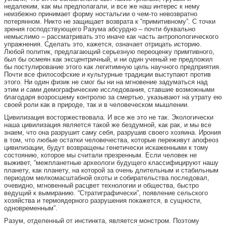
недалеким, как мы предполагали, и все же наш интерес к нему
неизбежно принимает форму ностальгии о чем-то невозвратно
потерянном. Никто не защищает возврата к “примитивному”. С точки
зрения господствующего Разума абсурдно – почти буквально
немыслимо – рассматривать это иначе как часть антропологического
упражнения. Сделать это, кажется, означает отрицать историю.
Любой политик, предлагающий серьезную переоценку примтивного,
был бы осмеян как эксцентричный, и ни один ученый не предложил
бы постулирование этого как легитимную цель научного предприятия.
Почти все философские и культурные традиции выступают против
этого. Ни один физик не смог бы ни на мгновение задуматься над
этим и сами демографические исследования, ставшие возможными
благодаря возросшему контролю за смертью, указывают на утрату ею
своей роли как в природе, так и в человеческом мышлении.
Цивилизация восторжествовала. И все же это не так. Экологически
наша цивилизация является такой же бездумной, как рак, и мы все
знаем, что она разрушит саму себя, разрушив своего хозяина. Ирония
в том, что любые остатки человечества, которые переживут апофеоз
цивилизации, будут возвращены генетически искаженными к тому
состоянию, которое мы считали презренным. Если человек не
выживет, “межпланетные археологи будущего классифицируют нашу
планету, как планету, на которой за очень длительным и стабильным
периодом мелкомасштабной охоты и собирательства последовал,
очевидно, мгновенный расцвет технологии и общества, быстро
ведущий к вымиранию. “Стратиграфически”, появление сельского
хозяйства и термоядерного разрушения покажется, в сущности,
одновременным”.
Разум, отделенный от инстинкта, является монстром. Поэтому