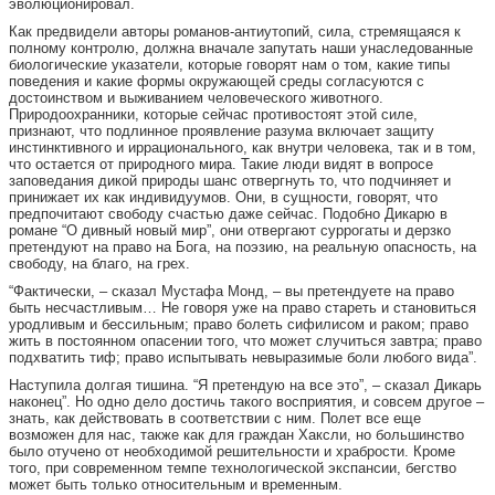
эволюционировал.
Как предвидели авторы романов-антиутопий, сила, стремящаяся к
полному контролю, должна вначале запутать наши унаследованные
биологические указатели, которые говорят нам о том, какие типы
поведения и какие формы окружающей среды согласуются с
достоинством и выживанием человеческого животного.
Природоохранники, которые сейчас противостоят этой силе,
признают, что подлинное проявление разума включает защиту
инстинктивного и иррационального, как внутри человека, так и в том,
что остается от природного мира. Такие люди видят в вопросе
заповедания дикой природы шанс отвергнуть то, что подчиняет и
принижает их как индивидуумов. Они, в сущности, говорят, что
предпочитают свободу счастью даже сейчас. Подобно Дикарю в
романе “О дивный новый мир”, они отвергают суррогаты и дерзко
претендуют на право на Бога, на поэзию, на реальную опасность, на
свободу, на благо, на грех.
“Фактически, – сказал Мустафа Монд, – вы претендуете на право
быть несчастливым… Не говоря уже на право стареть и становиться
уродливым и бессильным; право болеть сифилисом и раком; право
жить в постоянном опасении того, что может случиться завтра; право
подхватить тиф; право испытывать невыразимые боли любого вида”.
Наступила долгая тишина. “Я претендую на все это”, – сказал Дикарь
наконец”. Но одно дело достичь такого восприятия, и совсем другое –
знать, как действовать в соответствии с ним. Полет все еще
возможен для нас, также как для граждан Хаксли, но большинство
было отучено от необходимой решительности и храбрости. Кроме
того, при современном темпе технологической экспансии, бегство
может быть только относительным и временным.