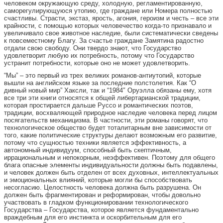
человеком окружающую среду, холодную, регламентированную,
саморегулирующуюся утопию, где граждане или Номера полностью
счастливы. Страсти, экстаз, ярость, агония, героизм и честь – все эти
крайности, с помощью которых человечество когда-то признавало и
увеличивало свое животное наследие, были систематически сведены
к повсеместному Благу. За счастье граждане Замятина радостно
отдали свою свободу. Они твердо знают, что Государство
удовлетворит любую их потребность, потому что Государство
устранит потребности, которые оно не может удовлетворить.
“Мы” – это первый из трех великих романов-антиутопий, которые
вышли на английском языке за последние полстолетия. Как “О
дивный новый мир” Хаксли, так и “1984″ Оруэлла обязаны ему, хотя
все три эти книги относятся к общей либертарианской традиции,
которая простирается дальше Руссо и романтических поэтов,
традиции, восхваляющей природное наследие человека перед лицом
посягательств механицизма. В частности, эти романы говорят, что
технологическое общество будет тоталитарным вне зависимости от
того, какие политические структуры делают возможным его развитие,
потому что сущностью техники является эффективность, а
автономный индивидуум, способный быть скептичным,
иррациональным и непокорным, неэффективен. Поэтому для общего
блага опасные элементы индивидуальности должны быть подавлены,
и человек должен быть отделен от всех духовных, интеллектуальных
и эмоциональных влияний, которые могли бы способствовать
несогласию. Целостность человека должна быть разрушена. Он
должен быть фрагментирован и реформирован, чтобы довольно
участвовать в гладком функционировании технологического
Государства – Государства, которое является фундаментально
враждебным для его инстинкта и оскорбительным для его