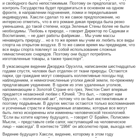
и свободного было непостижимым. Поэтому он предполагал, что
контроль Государства будет продвигаться в основном на одном
фронте, в направлении подчинения, ломки и переделывания
индивидуума. Хаксли сделал то же самое предположение, но
интересно отметить, что в его романе дикая природа была резко
уменьшена, до такой степени, когда Зеленые Стены более не были
необходимы. “Любовь к природе, – говорит Директор по Садикам и
Воспитанию, – не дает работы фабрикам… Мы учим массы
ненавидеть природу… но в то же время мы учим их любить все виды
спорта на открытом воздухе. В то же самое время мы предвидим, что
все виды спорта повлекут за собой использование сложных
гимнастических снарядов. Поэтому они будут потреблять
изготовленные товары, а также транспорт”.
В ужасающем видении Джорджа Оруэлла, написанном шестнадцатью
годами спустя, человек был отделен от ткани природы. Остаются
парки, где граждане могут совершать коллективные походы под
наблюдением, и немногочисленные уголки дикой земли, по-прежнему
предлагавшие уединение. В одном из этих удаленных уголков,
напоминающем о Золотой Стране его грез, Уинстон Смит впервые
предается незаконной любви с Юлией. “Это был, – говорит нам
Оруэлл, – политический акт”, потому что он был инстинктивным и
поэтому подрывным. В других местах остаются только воспоминания
и усеченные страсти и безнадежные атавизмы, которые все могут
быть легко искоренены или изменены человеческой технологией.
“Если вы хотите картину будущего, – говорит О’ Брайен, Полисмен
Мысли, – представьте себе сапог, наступающий на человеческое
лицо – навсегда”. В контексте “1984″ он абсолютно прав, выхода нет.
Видение будущего Хаксли, видение, которому в этом году