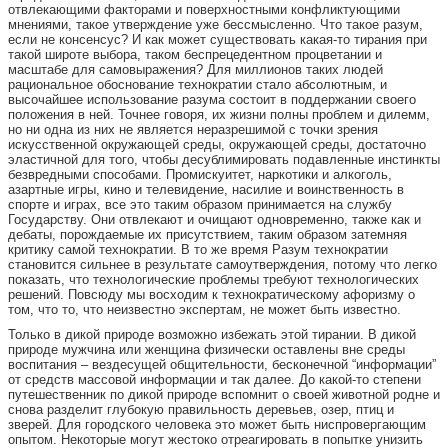
отвлекающими факторами и поверхностными конфликтующими
мнениями, такое утверждение уже бессмысленно. Что такое разум,
если не консенсус? И как может существовать какая-то тирания при
такой широте выбора, таком беспрецедентном процветании и
масштабе для самовыражения? Для миллионов таких людей
рациональное обоснование технократии стало абсолютным, и
высочайшее использование разума состоит в поддержании своего
положения в ней. Точнее говоря, их жизни полны проблем и дилемм,
но ни одна из них не является неразрешимой с точки зрения
искусственной окружающей среды, окружающей среды, достаточно
эластичной для того, чтобы десублимировать подавленные инстинкты
безвредными способами. Промискуитет, наркотики и алкоголь,
азартные игры, кино и телевидение, насилие и воинственность в
спорте и играх, все это таким образом принимается на службу
Государству. Они отвлекают и очищают одновременно, также как и
дебаты, порождаемые их присутствием, таким образом затемняя
критику самой технократии. В то же время Разум технократии
становится сильнее в результате самоутверждения, потому что легко
показать, что технологические проблемы требуют технологических
решений. Повсюду мы восходим к технократическому афоризму о
том, что то, что неизвестно экспертам, не может быть известно.
Только в дикой природе возможно избежать этой тирании. В дикой
природе мужчина или женщина физически оставлены вне среды
воспитания – вездесущей общительности, бесконечной “информации”
от средств массовой информации и так далее. До какой-то степени
путешественник по дикой природе вспомнит о своей животной родне и
снова разделит глубокую правильность деревьев, озер, птиц и
зверей. Для городского человека это может быть ниспровергающим
опытом. Некоторые могут жестоко отреагировать в попытке унизить