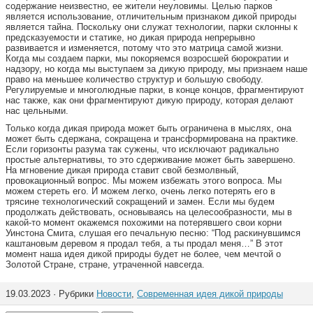
содержание неизвестно, ее жители неуловимы. Целью парков
является использование, отличительным признаком дикой природы
является тайна. Поскольку они служат технологии, парки склонны к
предсказуемости и статике, но дикая природа непрерывно
развивается и изменяется, потому что это матрица самой жизни.
Когда мы создаем парки, мы покоряемся возросшей бюрократии и
надзору, но когда мы выступаем за дикую природу, мы признаем наше
право на меньшее количество структур и большую свободу.
Регулируемые и многолюдные парки, в конце концов, фрагментируют
нас также, как они фрагментируют дикую природу, которая делают
нас цельными.
Только когда дикая природа может быть ограничена в мыслях, она
может быть сдержана, сокращена и трансформирована на практике.
Если горизонты разума так сужены, что исключают радикально
простые альтернативы, то это сдерживание может быть завершено.
На мгновение дикая природа ставит свой безмолвный,
провокационный вопрос. Мы можем избежать этого вопроса. Мы
можем стереть его. И можем легко, очень легко потерять его в
трясине технологический сокращений и замен. Если мы будем
продолжать действовать, основываясь на целесообразности, мы в
какой-то момент окажемся похожими на потерявшего свои корни
Уинстона Смита, слушая его печальную песню: “Под раскинувшимся
каштановым деревом я продал тебя, а ты продал меня…” В этот
момент наша идея дикой природы будет не более, чем мечтой о
Золотой Стране, стране, утраченной навсегда.
19.03.2023 · Рубрики
Новости
,
Современная идея дикой природы