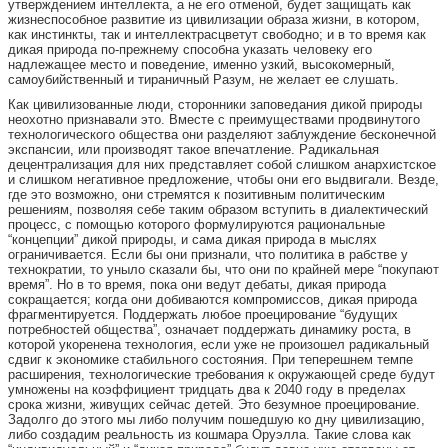
утверждением интеллекта, а не его отменой, будет защищать как
жизнеспособное развитие из цивилизации образа жизни, в котором,
как инстинкты, так и интеллектрасцветут свободно; и в то время как
дикая природа по-прежнему способна указать человеку его
надлежащее место и поведение, именно узкий, высокомерный,
самоубийственный и тираничный Разум, не желает ее слушать.
Как цивилизованные люди, сторонники заповедания дикой природы
неохотно признавали это. Вместе с преимуществами продвинутого
технологического общества они разделяют заблуждение бесконечной
экспансии, или производят такое впечатление. Радикальная
децентрализация для них представляет собой слишком анархистское
и слишком негативное предложение, чтобы они его выдвигали. Везде,
где это возможно, они стремятся к позитивным политическим
решениям, позволяя себе таким образом вступить в диалектический
процесс, с помощью которого формулируются рациональные
“концепции” дикой природы, и сама дикая природа в мыслях
ограничивается. Если бы они признали, что политика в рабстве у
технократии, то уныло сказали бы, что они по крайней мере “покупают
время”. Но в то время, пока они ведут дебаты, дикая природа
сокращается; когда они добиваются компромиссов, дикая природа
фрагментируется. Поддержать любое проецирование “будущих
потребностей общества”, означает поддержать динамику роста, в
которой укоренена технология, если уже не произошел радикальный
сдвиг к экономике стабильного состояния. При теперешнем темпе
расширения, технологические требования к окружающей среде будут
умножены на коэффициент тридцать два к 2040 году в пределах
срока жизни, живущих сейчас детей. Это безумное проецирование.
Задолго до этого мы либо получим пошедшую ко дну цивилизацию,
либо создадим реальность из кошмара Оруэлла. Такие слова как