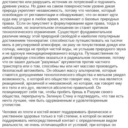
достоинство или разрушить источник их потрясений и подчинить
древние ужасы. Но даже на самом поверхностном уровне дикая
природа укрепляет независимость, потому что человек, который
освобожден от регламентации и обнаруживает, что он может идти
куда ему угодно в любое время, вспоминает о базовых природных
правах. Если он преуспеет в формулировании идеи права, тогда в
небольшом, но значительном отношении он станет критиком
технологического ограничения. Существует фундаментальное
различие между этой природной свободой и наиболее популярным
достижением технократии: способностью путешествовать на тысячи
миль в регулируемой атмосфере, ни разу не почувствовав дождя или
солнца, никогда не пробуя чистой воды, не услышав природного звука
и не вдохнув некондиционированного воздуха. Путешественник по
дикой природе способен оказаться в радикальном положении, потому
что он зашел дальше “разумных” аргументов против частного
транспорта или о том, способны мы или нет массово производить
безопасный автомобиль. Он обошел массу альтернатив, которые
ставятся допущениями технологического общества и мельком увидел
возможность, о которой его общество говорит ему, что она является
реакционной, архаичной и невозможной, но которая, как говорят ему
его тело и его дух, является абсолютно правильной. Он
позиционирует себя так, чтобы пробить брешь в Разуме своего
общества, перепрыгнуть Зеленую Стену и подтвердить, что там есть
нечто лучшее, чем быть одурманенным и удовлетворенным
утопистом.
Человек из плоти и костей может поддерживать физическое и
умственное здоровье только в той степени, в которой он может
поддерживать непосредственный контакт с определенным видом
реальности, не очень отличающейся от условий, при которых он