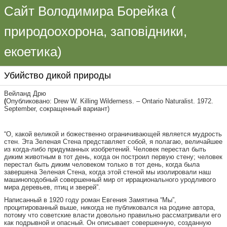
Сайт Володимира Борейка (
природоохорона, заповідники,
екоетика)
Убийство дикой природы
Вейланд Дрю
(
Опубликовано: Drew W. Killing Wilderness. – Ontario Naturalist. 1972.
September, сокращенный вариант)
“О, какой великой и божественно ограничивающей является мудрость
стен. Эта Зеленая Стена представляет собой, я полагаю, величайшее
из когда-либо придуманных изобретений. Человек перестал быть
диким животным в тот день, когда он построил первую стену; человек
перестал быть диким человеком только в тот день, когда была
завершена Зеленая Стена, когда этой стеной мы изолировали наш
машиноподобный совершенный мир от иррационального уродливого
мира деревьев, птиц и зверей”.
Написанный в 1920 году роман Евгения Замятина “Мы”,
процитированный выше, никогда не публиковался на родине автора,
потому что советские власти довольно правильно рассматривали его
как подрывной и опасный. Он описывает совершенную, созданную