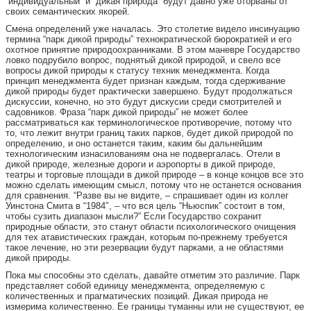
“индивидуальный” и “дикая природа” будут давно уже оторваны от
своих семантических якорей.
Смена определений уже началась. Это столетие видело инсинуацию
термина “парк дикой природы” технократической бюрократией и его
охотное принятие природоохранниками. В этом маневре Государство
ловко подрубило вопрос, поднятый дикой природой, и свело все
вопросы дикой природы к статусу техник менеджмента. Когда
принцип менеджмента будет признан каждым, тогда сдерживание
дикой природы будет практически завершено. Будут продолжаться
дискуссии, конечно, но это будут дискусии среди смотрителей и
садовников. Фраза “парк дикой природы” не может более
рассматриваться как терминологическое противоречие, потому что
то, что лежит внутри границ таких парков, будет дикой природой по
определению, и оно останется таким, каким бы дальнейшим
технологическим изнасилованиям она не подвергалась. Отели в
дикой природе, железные дороги и аэропорты в дикой природе,
театры и торговые площади в дикой природе – в конце концов все это
можно сделать имеющим смысл, потому что не останется основания
для сравнения. “Разве вы не видите, – спрашивает один из коллег
Уинстона Смита в “1984″, – что вся цель “Ньюспик” состоит в том,
чтобы сузить диапазон мысли?” Если Государство сохранит
природные области, это станут области психологического очищения
для тех атавистических граждан, которым по-прежнему требуется
такое лечение, но эти резервации будут парками, а не областями
дикой природы.
Пока мы способны это сделать, давайте отметим это различие. Парк
представляет собой единицу менеджмента, определяемую с
количественных и прагматических позиций. Дикая природа не
измерима количественно. Ее границы туманны или не существуют, ее