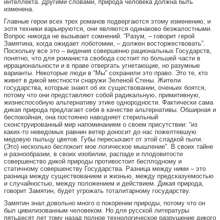
интеллекта. Другими словами, природа человека должна быть
изменена.
Главные герои всех трех романов подвергаются этому изменению, и
эотя техники варьируются, они являются одинаково безжалостными.
Вопрос никогда не вызывает сомнений. “Разум, – говорит герой
Замятина, когда ожидает лоботомии, – должен восторжествовать”.
Поскольку все это – видения совершенно рациональных Государств,
понятно, что для романиста свобода состоит по большей части в
иррациональности и в праве отвергать угнетающие, но разумные
варианты. Некоторые люди в “Мы” сохранили это право. Это те, кто
живет в дикой местности снаружи Зеленой Стены. Жители
государства, которые знают об их существовании, оченьих боятся,
потому что они представляют собой радикальную, примитивную,
жизнеспособную альтернативу этике однородности. Фактически сама
дикая природа предлагает себя в качестве альтернативы. Обширная и
беспокойная, она постоянно наводняет стерильный
сконструированный мир напоминанием о своем присутствии: “из
каких-то неведомых равнин ветер доносит до нас пожелтевшую
медовую пыльцу цветов. Губы пересыхают от этой сладкой пыли.
(Это) несколько беспокоит мое логическое мышление”. В своих тайне
и разнообразии, в своих изобилии, распаде и плодовитости
совершенство дикой природы противостоит бесплодному и
статичному совершенству Государства. Разница между ними – это
разница между существованием и жизнью, между предсказуемостью
и случайностью, между положением и действием. Дикая природа,
говорит Замятин, будет угрожать тоталитарному государству.
Замятин знал довольно много о покорении природы, потому что он
был цивилизованным человеком. Но для русской литературы
пятьдесят лет тому назад полное технологическое разрушение дикого