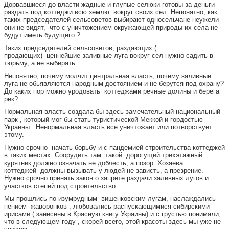
Дорвавшиеся до власти жадные и глупые селюки готовы за деньги
раздать под коттеджи всю землю вокруг своих сел. Непонятно, как
таких председателей сельсоветов выбирают односельчане-неужели
они не видят, что с уничтожением окружающей природы их села не
будут иметь будущего ?
Таких председателей сельсоветов, раздающих (
продающих) ценнейшие заливные луга вокруг сел нужно садить в
тюрьму, а не выбирать.
Непонятно, почему молчит центральная власть, почему заливные
луга не обьявляются народным достоянием и не берутся под охрану?
До каких пор можно уродовать коттеджами речные долины и берега
рек?
Нормальная власть создала бы здесь замечательный национальный
парк , который мог бы стать туристической Меккой и гордостью
Украины. Ненормальная власть все уничтожает или потворствует
этому.
Нужно срочно начать борьбу и с пандемией строительства коттеджей
в таких местах. Соорудить там такой дорогущий трехэтажный
курятник должно означать не доблесть, а позор. Хозяева
коттеджей должны вызывать у людей не зависть, а презрение.
Нужно срочно принять закон о запрете раздачи заливных лугов и
участков степей под строительство.
Мы прошлись по изумрудным вишенковским лугам, наслаждались
пением жаворонков , любовались распускающимися сибирскими
ирисами ( занесены в Красную книгу Украины) и с грустью понимали,
что в следующем году , скорей всего, этой красоты здесь мы уже не