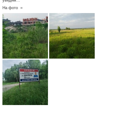
увидим…
На фото =