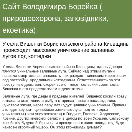
Сайт Володимира Борейка (
природоохорона, заповідники,
екоетика)
У села Вишенки Бориспольского района Киевщины
происходит массовое уничтожение заливных
лугов под коттеджи
У села Вишенки Бориспольского района Киевщины вдоль Днепра
тянутся уникальные заливные луга. Сейчас над этими лугами
нависла смертельная опасность- их раздают киевским жиротрясам
под застройку уродливыми коттеджами. Ответственность за эти
преступные действия, скорей всего , несет сельский совет села
Вишенки с его председателем и депутатами.
Заливные луга, где деды и прадеды жителей Вишенок косили траву,
выпасали скот, ловили рыбу в старицах, просто наслаждались
буйством жизни, через пару лет будут цинично уничтожены. Причем
это идет кругом- ценнейшие заливные луга под коттеджи
уничтожены ( или уничтожаются) в Гнедине, Глевахе, Ходосовке,
Козине, других киевских селах и в целом по всей Украине. Сельскому
хозяйству будущей Украины, и прежде всего животноводству, будет
нанесен огромный ущерб. Об этом кто-нибудь думает?