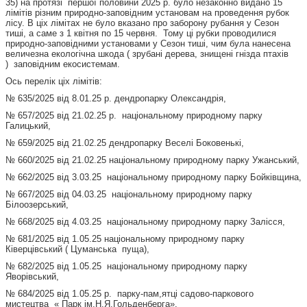
35) на протязі першої половини 2025 р. було незаконно видано 15
лімітів різним природно-заповідним установам на проведення рубок
лісу. В ціх лімітах не було вказано про заборону рубання у Сезон
тиші, а саме з 1 квітня по 15 червня. Тому ці рубки проводилися
природно-заповідними установами у Сезон тиші, чим була нанесена
величезна екологічна шкода ( зрубані дерева, знищені гнізда птахів
) заповідним екосистемам.
Ось перелік ціх лімітів:
№ 635/2025 від 8.01.25 р. дендропарку Олександрія,
№ 657/2025 від 21.02.25 р. національному природному парку
Галицький,
№ 659/2025 від 21.02.25 дендропарку Веселі Боковенькі,
№ 660/2025 від 21.02.25 національному природному парку Ужанський,
№ 662/2025 від 3.03.25 національному природному парку Бойківщина,
№ 667/2025 від 04.03.25 національному природному парку
Білоозерський,
№ 668/2025 від 4.03.25 національному природному парку Залісся,
№ 681/2025 від 1.05.25 національному природному парку
Ківерцівський ( Цуманська пуща),
№ 682/2025 від 1.05.25 національному природному парку
Яворівський,
№ 684/2025 від 1.05.25 р. парку-пам,ятці садово-паркового
мистецтва « Парк ім.Н.Я.Гольденберга».