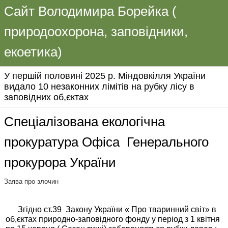
Сайт Володимира Борейка (
природоохорона, заповідники,
екоетика)
У першій половині 2025 р. Міндовкілля України
видало 10 незаконних лімітів на рубку лісу в
заповідних об,єктах
Спеціалізована екологічна
прокуратура Офіса Генерального
прокурора України
Заява про злочин
Згідно ст.39 Закону України « Про тваринний світ» в
об,єктах природно-заповідного фонду у період з 1 квітня