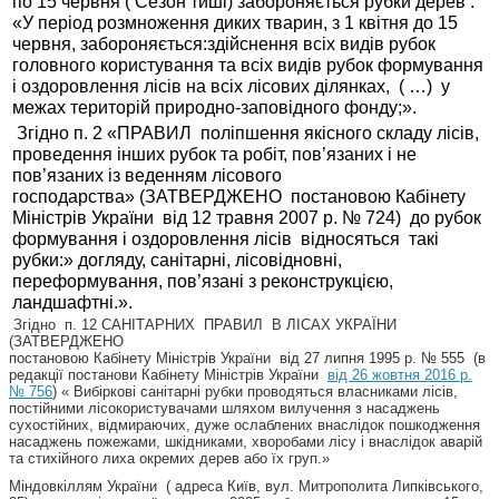
по 15 червня ( Сезон тиші) забороняється рубки дерев :
«У період розмноження диких тварин, з 1 квітня до 15
червня, забороняється:здійснення всіх видів рубок
головного користування та всіх видів рубок формування
і оздоровлення лісів на всіх лісових ділянках, ( …) у
межах територій природно-заповідного фонду;».
Згідно п. 2 «ПРАВИЛ поліпшення якісного складу лісів,
проведення інших рубок та робіт, пов’язаних і не
пов’язаних із веденням лісового
господарства» (ЗАТВЕРДЖЕНО постановою Кабінету
Міністрів України від 12 травня 2007 р. № 724) до рубок
формування і оздоровлення лісів відносяться такі
рубки:» догляду, санітарні, лісовідновні,
переформування, пов’язані з реконструкцією,
ландшафтні.».
Згідно п. 12 САНІТАРНИХ ПРАВИЛ В ЛІСАХ УКРАЇНИ
(ЗАТВЕРДЖЕНО
постановою Кабінету Міністрів України від 27 липня 1995 р. № 555 (в
редакції постанови Кабінету Міністрів України
від 26 жовтня 2016 р.
№ 756
) « Вибіркові санітарні рубки проводяться власниками лісів,
постійними лісокористувачами шляхом вилучення з насаджень
сухостійних, відмираючих, дуже ослаблених внаслідок пошкодження
насаджень пожежами, шкідниками, хворобами лісу і внаслідок аварій
та стихійного лиха окремих дерев або їх груп.»
Міндовкіллям України ( адреса Київ, вул. Митрополита Липківського,