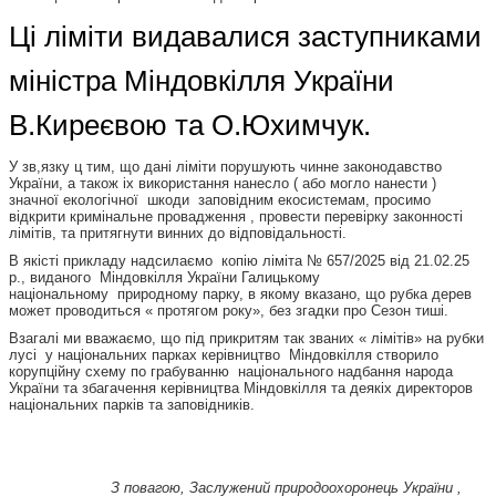
Ці ліміти видавалися заступниками
міністра Міндовкілля України
В.Киреєвою та О.Юхимчук.
У зв,язку ц тим, що дані ліміти порушують чинне законодавство
України, а також іх використання нанесло ( або могло нанести )
значної екологічної шкоди заповідним екосистемам, просимо
відкрити кримінальне провадження , провести перевірку законності
лімітів, та притягнути винних до відповідальності.
В якісті прикладу надсилаємо копію ліміта № 657/2025 від 21.02.25
р., виданого Міндовкілля України Галицькому
національному природному парку, в якому вказано, що рубка дерев
может проводиться « протягом року», без згадки про Сезон тиші.
Взагалі ми вважаємо, що під прикритям так званих « лімітів» на рубки
лусі у національних парках керівництво Міндовкілля створило
корупційну схему по грабуванню національного надбання народа
України та збагачення керівництва Міндовкілля та деякіх директоров
національних парків та заповідників.
З повагою, Заслужений природоохоронець України ,