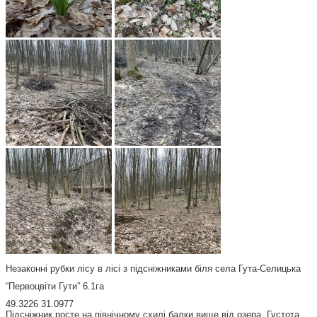
Незаконні рубки лісу в лісі з підсніжниками біля села Гута-Селицька
“Первоцвіти Гути” 6.1га
49.3226 31.0977
Підсніжник росте на північному схилі балки вище від озера. Густота