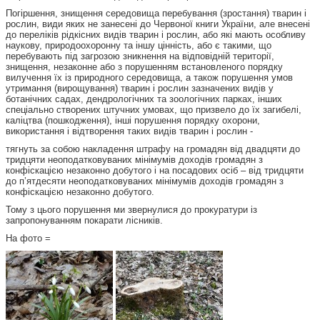
Погіршення, знищення середовища перебування (зростання) тварин і
рослин, види яких не занесені до Червоної книги України, але внесені
до переліків рідкісних видів тварин і рослин, або які мають особливу
наукову, природоохоронну та іншу цінність, або є такими, що
перебувають під загрозою зникнення на відповідній території,
знищення, незаконне або з порушенням встановленого порядку
вилучення їх із природного середовища, а також порушення умов
утримання (вирощування) тварин і рослин зазначених видів у
ботанічних садах, дендрологічних та зоологічних парках, інших
спеціально створених штучних умовах, що призвело до їх загибелі,
каліцтва (пошкодження), інші порушення порядку охорони,
використання і відтворення таких видів тварин і рослин -
тягнуть за собою накладення штрафу на громадян від двадцяти до
тридцяти неоподатковуваних мінімумів доходів громадян з
конфіскацією незаконно добутого і на посадових осіб – від тридцяти
до п’ятдесяти неоподатковуваних мінімумів доходів громадян з
конфіскацією незаконно добутого.
Тому з цього порушення ми звернулися до прокуратури із
запропонуванням покарати лісників.
На фото =