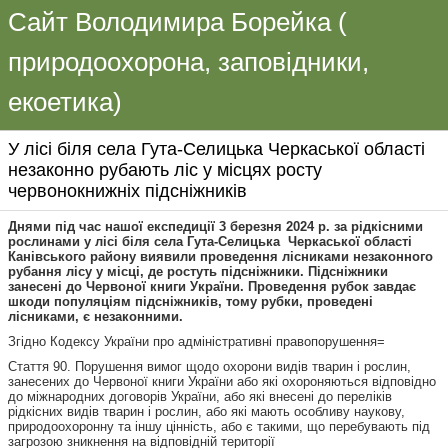
Сайт Володимира Борейка (
природоохорона, заповідники,
екоетика)
У лісі біля села Гута-Селицька Черкаської області
незаконно рубають ліс у місцях росту
червонокнижніх підсніжників
Днями під час нашої експедиції 3 березня 2024 р. за рідкісними
рослинами у лісі біля села Гута-Селицька Черкаської області
Канівського району виявили проведення лісниками незаконного
рубання лісу у місці, де ростуть підсніжники. Підсніжники
занесені до Червоної книги України. Проведення рубок завдає
шкоди популяціям підсніжників, тому рубки, проведені
лісниками, є незаконними.
Згідно Кодексу України про адміністративні правопорушення=
Стаття 90. Порушення вимог щодо охорони видів тварин і рослин,
занесених до Червоної книги України або які охороняються відповідно
до міжнародних договорів України, або які внесені до переліків
рідкісних видів тварин і рослин, або які мають особливу наукову,
природоохоронну та іншу цінність, або є такими, що перебувають під
загрозою зникнення на відповідній території