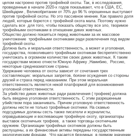
целом настроено против трофейной охоты. Так, в исследования,
проведенные в начале 2020-х годов показывают, что в США, ЕС,
Швейцарии , Великобритании от 70% до 96 % опрошенных выступают
против трофейной охоты. Но это пассивное мнение. Как правило доля
людей, которые борются с трофейной охота мала. Поэтому нужно
сделать все для того, чтобы показать обществу все зло, творимое
трофейными охотниками в отношении диких живтных.
Общество должно покаяться перед животными за их массовое
уничтожение трофейными охотниками ради развлечения под видом
трофейной охоты.
Должна быть и моральная ответственность, а может и уголовная,
государства, позволившего трофейным охотникам беспрепятственно
уничтожать в огромном количестве своих диких животных. К таким
государствам можно отнести Южную Африку ,Намибию, Россию,
некоторые среднеазиатские страны.
Удержание человека от охоты зависит от сочетания трех
составляющих: моральных запретов, боязни осуждения со стороны
друзей и страха перед наказанием. При этом моральная
ответственность является некой платформой для возникновения
уголовной ответственности.
За убийство диких животных ради развлечения ( трофеев) должна
быть введена уголовная ответственность. С этим разрешенным
убийством пора заканчивать. Причем уголовную ответственность
должны нести не только трофейные охотники. На скамью
подсудимых должны сесть также писатели и журналисты,
оправдывающие и воспевающие трофейную охоту, организаторы
выставок охотничьих трофеев, а также торговцы охотничьим
оружием. Организации трофейных охотников должны быть
распущены, а их финансовые активы переданы государственным
экологическим фондам. Что касается безумных в прямом значении