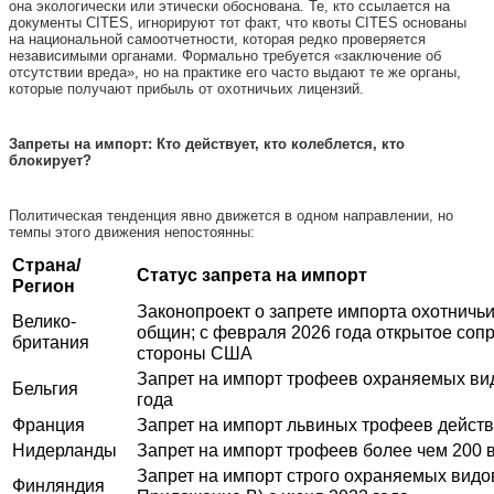
она экологически или этически обоснована. Те, кто ссылается на
документы CITES, игнорируют тот факт, что квоты CITES основаны
на национальной самоотчетности, которая редко проверяется
независимыми органами. Формально требуется «заключение об
отсутствии вреда», но на практике его часто выдают те же органы,
которые получают прибыль от охотничьих лицензий.
Запреты на импорт: Кто действует, кто колеблется, кто
блокирует?
Политическая тенденция явно движется в одном направлении, но
темпы этого движения непостоянны:
Страна/
Статус запрета на импорт
Регион
Законопроект о запрете импорта охотничь
Велико-
общин; с февраля 2026 года открытое соп
британия
стороны США
Запрет на импорт трофеев охраняемых вид
Бельгия
года
Франция
Запрет на импорт львиных трофеев действу
Нидерланды
Запрет на импорт трофеев более чем 200 в
Запрет на импорт строго охраняемых видо
Финляндия