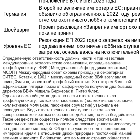
Приложение B) с июня 2023 года
Второй по величине импортер в ЕС; прави
Германия
объявило об ограничениях в 2022 году; ре
отчетом охотничьего лобби о компетенции
Проект резолюции «Запрет на импорт охот
Швейцария
пока не принят
Резолюция ЕП 2022 года о запретах на им
Уровень ЕС
под давлением; охотничье лобби выступае
запретов, основываясь на исключительной
Определенную ответственность должны нести и три известные
международные экологические организации, оправдывающие
трофейную охоту- ВВФ ( Международный фонд диких животных)
МСОП ( Международный совет охраны природы) и секретариат
СИТЕС. Кстати, с 1961 г. международный офис ВВФ возглавлял
принц Филипп, известный трофейный охотник. За отстрел большой
африканской пятерки призы от сафари-клуба получили два бывших
директора ВВФ- Мишель Бержерак и Питер Флэк.
Однако и само общество должно нести ответственность за
трофейную охоту, так как его пассивность ( коллективное согласие,
коллективное молчание, пассивное соучастие) узаконила ее
проведение. Ведь ответственность наступает не только за
совершенные конкретные осознанные действия, но и за бездействие.
Такое бездействие общества- прямое следствие воспитания и
социального влияния, а следовательно ложные ценности исповедует
не одно поколение людей. Общество уже много лет подвержено
имперским идеям в отношении дикой природы и постоянной манией
величия и насилия.Любопытно, что во многих странах общество в