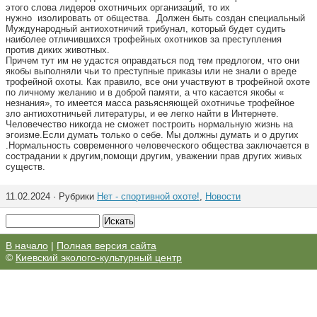
этого слова лидеров охотничьих организаций, то их
нужно изолировать от общества. Должен быть создан специальный
Муждународный антиохотничий трибунал, который будет судить
наиболее отличившихся трофейных охотников за преступления
против диких животных.
Причем тут им не удастся оправдаться под тем предлогом, что они
якобы выполняли чьи то преступные приказы или не знали о вреде
трофейной охоты. Как правило, все они участвуют в трофейной охоте
по личному желанию и в доброй памяти, а что касается якобы «
незнания», то имеется масса разьясняющей охотничье трофейное
зло антиохотничьей литературы, и ее легко найти в Интернете.
Человечество никогда не сможет построить нормальную жизнь на
эгоизме.Если думать только о себе. Мы должны думать и о других
.Нормальность современного человеческого общества заключается в
сострадании к другим,помощи другим, уважении прав других живых
существ.
11.02.2024 · Рубрики
Нет - спортивной охоте!
,
Новости
В начало
|
Полная версия сайта
©
Киевский эколого-культурный центр