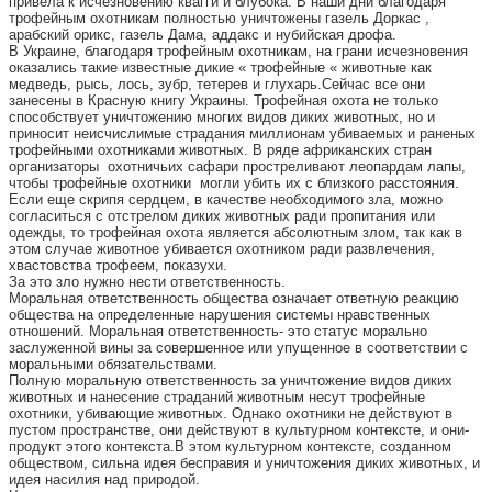
привела к исчезновению квагги и блубока. В наши дни благодаря
трофейным охотникам полностью уничтожены газель Доркас ,
арабский орикс, газель Дама, аддакс и нубийская дрофа.
В Украине, благодаря трофейным охотникам, на грани исчезновения
оказались такие известные дикие « трофейные « животные как
медведь, рысь, лось, зубр, тетерев и глухарь.Сейчас все они
занесены в Красную книгу Украины. Трофейная охота не только
способствует уничтожению многих видов диких животных, но и
приносит неисчислимые страдания миллионам убиваемых и раненых
трофейными охотниками животных. В ряде африканских стран
организаторы охотничьих сафари простреливают леопардам лапы,
чтобы трофейные охотники могли убить их с близкого расстояния.
Если еще скрипя сердцем, в качестве необходимого зла, можно
согласиться с отстрелом диких животных ради пропитания или
одежды, то трофейная охота является абсолютным злом, так как в
этом случае животное убивается охотником ради развлечения,
хвастовства трофеем, показухи.
За это зло нужно нести ответственность.
Моральная ответственность общества означает ответную реакцию
общества на определенные нарушения системы нравственных
отношений. Моральная ответственность- это статус морально
заслуженной вины за совершенное или упущенное в соответствии с
моральными обязательствами.
Полную моральную ответственность за уничтожение видов диких
животных и нанесение страданий животным несут трофейные
охотники, убивающие животных. Однако охотники не действуют в
пустом пространстве, они действуют в культурном контексте, и они-
продукт этого контекста.В этом культурном контексте, созданном
обществом, сильна идея бесправия и уничтожения диких животных, и
идея насилия над природой.