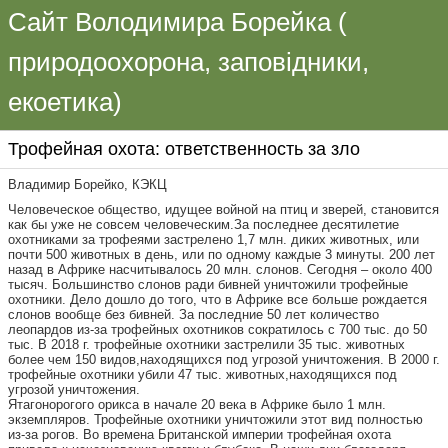
Сайт Володимира Борейка (
природоохорона, заповідники,
екоетика)
Трофейная охота: ответственность за зло
Владимир Борейко, КЭКЦ
Человеческое общество, идущее войной на птиц и зверей, становится
как бы уже не совсем человеческим.За последнее десятилетие
охотниками за трофеями застрелено 1,7 млн. диких животных, или
почти 500 животных в день, или по одному каждые 3 минуты. 200 лет
назад в Африке насчитывалось 20 млн. слонов. Сегодня – около 400
тысяч. Большинство слонов ради бивней уничтожили трофейные
охотники. Дело дошло до того, что в Африке все больше рождается
слонов вообще без бивней. За последние 50 лет количество
леопардов из-за трофейных охотников сократилось с 700 тыс. до 50
тыс. В 2018 г. трофейные охотники застрелили 35 тыс. животных
более чем 150 видов,находящихся под угрозой уничтожения. В 2000 г.
трофейные охотники убили 47 тыс. животных,находящихся под
угрозой уничтожения.
Ятагонорогого орикса в начале 20 века в Африке было 1 млн.
экземпляров. Трофейные охотники уничтожили этот вид полностью
из-за рогов. Во времена Британской империи трофейная охота