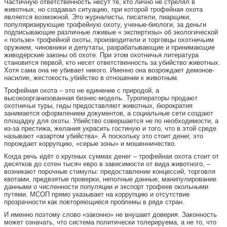
Частичную ответственность несут те, кто лично не стрелял в
животных, но создавал ситуацию, при которой трофейная охота
является возможной. Это журналисты, писатели, пиарщики,
популяризирующие трофейную охоту, ученые-биологи, за деньги
подписывающие различные лживые « экспертизы» об экологической
« пользе» трофейной охоты, производители и торговцы охотничьим
оружием, чиновники и депутаты, разрабатывающие и принимающие
живодерские законы об охоте. При этом охотничья литература
становится первой, кто несет ответственность за убийство животных.
Хотя сама она не убивает никого. Именно она возрождает демонов-
насилие, жестокость,убийство в отношении к животным.
Трофейная охота – это не единение с природой, а
высокоорганизованная бизнес-модель. Туроператоры продают
охотничьи туры, гиды предоставляют животных, бюрократия
занимается оформлением документов, а социальные сети создают
площадку для охоты. Убийство совершается не по необходимости, а
из-за престижа, желания украсить гостиную и того, что в этой среде
называют «азартом убийства». А поскольку это стоит денег, это
порождает коррупцию, «серые зоны» и мошенничество.
Когда речь идёт о крупных суммах денег – трофейная охота стоит от
десятков до сотен тысяч евро в зависимости от вида животного, –
возникают порочные стимулы: предоставление концессий, торговля
квотами, предвзятые проверки, неполные данные, манипулирование
данными о численности популяции и экспорт трофеев окольными
путями. МСОП прямо указывает на коррупцию и отсутствие
прозрачности как повторяющиеся проблемы в ряде стран.
И именно поэтому слово «законно» не внушает доверия. Законность
может означать, что система политически толерируема, а не то, что