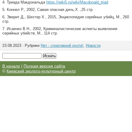
4. Триада Макдональда
https://wiki5.ru/wiki/Macdonald_triad
5. Коннел Р., 2002, Самая опасная дичь,Х. ,25 стр.
6. Эверит Д,, Шехтер Х., 2015, Энциклопедия серийных убийц, М., 260
стр.
7. Исаенко В.Н., 2002, Криминалистические аспекты выявления
серийных убийств, М., 114 стр.
23.08.2023 · Рубрики
Нет - спортивной охоте!
,
Новости
В начало
|
Полная версия сайта
©
Киевский эколого-культурный центр