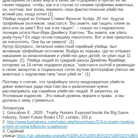
драгоценности своих жертв в качестве «трофеев» и прятал их на
своем чердаке, чтобы, как и в случае со своими трофеями животных,
он, охотник, мог вновь пережить свои фантастические убийства
всякий раз, когда хотел (2).
Убийца людей из Олбани Стивен Фрэнсис Кубер, 20 лет, будучи
трофейным охотником, хвастался: “Вы знаете, как тащить оленя за
рога или за шею? Вот как я ее тащил”, – сказал он следователю
полиции штата Нью-Йорк Джеймсу Хортону. “Вы знаете, как убить
рыбу-луну? Ее надо по-настоящему поколотить. Вот и мне пришлось
ее поколотить. Она бы не умерла”. (1).
Артур Шоукросс, печально известный серийный убийца, был
активным трофейным охотником. Выйдя из тюрьмы, где он отбывал
наказание за изнасилование и убийство двух детей, он убил еще 11
женщин. (1). Убийца людей из средней школы Джейлен Фрайберг,
которому на 14-летие подарили ружье, “хвастался охотой и размещал
в своих аккаунтах в социальных сетях жуткие фотографии убитых им
животных с подписями типа “оооо убей их”. (1).
Поэтому я считаю, что трофейную охоту-неоднократное убийств
диких животных ради хвастовства и развлечения нужно
рассматривать как серийное убийство людей. И запретить ее
Уголовным кодексом. Это новый уровень морали и права , и мы
должны к нему стремиться.
Литература
1. Goncalves Е .,2020 , Trophy Hunters Exposed:Inside the Big Game
Industry, Green Future Books LTD ,London, 155 р.
2.
http://www.bushdrums.com/index.php/forum/topic/574-is-trophy-hunting-
a-form-of-serial-killing-by-g-patterson
3. Серійний
убивця
https://uk.wikipedia.org/wiki/%D0%A1%D0%B5%D1%8