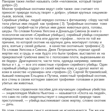
Панзрам также любил называть себя «человеком, который творит
добро».(2).
Многие трофейные охотники ведут себя также- они считают что
приносят природе пользу,творят « добро», убивая крупных хищников-
львов, волков, гиен.
Серийные убийцы людей нередко склоны к фетишизму- сбору частей
тела убитых ими людей как трофеев ( 3). Трофейные охотники тоже
собирают трофей-части убитых ими диких животных-рога, головы,
шкуры. По словам Колина Уилсона и Дональда Симэна (в книге о
психологии насилия «Серийные убийцы»), серийный убийца сохраняет
определенные части тела или другие «трофеи… почти по той же
причине, по которой охотник на крупную дичь монтирует голову и
рога, взятые у своей добычи… в качестве охотничьих трофеев»( 2).
По словам Уилсона и Симэна, Джек Потрошитель отрезал одной
жертве нос и грудь и «как будто это были трофеи, выставлял их на
прикроватной тумбочке вместе с полосками плоти, вырезанными из
ее бедер» .Драгоценности, части тела, одежда например, нижнее
белье и т. д. — все это известные «трофеи» серийного убийцы. Один
серийный убийца содрал со своей жертвы кожу и сделал жилет из
кожи в качестве «сувенира» или «трофея».(2). Сергей Ястржембский,
бывший помощник Ельцина и Путина, известный трофейный охотник,
все стены в своем коттедже завесил трофеями- головами и рогами
убитых им животных.
«Известное справочное пособие для изучающих серийные убийства
— энциклопедия Майкла Ньютона — называется «Охота на людей»,
что само по себе свидетельствует о хищнической природе таких
преступлений, — убийца выслеживает свою жертву, словно охотник
— дичь.
Но этим сравнением смысл названия не исчерпывается. Так же как