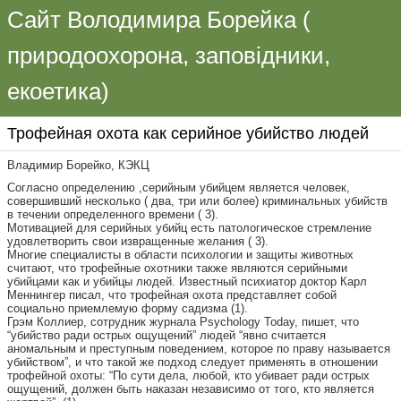
Сайт Володимира Борейка (
природоохорона, заповідники,
екоетика)
Трофейная охота как серийное убийство людей
Владимир Борейко, КЭКЦ
Согласно определению ,серийным убийцем является человек,
совершивший несколько ( два, три или более) криминальных убийств
в течении определенного времени ( 3).
Мотивацией для серийных убийц есть патологическое стремление
удовлетворить свои извращенные желания ( 3).
Многие специалисты в области психологии и защиты животных
считают, что трофейные охотники также являются серийными
убийцами как и убийцы людей. Известный психиатор доктор Карл
Меннингер писал, что трофейная охота представляет собой
социально приемлемую форму садизма (1).
Грэм Коллиер, сотрудник журнала Psychology Today, пишет, что
“убийство ради острых ощущений” людей “явно считается
аномальным и преступным поведением, которое по праву называется
убийством”, и что такой же подход следует применять в отношении
трофейной охоты: “По сути дела, любой, кто убивает ради острых
ощущений, должен быть наказан независимо от того, кто является