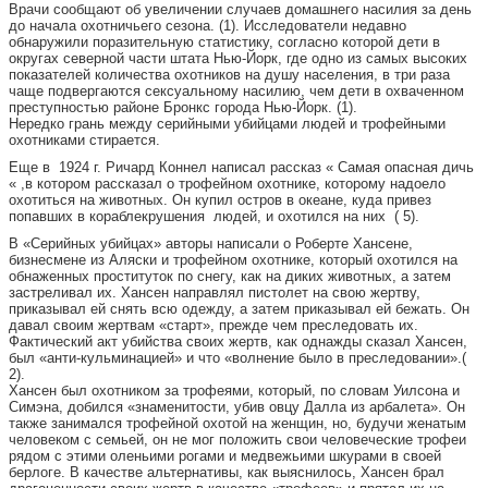
Врачи сообщают об увеличении случаев домашнего насилия за день
до начала охотничьего сезона. (1). Исследователи недавно
обнаружили поразительную статистику, согласно которой дети в
округах северной части штата Нью-Йорк, где одно из самых высоких
показателей количества охотников на душу населения, в три раза
чаще подвергаются сексуальному насилию, чем дети в охваченном
преступностью районе Бронкс города Нью-Йорк. (1).
Нередко грань между серийными убийцами людей и трофейными
охотниками стирается.
Еще в 1924 г. Ричард Коннел написал рассказ « Самая опасная дичь
« ,в котором рассказал о трофейном охотнике, которому надоело
охотиться на животных. Он купил остров в океане, куда привез
попавших в кораблекрушения людей, и охотился на них ( 5).
В «Серийных убийцах» авторы написали о Роберте Хансене,
бизнесмене из Аляски и трофейном охотнике, который охотился на
обнаженных проституток по снегу, как на диких животных, а затем
застреливал их. Хансен направлял пистолет на свою жертву,
приказывал ей снять всю одежду, а затем приказывал ей бежать. Он
давал своим жертвам «старт», прежде чем преследовать их.
Фактический акт убийства своих жертв, как однажды сказал Хансен,
был «анти-кульминацией» и что «волнение было в преследовании».(
2).
Хансен был охотником за трофеями, который, по словам Уилсона и
Симэна, добился «знаменитости, убив овцу Далла из арбалета». Он
также занимался трофейной охотой на женщин, но, будучи женатым
человеком с семьей, он не мог положить свои человеческие трофеи
рядом с этими оленьими рогами и медвежьими шкурами в своей
берлоге. В качестве альтернативы, как выяснилось, Хансен брал