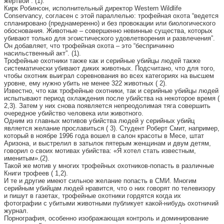
жертвой”. (1).
Кирк Робинсон, исполнительный директор Western Wildlife
Conservancy, согласен с этой параллелью: трофейная охота “ведется
спланировано (преднамеренно) и без провокации или биологического
обоснования. Животные – совершенно невинные существа, которых
убивают только для эгоистического удовлетворения и развлечения”.
Он добавляет, что трофейная охота – это “беспричинно
насильственный акт”. (1).
Трофейные охотники также как и серийные убийцы людей также
систематически убивают диких животных. Подсчитано, что для того,
чтобы охотник выиграл соревнования во всех категориях на высшем
уровне, ему нужно убить не менее 322 животных ( 2).
Известно, что как трофейные охотники, так и серийные убийцы людей
испытывают период охлаждения после убийства на некоторое время (
2,3). Затем у них снова появляется непреодолимая тяга совершить
очередное убийство человека или животного.
Одним из главных мотивов убийства людей у серийных убийц
является желание прославиться ( 3). Студент Роберт Смит, например,
который в ноябре 1996 года вошел в салон красоты в Месе, штат
Аризона, и выстрелил в затылок пятерым женщинам и двум детям,
говорил о своих мотивах убийства: «Я хотел стать известным,
именитым».(2).
Такой же мотив у многих трофейных охотников-попасть в различные
Книги трофеев ( 1,2).
И те и другие имеют сильное желание попасть в СМИ. Многим
серийным убийцам людей нравится, что о них говорят по телевизору
и пишут в газетах, трофейные охотники гордятся когда их
фотографии с убитыми животными публикует какой-нибудь охотничий
журнал.
Порнография, особенно изображающая контроль и доминирование