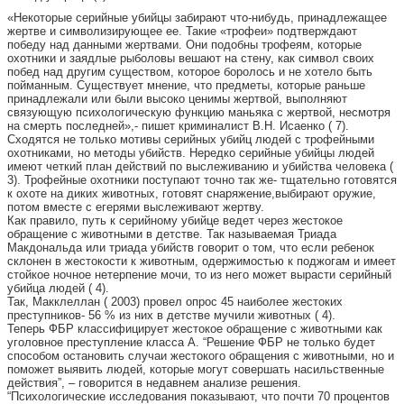
«Некоторые серийные убийцы забирают что-нибудь, принадлежащее
жертве и символизирующее ее. Такие «трофеи» подтверждают
победу над данными жертвами. Они подобны трофеям, которые
охотники и заядлые рыболовы вешают на стену, как символ своих
побед над другим существом, которое боролось и не хотело быть
пойманным. Существует мнение, что предметы, которые раньше
принадлежали или были высоко ценимы жертвой, выполняют
связующую психологическую функцию маньяка с жертвой, несмотря
на смерть последней»,- пишет криминалист В.Н. Исаенко ( 7).
Сходятся не только мотивы серийных убийц людей с трофейными
охотниками, но методы убийств. Нередко серийные убийцы людей
имеют четкий план действий по выслеживанию и убийства человека (
3). Трофейные охотники поступают точно так же- тщательно готовятся
к охоте на диких животных, готовят снаряжение,выбирают оружие,
потом вместе с егерями выслеживают жертву.
Как правило, путь к серийному убийце ведет через жестокое
обращение с животными в детстве. Так называемая Триада
Макдональда или триада убийств говорит о том, что если ребенок
склонен в жестокости к животным, одержимостью к поджогам и имеет
стойкое ночное нетерпение мочи, то из него может вырасти серийный
убийца людей ( 4).
Так, Макклеллан ( 2003) провел опрос 45 наиболее жестоких
преступников- 56 % из них в детстве мучили животных ( 4).
Теперь ФБР классифицирует жестокое обращение с животными как
уголовное преступление класса А. “Решение ФБР не только будет
способом остановить случаи жестокого обращения с животными, но и
поможет выявить людей, которые могут совершать насильственные
действия”, – говорится в недавнем анализе решения.
“Психологические исследования показывают, что почти 70 процентов