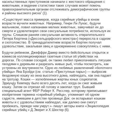
насильственных преступников начинали с жестокого обращения с
животными, и ведение статистики таких случаев может помочь
правоохранительным органам отслеживать демографические группы
и районы высокого риска”.(1).
«Существует масса примеров, когда серийные убийцы в юном
возрасте мучили животных. Например, Генри Ли Лукас, будучи
мальчиком, ловил капканами мелких животных, замучивал их до
смерти и удовлетворял свои сексуальные потребности, используя их
трупы. Слишком ранняя сексуальная активность отвратительного
Питера Кюртена («Дюссельдорфского монстра») переросла в садизм
и скотоложство. В тринадцатилетнем возрасте Кюртен получал
удовольствие, закалывая овец и одновременно совокупляясь с ними.
Будучи ребенком, Джеффри Дамер вместо бейсбольных открыток и
комиксов коллекционировал газетные статьи об убийствах на
дорогах. По словам соседей, он также любил приколачивать лягушек
гвоздями к деревьям и разрезать живых рыб, чтобы посмотреть, как
устроены их внутренности. Одно из любимых развлечений «болотного
убийцы» Яна Брэйди (см. статью «Преступные пары») — выбросив
бездомную кошку из окна высотного дома, наблюдать, как она падает
на тротуар. Кошки — излюбленные жертвы юных социопатов.
Эдмунду Кемперу было всего десять лет, когда он сжег живьем
кошку. Затем он отрезал ей голову и закопал труп. Бывший
специальный агент ФБР Роберт К. Ресслер, которому приписывают
изобретение термина «серийный убийца», упоминает об одном
садисте, имевшем в детстве прозвище Док: он вспарывал кошкам
животы и с удовольствием наблюдал, как далеко они смогут
пробежать, прежде чем умрут.»- пишут авторы книги «Энциклопедия
серийных убийц « Д.Эверит и Х.Шехтер (6).