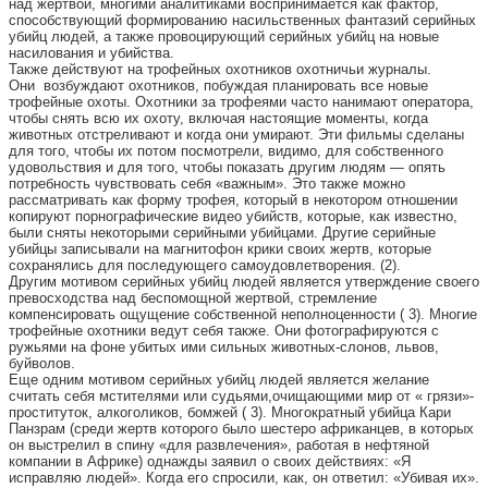
над жертвой, многими аналитиками воспринимается как фактор,
способствующий формированию насильственных фантазий серийных
убийц людей, а также провоцирующий серийных убийц на новые
насилования и убийства.
Также действуют на трофейных охотников охотничьи журналы.
Они возбуждают охотников, побуждая планировать все новые
трофейные охоты. Охотники за трофеями часто нанимают оператора,
чтобы снять всю их охоту, включая настоящие моменты, когда
животных отстреливают и когда они умирают. Эти фильмы сделаны
для того, чтобы их потом посмотрели, видимо, для собственного
удовольствия и для того, чтобы показать другим людям — опять
потребность чувствовать себя «важным». Это также можно
рассматривать как форму трофея, который в некотором отношении
копируют порнографические видео убийств, которые, как известно,
были сняты некоторыми серийными убийцами. Другие серийные
убийцы записывали на магнитофон крики своих жертв, которые
сохранялись для последующего самоудовлетворения. (2).
Другим мотивом серийных убийц людей является утверждение своего
превосходства над беспомощной жертвой, стремление
компенсировать ощущение собственной неполноценности ( 3). Многие
трофейные охотники ведут себя также. Они фотографируются с
ружьями на фоне убитых ими сильных животных-слонов, львов,
буйволов.
Еще одним мотивом серийных убийц людей является желание
считать себя мстителями или судьями,очищающими мир от « грязи»-
проституток, алкоголиков, бомжей ( 3). Многократный убийца Кари
Панзрам (среди жертв которого было шестеро африканцев, в которых
он выстрелил в спину «для развлечения», работая в нефтяной
компании в Африке) однажды заявил о своих действиях: «Я
исправляю людей». Когда его спросили, как, он ответил: «Убивая их».