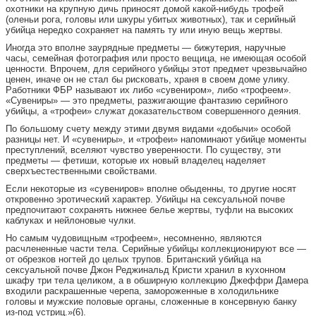
охотники на крупную дичь приносят домой какой-нибудь трофей
(оленьи рога, головы или шкуры убитых животных), так и серийный
убийца нередко сохраняет на память ту или иную вещь жертвы.
Иногда это вполне заурядные предметы — бижутерия, наручные
часы, семейная фотография или просто вещица, не имеющая особой
ценности. Впрочем, для серийного убийцы этот предмет чрезвычайно
ценен, иначе он не стал бы рисковать, храня в своем доме улику.
Работники ФБР называют их либо «сувениром», либо «трофеем».
«Сувениры» — это предметы, разжигающие фантазию серийного
убийцы, а «трофеи» служат доказательством совершенного деяния.
По большому счету между этими двумя видами «добычи» особой
разницы нет. И «сувениры», и «трофеи» напоминают убийце моменты
преступлений, вселяют чувство уверенности. По существу, эти
предметы — фетиши, которые их новый владелец наделяет
сверхъестественными свойствами.
Если некоторые из «сувениров» вполне обыденны, то другие носят
откровенно эротический характер. Убийцы на сексуальной почве
предпочитают сохранять нижнее белье жертвы, туфли на высоких
каблуках и нейлоновые чулки.
Но самым чудовищным «трофеем», несомненно, являются
расчлененные части тела. Серийные убийцы коллекционируют все —
от обрезков ногтей до целых трупов. Британский убийца на
сексуальной почве Джон Реджинальд Кристи хранил в кухонном
шкафу три тела целиком, а в обширную коллекцию Джеффри Дамера
входили раскрашенные черепа, замороженные в холодильнике
головы и мужские половые органы, сложенные в консервную банку
из-под устриц.»(6).