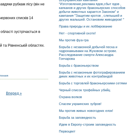
Всеукраинская кампания
авдяки рубкам лісу (він не
“Изготовление,реклама ядов,сбыт ядов ,
капканов и других браконьерских способов
добычи животных карается Законом” и
кампания "Защитим кротов , слепышей и
 червоних списків 14
других малышей. Остановим живодеров! "
Права природы и их лоббирование
 області зустрічається в
Нет - спортивной охоте!
Мы против фуа-гра
 та Рівненській областях.
Борьба с незаконной добычей песка и
гидронамывами на Жуковом острове.
Расследование смерти Александра
Гончарова
Борьба с браконьерством
Борьба с незаконным фотографированием
стения
диких животных и их контрабандой
Борьба с торговлей браконьерскими сетями
Черный список трофейных убийц
Вперед »
Охрана волков
Спасем украинских зубров!
Мы против живых новогодних елок!
Борьба за заповедность
Идем в Европу-строим заповедность
Первоцвет