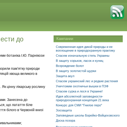
нести до
Кампании
Современная идея дикой природы и ее
воплощение в природохранную практику
ими ботаніка І.Ю. Парнікози
Спасем изначальную степь Украины
В защиту хорьков, ласок и куниц
Возрождение болот
створили пам’ятку природи
В защиту золотистой щурки
ляцій хвоща великого в
Защита акул
Спасем украинский лес и редкие растения
Уничтожим охотничьи вышки в ПЗФ
. Як цінну лікарську рослину
Спасем сурка и лося в Украине!
Идея абсолютной заповедности-
ками. Занесена до
природоохранная концепция 21 века
ься, що латаття біле
Конкурс для СМИ "Гнилое перо"
ття білого в Червоній книзі
Зоозащита
Заповедные школы Борейко-Войцеховского
Доска позора
чивальниками;