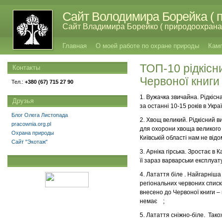
Сайт Володимира Борейка ( п
Сайт Владимира Борейко ( природоохрана,
Главная
О моей работе по охране природы
Кам
ТОП-10 рідкісн
Контакты
Червоної книги
Тел.:
+380 (67) 715 27 90
1. Вужачка звичайна. Рідкісн
Друзья
за останні 10-15 років в Укр
Блог Олега Листопада
2. Хвощ великий. Рідкісний в
pracownia.org.pl
для охорони хвоща великого 
Охрана природы
Київській області нам не відо
Сайт "Экотаж"
3. Арніка гірська. Зростає в
її зараз варварськи експлуат
4. Латаття біле . Найгарніш
регіональних червоних списк
внесено до Червоної книги – 
немає ;
5. Латаття сніжно-біле. Так