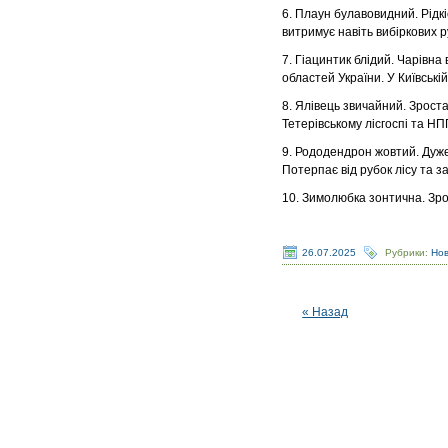
6. Плаун булавовидний. Рідкі
витримує навіть вибіркових р
7. Гіацинтик блідий. Чарівна
областей України. У Київській
8. Ялівець звичайний. Зростає
Тетерівському лісгоспі та НП
9. Рододендрон жовтий. Дуже
Потерпає від рубок лісу та з
10. Зимолюбка зонтична. Зро
26.07.2025
Рубрики:
Но
« Назад