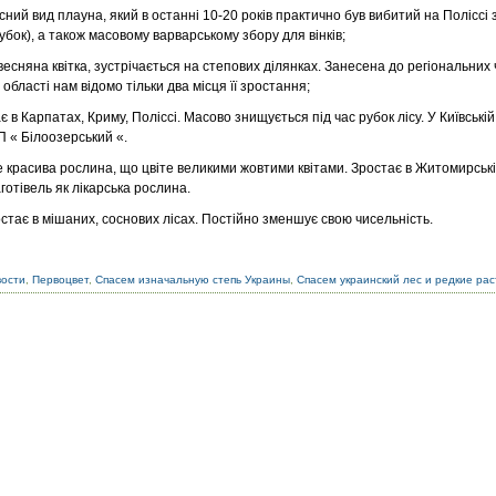
сний вид плауна, який в останні 10-20 років практично був вибитий на Поліссі з
убок), а також масовому варварському збору для вінків;
 весняна квітка, зустрічається на степових ділянках. Занесена до регіональних
 області нам відомо тільки два місця її зростання;
 в Карпатах, Криму, Поліссі. Масово знищується під час рубок лісу. У Київській
П « Білоозерський «.
 красива рослина, що цвіте великими жовтими квітами. Зростає в Житомирській
аготівель як лікарська рослина.
стає в мішаних, соснових лісах. Постійно зменшує свою чисельність.
вости
,
Первоцвет
,
Спасем изначальную степь Украины
,
Спасем украинский лес и редкие ра