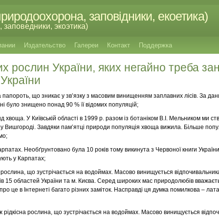
риродоохорона, заповідники, екоетика)
 заповедники, экоэтика)
пании
Издательство
Галереи
Контакт
Поддержка
их рослин України, яких негайно треба за
 України
а папороть, що зникає у зв’язку з масовим винищенням заплавних лісів. За дан
аїні було знищено понад 90 % її відомих популяцій;
ид хвоща. У Київській області в 1999 р. разом із ботаніком В.І. Мельником ми 
у Вишгороді. Завдяки пам’ятці природи популяція хвоща вижила. Більше попу
мо;
 Карпатах. Необґрунтовано була 10 років тому викинута з Червоної книги України
ують у Карпатах;
а рослина, що зустрічається на водоймах. Масово винищується відпочивальни
ів 15 областей України та м. Києва. Серед широких мас природолюбів вважаєт
про це в Інтернеті багато різних заміток. Насправді ця думка помилкова – лата
ож рідкісна рослина, що зустрічається на водоймах. Масово винищується відпо