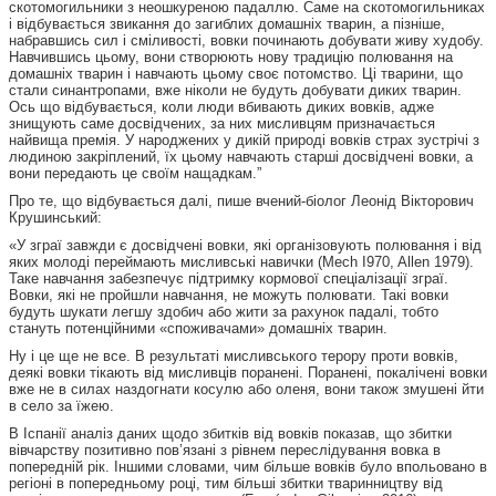
скотомогильники з неошкуреною падаллю. Саме на скотомогильниках
і відбувається звикання до загиблих домашніх тварин, а пізніше,
набравшись сил і сміливості, вовки починають добувати живу худобу.
Навчившись цьому, вони створюють нову традицію полювання на
домашніх тварин і навчають цьому своє потомство. Ці тварини, що
стали синантропами, вже ніколи не будуть добувати диких тварин.
Ось що відбувається, коли люди вбивають диких вовків, адже
знищують саме досвідчених, за них мисливцям призначається
найвища премія. У народжених у дикій природі вовків страх зустрічі з
людиною закріплений, їх цьому навчають старші досвідчені вовки, а
вони передають це своїм нащадкам.”
Про те, що відбувається далі, пише вчений-біолог Леонід Вікторович
Крушинський:
«У зграї завжди є досвідчені вовки, які організовують полювання і від
яких молоді переймають мисливські навички (Mech I970, Allen 1979).
Таке навчання забезпечує підтримку кормової спеціалізації зграї.
Вовки, які не пройшли навчання, не можуть полювати. Такі вовки
будуть шукати легшу здобич або жити за рахунок падалі, тобто
стануть потенційними «споживачами» домашніх тварин.
Ну і це ще не все. В результаті мисливського терору проти вовків,
деякі вовки тікають від мисливців поранені. Поранені, покалічені вовки
вже не в силах наздогнати косулю або оленя, вони також змушені йти
в село за їжею.
В Іспанії аналіз даних щодо збитків від вовків показав, що збитки
вівчарству позитивно пов’язані з рівнем переслідування вовка в
попередній рік. Іншими словами, чим більше вовків було впольовано в
регіоні в попередньому році, тим більші збитки тваринництву від