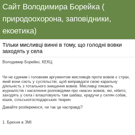
Сайт Володимира Борейка (
природоохорона, заповідники,
екоетика)
Тільки мисливці винні в тому, що голодні вовки
заходять у села
Володимир Борейко, КЕКЦ
Чи не єдиним і головним аргументом мисливців проти вовків є страх,
який вони сіють у суспільстві, щоб виправдати свою каральну
діяльність з тотального знищення вовків. Мисливці лякають
журналістів і населення розповідями про «маси» вовків, які, нібито,
заходять у села і влаштовують там шабаш, крадучи у селян собак,
кішок, сільськогосподарських тварин.
Давайте розберемося, чи так це насправді?
1. Брехня в ЗМІ