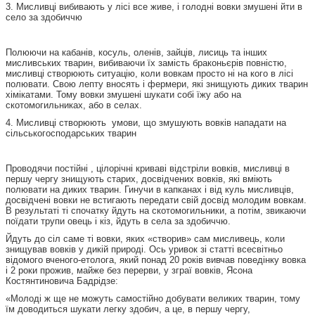
3. Мисливці вибивають у лісі все живе, і голодні вовки змушені йти в
село за здобиччю
Полюючи на кабанів, косуль, оленів, зайців, лисиць та інших
мисливських тварин, вибиваючи їх замість браконьєрів повністю,
мисливці створюють ситуацію, коли вовкам просто ні на кого в лісі
полювати. Свою лепту вносять і фермери, які знищують диких тварин
хімікатами. Тому вовки змушені шукати собі їжу або на
скотомогильниках, або в селах.
4. Мисливці створюють умови, що змушують вовків нападати на
сільськогосподарських тварин
Проводячи постійні , цілорічні криваві відстріли вовків, мисливці в
першу чергу знищують старих, досвідчених вовків, які вміють
полювати на диких тварин. Гинучи в капканах і від куль мисливців,
досвідчені вовки не встигають передати свій досвід молодим вовкам.
В результаті ті спочатку йдуть на скотомогильники, а потім, звикаючи
поїдати трупи овець і кіз, йдуть в села за здобиччю.
Йдуть до сіл саме ті вовки, яких «створив» сам мисливець, коли
знищував вовків у дикій природі. Ось уривок зі статті всесвітньо
відомого вченого-етолога, який понад 20 років вивчав поведінку вовка
і 2 роки прожив, майже без перерви, у зграї вовків, Ясона
Костянтиновича Бадрідзе:
«Молоді ж ще не можуть самостійно добувати великих тварин, тому
їм доводиться шукати легку здобич, а це, в першу чергу,