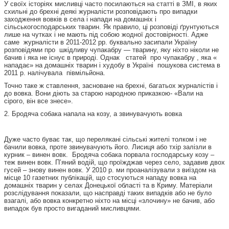
У своїх історіях мисливці часто посилаються на статті в ЗМІ, в яких
схильні до брехні деякі журналісти розповідають про випадки
заходження вовків в села і напади на домашніх і
сільськогосподарських тварин. Як правило, ці розповіді ґрунтуються
лише на чутках і не мають під собою жодної достовірності. Адже
саме журналісти в 2011-2012 рр. буквально засипали Україну
розповідями про шкідливу чупакабру — тварину, яку ніхто ніколи не
бачив і яка не існує в природі. Однак статей про чупакабру , яка «
нападає» на домашніх тварин і худобу в Україні пошукова система в
2011 р. налічувала півмільйона.
Точно таке ж ставлення, засноване на брехні, багатьох журналістів і
до вовка. Вони діють за старою народною приказкою- «Вали на
сірого, він все знесе».
2. Бродяча собака напала на козу, а звинувачують вовка
Дуже часто буває так, що перелякані сільські жителі толком і не
бачили вовка, проте звинувачують його. Лисиця або тхір залізли в
курник – винен вовк. Бродяча собака порвала господарську козу –
теж винен вовк. П’яний водій, що проїжджав через село, задавив двох
гусей – знову винен вовк. У 2010 р. ми проаналізували з виїздом на
місце 10 газетних публікацій, що стосуються нападу вовка на
домашніх тварин у селах Донецької області та в Криму. Матеріали
розслідування показали, що насправді таких випадків або не було
взагалі, або вовка конкретно ніхто на місці «злочину» не бачив, або
випадок був просто вигаданий мисливцями.