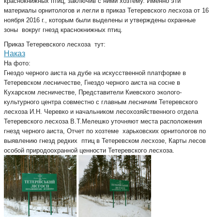
краснокнижных птиц, заключив с ними хозтему. Именно эти
материалы орнитологов и легли в приказ Тетеревского лесхоза от 16
ноября 2016 г., которым были выделены и утверждены охранные
зоны вокруг гнезд краснокнижных птиц.
Приказ Тетеревского лесхоза тут:
Наказ
На фото:
Гнездо черного аиста на дубе на искусственной платформе в
Тетеревском лесничестве, Гнездо черного аиста на сосне в
Кухарском лесничестве, Представители Киевского эколого-
культурного центра совместно с главным лесничим Тетеревского
лесхоза И.Н. Черевко и начальником лесохозяйственного отдела
Тетеревского лесхоза В.Т.Мелешко уточняют места расположения
гнезд черного аиста, Отчет по хозтеме харьковских орнитологов по
выявлению гнезд редких птиц в Тетеревском лесхозе, Карты лесов
особой природоохранной ценности Тетеревского лесхоза.