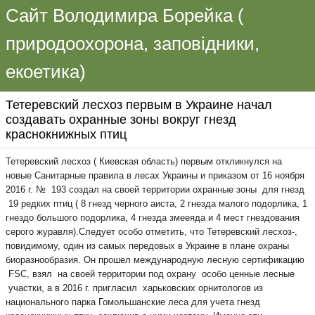
Сайт Володимира Борейка (
природоохорона, заповідники,
екоетика)
Тетеревский лесхоз первым в Украине начал
создавать охранные зоны вокруг гнезд
краснокнижных птиц
Тетеревский лесхоз ( Киевская область) первым откликнулся на
новые Санитарные правила в лесах Украины и приказом от 16 ноября
2016 г. № 193 создал на своей территории охранные зоны для гнезд
19 редких птиц ( 8 гнезд черного аиста, 2 гнезда малого подорлика, 1
гнездо большого подорлика, 4 гнезда змееяда и 4 мест гнездования
серого журавля).Следует особо отметить, что Тетеревский лесхоз-,
повидимому, один из самых передовых в Украине в плане охраны
биоразнообразия. Он прошел международную лесную сертификацию
FSC, взял на своей территории под охрану особо ценные лесные
участки, а в 2016 г. пригласил харьковских орнитологов из
национального парка Гомольшанские леса для учета гнезд