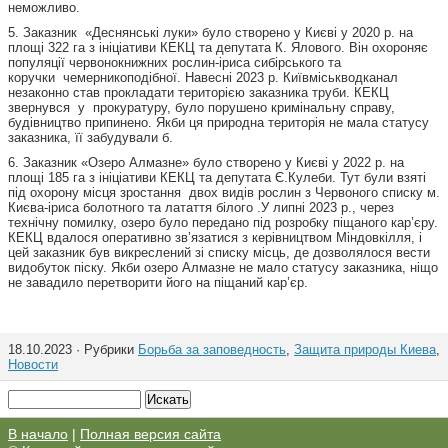
неможливо.
5. Заказник «Деснянські луки» було створено у Києві у 2020 р. на
площі 322 га з ініціативи КЕКЦ та депутата К. Ялового. Він охороняє
популяції червонокнижних рослин-іриса сибірського та
коручки чемерникоподібної. Навесні 2023 р. Київміськводканал
незаконно став прокладати територією заказника труби. КЕКЦ
звернувся у прокуратуру, було порушено кримінальну справу,
будівництво припинено. Якби ця природна територія не мала статусу
заказника, її забудували б.
6. Заказник «Озеро Алмазне» було створено у Києві у 2022 р. на
площі 185 га з ініціативи КЕКЦ та депутата Є.Кулеби. Тут були взяті
під охорону місця зростання двох видів рослин з Червоного списку м.
Києва-іриса болотного та латаття білого .У липні 2023 р., через
технічну помилку, озеро було передано під розробку піщаного кар’єру.
КЕКЦ вдалося оперативно зв’язатися з керівництвом Міндовкілля, і
цей заказник був викреслений зі списку місць, де дозволялося вести
видобуток піску. Якби озеро Алмазне не мало статусу заказника, ніщо
не завадило перетворити його на піщаний кар’єр.
18.10.2023 · Рубрики
Борьба за заповедность
,
Защита природы Киева
,
Новости
В начало
|
Полная версия сайта