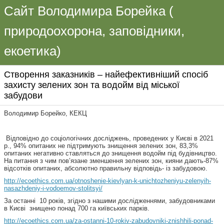
Сайт Володимира Борейка (
природоохорона, заповідники,
екоетика)
Створення заказників – найефективніший спосіб
захисту зелених зон та водойм від міської
забудови
Володимир Борейко, КЕКЦ
Відповідно до соціологічних досліджень, проведених у Києві в 2021
р., 94% опитаних не підтримують знищення зелених зон, 83,3%
опитаних негативно ставляться до знищення водойм під будівництво.
На питання з чим пов’язане зменшення зелених зон, кияни дають-87%
відсотків опитаних, абсолютно правильну відповідь- із забудовою.
http://ecoethics.com.ua/otnoshenie-kievlyan-k-unichtozheniyu-zelenyih-
nasazhdeniy-i-vodoemov-stolitsyi/
За останні 10 років, згідно з нашими дослідженнями, забудовниками
в Києві знищено понад 700 га київських парків
.
http://ecoethics.com.ua/za-ostanni-10-rokiv-zabudovniki-znishhili-ponad-