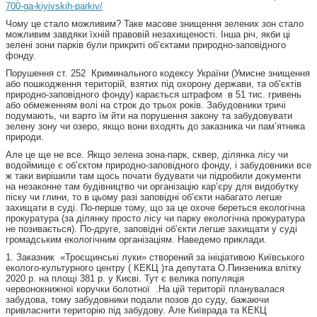
700-ga-kiyivskih-parkiv/
Чому це стало можливим? Таке масове знищення зелених зон стало
можливим завдяки їхній правовій незахищеності. Інша річ, якби ці
зелені зони парків були прикриті об’єктами природно-заповідного
фонду.
Порушення ст. 252 Криминального кодексу України (Умисне знищення
або пошкодження територій, взятих під охорону держави, та об’єктів
природно-заповідного фонду) карається штрафом в 51 тис. гривень
або обмеженням волі на строк до трьох років.
Забудовники тричі
подумають, чи варто їм йти на порушення закону та забудовувати
зелену зону чи озеро, якщо вони входять до заказника чи пам’ятника
природи.
Але це ще не все. Якщо зелена зона-парк, сквер, ділянка лісу чи
водоймище є об’єктом природно-заповідного фонду, і забудовники все
ж таки вирішили там щось почати будувати чи підробили документи
на незаконне там будівництво чи організацію кар’єру для видобутку
піску чи глини, то в цьому разі заповідні об’єкти набагато легше
захищати в суді. По-перше тому, що за це охоче береться екологічна
прокуратура (за ділянку просто лісу чи парку екологічна прокуратура
не позивається). По-друге, заповідні об’єкти легше захищати у суді
громадським екологічним організаціям. Наведемо приклади.
1. Заказник «Троєщинські луки» створений за ініціативою
Київського
еколого-культурного центру (
КЕКЦ
)
та депутата О.Пинзеника влітку
2020 р. на площі 381 р. у Києві. Тут є велика популяція
червонокнижної коручки болотної .На цій території планувалася
забудова, тому забудовники подали позов до суду, бажаючи
привласнити територію під забудову. Але Київрада та КЕКЦ