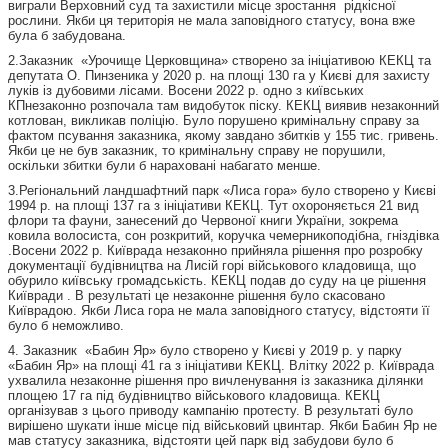
виграли
Верховний суд
та захистили місце зростання рідкісної
рослини. Якби ця територія не мала заповідного статусу, вона вже
була б забудована.
2.Заказник «Урочище Церковщина» створено за ініціативою КЕКЦ та
депутата О. Пинзеника у 2020 р. на площі 130 га у Києві для захисту
луків із дубовими лісами. Восени 2022 р.
одно з київських
КП
незаконно розпочала там видобуток піску. КЕКЦ виявив незаконний
котлован, викликав поліцію. Було порушено кримінальну справу за
фактом псування заказника, якому завдано збитків у 155 тис. гривень.
Якби це не був заказник, то кримінальну справу не порушили,
оскільки збитки були б нараховані набагато менше.
3.Регіональний ландшафтний парк «Лиса гора» було створено у Києві
1994 р. на площі 137 га з ініціативи КЕКЦ. Тут охороняється 21 вид
флори та фауни, занесений до Червоної книги України, зокрема
ковила волосиста, сон розкритий, коручка чемерникоподібна, гніздівка
.Восени 2022 р. Київрада незаконно прийняла рішення про розробку
документації будівництва на Лисій горі військового кладовища, що
обурило київську громадськість. КЕКЦ подав до суду на це рішення
Київради . В результаті це незаконне рішення було скасовано
Київрадою. Якби Лиса гора не мала заповідного статусу, відстояти її
було б неможливо.
4. Заказник «Бабин Яр» було створено у Києві у 2019 р. у парку
«Бабин Яр» на площі 41 га з ініціативи КЕКЦ. Влітку 2022 р. Київрада
ухвалила незаконне рішення про вичленування із заказника ділянки
площею 17 га під будівництво військового кладовища. КЕКЦ
організував з цього приводу кампанію протесту. В результаті було
вирішено шукати інше місце під військовий цвинтар. Якби Бабин Яр не
мав статусу заказника, відстояти цей парк від забудови було б