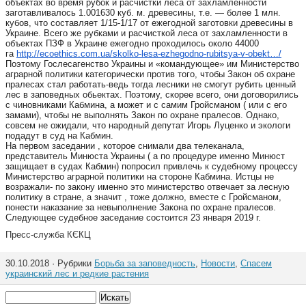
объектах во время рубок и расчистки леса от захламленности
заготавливалось 1.001630 куб. м. древесины, т.е. — более 1 млн.
кубов, что составляет 1/15-1/17 от ежегодной заготовки древесины в
Украине. Всего же рубками и расчисткой леса от захламленности в
объектах ПЗФ в Украине ежегодно проходилось около 44000
га
http://ecoethics.com.ua/skolko-
lesa-ezhegodno-rubitsya-v-
obekt…/
Поэтому Гослесагенство Украины и «командующее» им Министерство
аграрной политики категорически против того, чтобы Закон об охране
пралесах стал работать-ведь тогда лесники не смогут рубить ценный
лес в заповедных обьектах. Поэтому, скорее всего, они договорились
с чиновниками Кабмина, а может и с самим Гройсманом ( или с его
замами), чтобы не выполнять Закон по охране пралесов. Однако,
совсем не ожидали, что народный депутат Игорь Луценко и экологи
подадут в суд на Кабмин.
На первом заседании , которое снимали два телеканала,
представитель Минюста Украины ( а по процедуре именно Минюст
защищает в судах Кабмин) попросил привлечь к судебному процессу
Министерство аграрной политики на стороне Кабмина. Истцы не
возражали- по закону именно это министерство отвечает за лесную
политику в стране, а значит , тоже должно, вместе с Гройсманом,
понести наказание за невыполнение Закона по охране пралесов.
Следующее судебное заседание состоится 23 января 2019 г.
Пресс-служба КЄКЦ
30.10.2018 · Рубрики
Борьба за заповедность
,
Новости
,
Спасем
украинский лес и редкие растения