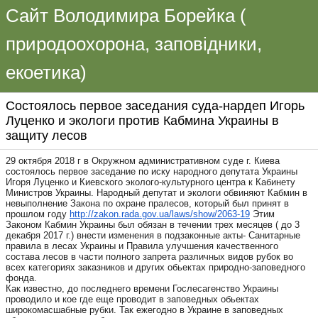
Сайт Володимира Борейка (
природоохорона, заповідники,
екоетика)
Состоялось первое заседания суда-нардеп Игорь
Луценко и экологи против Кабмина Украины в
защиту лесов
29 октября 2018 г в Окружном административном суде г. Киева
состоялось первое заседание по иску народного депутата Украины
Игоря Луценко и Киевского эколого-культурного центра к Кабинету
Министров Украины. Народный депутат и экологи обвиняют Кабмин в
невыполнение Закона по охране пралесов, который был принят в
прошлом году
http://zakon.rada.gov.ua/laws/
show/2063-19
Эти
м
Законом Кабмин Украины был обязан в течении трех месяцев ( до 3
декабря 2017 г.) внести изменения в подзаконные акты- Санитарные
правила в лесах Украины и Правила улучшения качественного
состава лесов в части полного запрета различных видов рубок во
всех категориях заказников и других обьектах природно-заповедного
фонда.
Как известно, до последнего времени Гослесагенство Украины
проводило и кое где еще проводит в заповедных обьектах
широкомасшабные рубки. Так ежегодно в Украине в заповедных