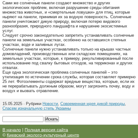
Сами же солнечные панели создают множество и других
экологических проблем, включая разрушение среды обитания
множества животных, и «смертельные ловушки» для птиц, которые
ныряют на панели, принимая их за водную поверхность. Солнечные
панели уничтожают дикую природу, включая потерю видового
разнообразия, природного ландшафта и нарушение экосистемных
услуг.
Следует срочно законодательно запретить устанавливать солнечные
панели на земельных участках, особенно на оставшихся степных
участках, воде и заливных лугах.
Солнечные панели нужно устанавливать только на крышах частных
домовладений, производственных или складских помещениях, на
земельных участках, которые, к примеру, рекультивированный после
использование под свалку бытовых отходов, на терриконах и других
отвалах.
Еще одна экологическая проблема солнечных панелей – это
утилизация по истечении срока службы, которая составляет примерно
25 лет. Фотоэлементы содержат вредные вещества, которые, если их
не перерабатывать должным образом, могут загрязнять почву, воду и
воздух и вызвать отравление.
15.05.2025 · Рубрики
Новости
,
Современная идея дикой природы
,
Спасем изначальную степь Украины
В начало
|
Полная версия сайта
©
Киевский эколого-культурный центр