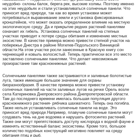
неудобно- склоны балок, берега рек, высокие холмы. Поэтому именно
на этих неудобьях и стали устанавливаться солнечные панели. Что
приносит вред природе, так как во время установки может
потребоваться выравнивание земли и установка фиксированных
кронштейнов, что может оказать определенное влияние на местную
экологическую среду. Да и прикрытие редких растений панелями
означает их гибель. Установка солнечных панелей на степных
участках приводит к потере среды обитания и изменению местных
экосистем. В качестве примера можно привести степной участок на
побережье Днестра в районе Могилев-Подольского Винницкой
области.На этом участке росли занесенные в Красную книгу сон
чернеющий и ковыль волосистый. Теперь практически все это место
заставлено солнечными панелями. Что делает невозможным
произрастание там краснокнижных растений.
Солнечными панелями также застраиваются и заливные болотистые
луга, также имеющие большое значение для охраны
биоразнообразия. В качестве примера можно привести установку
солнечных панелей на части заливных лугов на речке Орель возле
села Катериновка Днепровского района Днепропетровской области.
Там до последнего времени имелась большая популяция другого
краснокнижного растения- рябчика шахматного. Теперь она погибла.
Также нельзя устанавливать солнечные панели на воде. Это
приносит вред природе.Например, плавучие солнечные панели могут
создавать тень на дне водоема и нарушать фотосинтез растений.
Также они могут препятствовать доступу кислорода к водной фауне и
изменять естественный баланс экосистемы. Кроме того, большое
количество подобных конструкций негативно повлияет на среду
обитания птиц и рыб.