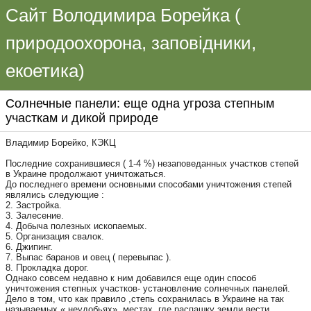
Сайт Володимира Борейка (
природоохорона, заповідники,
екоетика)
Солнечные панели: еще одна угроза степным
участкам и дикой природе
Владимир Борейко, КЭКЦ
Последние сохранившиеся ( 1-4 %) незаповеданных участков степей
в Украине продолжают уничтожаться.
До последнего времени основными способами уничтожения степей
являлись следующие :
2. Застройка.
3. Залесение.
4. Добыча полезных ископаемых.
5. Организация свалок.
6. Джипинг.
7. Выпас баранов и овец ( перевыпас ).
8. Прокладка дорог.
Однако совсем недавно к ним добавился еще один способ
уничтожения степных участков- установление солнечных панелей.
Дело в том, что как правило ,степь сохранилась в Украине на так
называемых « неудобьях», местах, где распашку земли вести