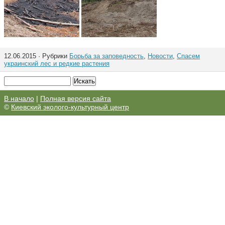
12.06.2015 · Рубрики
Борьба за заповедность
,
Новости
,
Спасем
украинский лес и редкие растения
В начало
|
Полная версия сайта
©
Киевский эколого-культурный центр