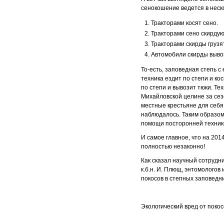
сенокошение ведется в неск
Тракторами косят сено.
Тракторами сено скирдую
Тракторами скирды грузя
Автомобили скирды выво
То-есть, заповедная степь с
техника ездит по степи и кос
по степи и вывозит тюки. Те
Михайловской целине за сез
местные крестьяне для себя
наблюдалось. Таким образом
помощи посторонней техник
И самое главное, что на 201
полностью незаконно!
Как сказал научный сотрудн
к.б.н. И. Плющ, энтомологов
покосов в степных заповедн
Экологический вред от покос