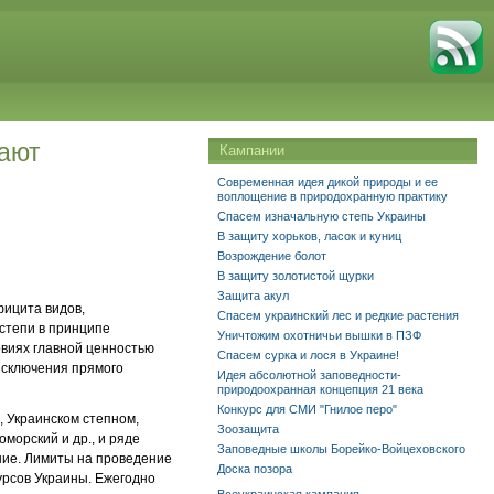
жают
Кампании
Современная идея дикой природы и ее
воплощение в природохранную практику
Спасем изначальную степь Украины
В защиту хорьков, ласок и куниц
Возрождение болот
В защиту золотистой щурки
Защита акул
фицита видов,
Спасем украинский лес и редкие растения
 степи в принципе
Уничтожим охотничьи вышки в ПЗФ
овиях главной ценностью
Спасем сурка и лося в Украине!
исключения прямого
Идея абсолютной заповедности-
природоохранная концепция 21 века
Конкурс для СМИ "Гнилое перо"
, Украинском степном,
Зоозащита
морский и др., и ряде
Заповедные школы Борейко-Войцеховского
ние. Лимиты на проведение
Доска позора
рсов Украины. Ежегодно