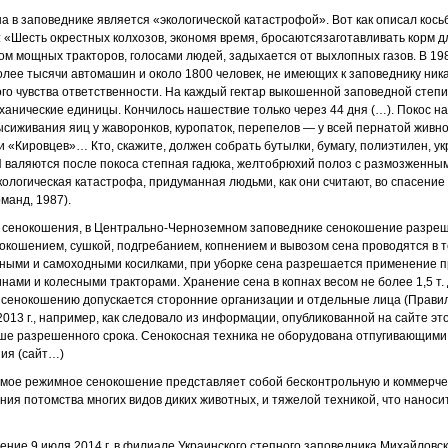
на в заповеднике является «экологической катастрофой». Вот как описал кось
д: «Шесть окрестных колхозов, экономя время, бросаютсязаготавливать корм д
ом мощных тракторов, голосами людей, задыхается от выхлопных газов. В 198
олее тысячи автомашин и около 1800 человек, не име­ющих к заповеднику ник
о чувства ответственности. На каждый гектар выкошенной заповедной степи
еханические единицы. Кончилось нашествие только через 44 дня (…). Покос нач
ысиживания яиц у жаворонков, куропаток, перепелов — у всей пернатой живно
и «Кировцев»… Кто, скажите, дол­жен собрать бутылки, бумагу, полиэтилен, 
валяются после покоса степная гадюка, желтобрюхий полоз с размозженными
кологическая катастрофа, придуманная людьми, как они считают, во спасение
рманд, 1987).
 сенокошения, в Центрально-Черноземном заповеднике сенокошение разреше
нокошением, сушкой, подгребанием, копнением и вывозом сена проводятся в 
рными и самоходными косилками, при уборке сена разрешается применение 
ами и колесными тракторами. Хранение сена в копнах весом не более 1,5 т. 
 сенокошению допускается сторонние организации и отдельные лица (Правил
013 г., например, как следовало из информации, опубликованной на сайте эт
е разрешенного срока. Сенокосная техника не оборудована отпугивающими у
ия (сайт…)
ваемое режимное сенокошение представляет собой бесконтрольную и коммерчес
ния потомства многих видов диких животных, и тяжелой техникой, что нано
шение 9 июля 2014 г. в филиале Украинского степного заповедника Михайловс