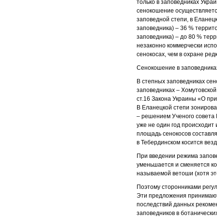
только в заповедниках Украи
сенокошение осуществляется
заповедной степи, в Еланецк
заповедника) – 36 % террит
заповедника) – до 80 % терр
незаконно коммерчески испо
сенокосах, чем в охране ред
Сенокошение в заповедниках
В степных заповедниках сен
заповедниках – Хомутовской
ст.16 Закона Украины «О п
В Еланецкой степи зонирова
– решением Ученого совета 
уже не один год происходит
площадь сенокосов составлял
в Тебердинском косится везде
При введении режима запове
уменьшается и сменяется ко
называемой ветоши (хотя эт
Поэтому сторонниками регу
Эти предложения принимаютс
последствий данных рекоме
заповедников в ботанических