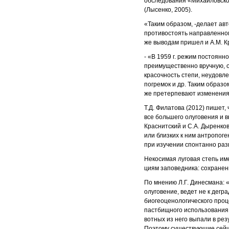
обследования «Михайловской
(Лысенко, 2005).
«Таким образом, -делает ав
противостоять направленном
же выводам пришел и А.М. К
- «В
1959 г. режим постоянн
преимущественно вручную, о
красочность степи, неудовл
погремок и др. Таким образо
же претерпевают изменения»
Т.Д. Филатова (2012) пишет
все большего олуговения и 
Краснитский и С.А. Дыренко
или близких к ним антропо­
при изучении спонтанно раз
Некосимая луговая степь им
циям заповедника: сохранен
По мнению Л.Г. Динесмана:
олуговение, ведет не к дегр
биогеоценологического проц
пастбищного использования 
вотных из него выпали в ре
Поэтому существующие сейч