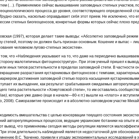
тем (…). Применяемое сейчас выка­шивание заповедных степных участков, по 
еоценологического процесса до уровня, соответствующего определенной ст
рудно сказать, насколько оправды­вает себя этот прием. Не исключено, что 
ессии степных биогеоценозов, конкретные формы которых сейчас плохо пре
мовская (1997), которая делает такие выводы: «Абсолютно заповедный режим
пу степей, поэтому он должен быть признан основным. Кошение и выпас – ли
ования человеком лугово-степных экосистем».
 о том, что «Наблюдения указывают на то, что даже на периодично выкашива
сторону малотипичных фитоценоструктур». При этом ученый пришел к вывод
 или иных типов растительности в пределах заповедной степи. В частности о
екращение разрастания кустарниковых фитоценозов с темпами, характерными
м маркером достижения заповедной степью порога насыщения кустарниковым
ступает их выпадение, как результат срабатывания ожидаемых авторегуляци
его типа растительности «Хомутовской степи», то им оставались сообществ
iae),
которые уже давно (еще в начале—80-х гг.) вышли на «плато» и вступил
ко, 2008). Саморазвитие происходит и в абсолютно-заповедном участке Михай
ходимость вмешательства с целью консервации текущего состояния экосистем
ний авторегуляционных процессов, ведущие украинские ботаники на опыте и
ют вывод, что применяемы сегодня методы регуляции являются малоэффектив
). При этом длительность наблюдений является недостаточной для обосновани
 мнению В.С. Ткаченко, привели к упадку экспериментальных исследований в 