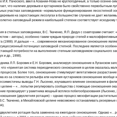
И.К. Пачоского, ввел в Аскании-Нова не круглогодичный, а только осенне-зим
итает, что наличие деревьев и кустарников было свойственно первобытным лу
ьных участках заповедников –нормальное функционирование лесостепной зон
 деревьев на заростающих лесолугах в большинстве случаев не дает желаем
бсолютно-заповедный режим в наибольшей степени соответствует исходному 
я в степных заповедниках, В.С. Ткаченко, Я.П. Дидух с соавторами считают:
истем – авторы), особенно таким чуждым природе степей и малоэффективны
ата (1988). И дальше – «…современное механизированное сенокошение явля
т сукцессионный потенциал заповедной степной. Последнее является особе
стающей потребности на выполнение степным заповедником социального за
х и др., 1998).
едника Л.П. Боровик и Е.Н. Боровик, анализируя сенокошение в Луганском за
, что «принятая система периодического сенокошения в целом оказалась ма
процессов. Более того, сенокошение стимулирует вегетативное разрастание к
ка из-за сложности рельефа или наличия кустарников сенокошение вообще н
пессимистичны выводы Г.Н. Лысенко, изучавшего влияние сенокошения в фили
й целине – «…попытки регулировать сообщества с помощью сенокошения о
шение провоцирует у ракитника мощный всплеск побегообразования (Лысенко, 
нокошения (двухлетняя ротация) – однако процесс мезофитации растительн
 В.С. Ткаченко, в Михайловской целине невозможно останавливать резервны
4).
ке двухлетняя ротация была заменена на ежегодное сенокошение. Однако «…