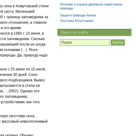
Лечение и охрана деревьев-памятников
бу сена в Хомутовской степи
природы
ля скота. Маленький
Защита природы Киева
5 г. границу заповедника за
Зооэтика Ютуб канал
акого отношения, а главное
 в это время
Поиск по сайту
ался в 1985 г. 10 июня, в
сти заповедника. Сколько
украшающий после их ухода
 головами (…). Ясно:
 природы. Да, природу надо
но с 25 июня по 10 июля,
течении 30 дней. Сено
пресс-подборщиков. Вывоз
допускается в степи не
а…, 2002). Однако эти
ого заповедника,
стройствами, как того
кую заготовку сена,
сит массовый невосполнимый
кая целина. Обычно