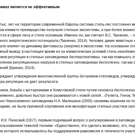
никах является не эффективным
тыс. лет на территории современной Европы система степь-лес постоянно м
хом климате преимущество получали степные экосистемы, а при более влажно
ся в сфере леса и степи основным. Именно он, как считает В.С. Ткаченко, – 
много энергетического потенциала (Ткаченко, 2014). Человек, дикие животные
ало влияют на динамику фитомассы (энергии) в экосистеме. На основании э
жный вывод: в настоящее время из-за климатических условий степь неизбежно
иков регуляции в степных заповедниках бесперспективны, так как помешать 
силении регуляционных нагрузок в степных заповедниках бесполезно, так как
ений (Бриних, 2014).
ерждают утверждения многочисленной группы ботаников-степоведов, утвержд
ра регуляции не дает результата.
иков, борьба с кустарниками в Хомутовской степи путем сенокоса бесполезна
ременно, довольно быстро они развиваются с новой силой…(Гелюта, Генов, Тк
но-Черноземного заповедника Н.А. Малешина (2000) «режимы кошения не п
видимо, не были причиной олуговения или мезофитации степных участков зап
 И.К. Пачоский (1917), первым поднявший вопрос о регулировании в заповедн
пользованием тяжелой техники: «Единственно, что сделать возможно, это, по
е которого исчерпывалось бы поддержанием равновесия и типичности участк