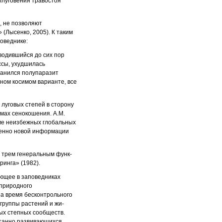
олуговения травостоя
, не позволяют
(Лысенко, 2005). К таким
оведнике:
оводившийся до сих пор
ссы, ухудшилась
ранился полупаразит
ьном косимом варианте, все
луговых степей в сторону
имах сенокошения. А.М.
оме неизбежных глобальных
ршенно новой информации
м трем генеральным функ­
ринга» (1982).
ющее в заповедни­ках
 природного
за время бесконтрольного
группы растений и жи­
ых степных сообществ.
нтанно развивающихся