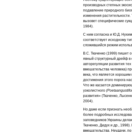
производных степных экосис
подавление природного биог
изменения растительности. Т
вызовет специфические сукц
1984).
С ним согласна и Ю.Д. Нухи
соответствует исходному ти
сложившийся режим использ
В.С. Ткаченко (1999) пишет
явный структурный дрейф в 
авторегуляции развития тех
вмешательства человека) пр
века, что является хороши
достижения этого порога на
Что же касается доминирующ
узколистного
(Роеtаangustifol
развития» (Ткаченко, Лысен
2004).
Но даже если признать необ
более подробных исследова
заповедников Украины дела
Ткаченко, Дидух и др., 1998
вмешательства. Неудачи, по