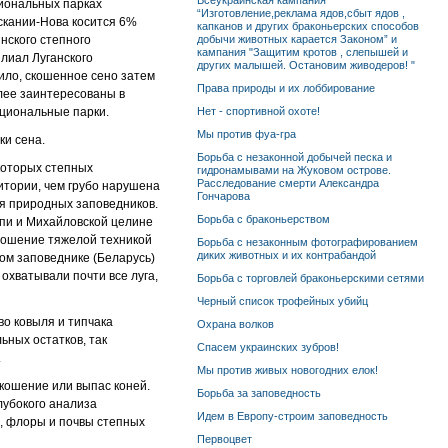
Всеукраинская кампания
циональных парках
“Изготовление,реклама ядов,сбыт ядов ,
Аскании-Нова косится 6%
капканов и других браконьерских способов
нского степного
добычи животных карается Законом” и
кампания "Защитим кротов , слепышей и
илиал Луганского
других малышей. Остановим живодеров! "
вило, скошенное сено затем
Права природы и их лоббирование
лее заинтересованы в
ациональные парки.
Нет - спортивной охоте!
Мы против фуа-гра
ки сена.
Борьба с незаконной добычей песка и
екоторых степных
гидронамывами на Жуковом острове.
Расследование смерти Александра
итории, чем грубо нарушена
Гончарова
я природных заповедников.
Борьба с браконьерством
епи и Михайловской целине
 Кошение тяжелой техникой
Борьба с незаконным фотографированием
диких животных и их контрабандой
ком заповеднике (Беларусь)
охватывали почти все луга,
Борьба с торговлей браконьерскими сетями
Черный список трофейных убийц
о ковыля и типчака
Охрана волков
ных остатков, так
Спасем украинских зубров!
.
Мы против живых новогодних елок!
кошение или выпас коней.
Борьба за заповедность
лубокого анализа
Идем в Европу-строим заповедность
, флоры и почвы степных
Первоцвет