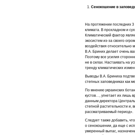
Сенокошение в заповед
На протяжении последних 3 
климата. В прохладном и су
Климатический фактор являет
экосистем из-за своего огро
воздействия относительно м
В.А. Бриних делает очень ва
Поэтому все усилия сторонн
не в силах. Настаивать на у
тренду климатических измен
Выводы В.А. Бриниха подтв
степных заповедниках как ме
По мнению украинских ботан
кустов…, угнетает их лишь в
данным директора Централь
степной растительности и, 
рассматриваемый период».
Следует также добавить, что
о сенокошении, да еще с ис
умеренный выпас, назначени