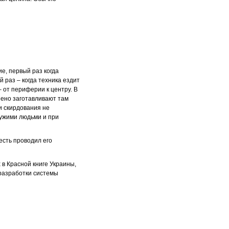
е, первый раз когда
й раз – когда техника ездит
– от периферии к центру. В
Сено заготавливают там
и скирдования не
чужими людьми и при
есть проводил его
 в Красной книге Украины,
 разработки системы