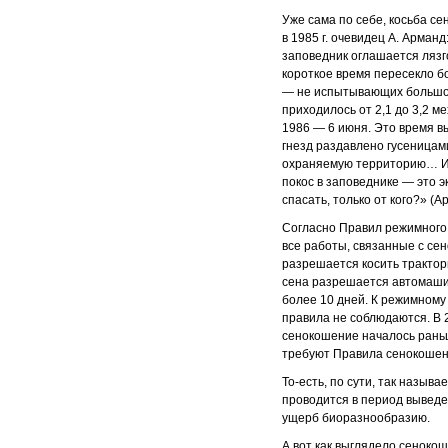
Уже сама по себе, косьба се
в 1985 г. очевидец А. Арман
заповедник оглашается ляз­г
короткое время пе­ресекло б
— не ис­пытывающих большог
приходилось от 2,1 до 3,2 м
1986 — 6 июня. Это время в
гнезд раздавлено гусеницам
охраняемую территорию… И 
покос в заповеднике — это э
спасать, только от кого?» (А
Согласно Правил режимного
все работы, связанные с се
разрешается косить тракто
сена разрешается автомашин
более 10 дней. К режимному
правила не соблюдаются. В 2
сенокошение началось раньш
требуют Правила сенокошен
То-есть, по сути, так назы
проводится в период выведе
ущерб биоразнообразию.
А вот как выглядело сеноко