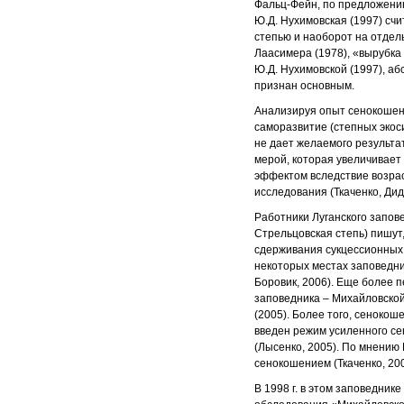
Фальц-Фейн, по предложению 
Ю.Д. Нухимовская (1997) сч
степью и наоборот на отдел
Лаасимера (1978), «вырубка
Ю.Д. Нухимовской (1997), а
признан основным.
Анализируя опыт сенокошени
саморазвитие (степных экос
не дает желаемого результ
мерой, которая увеличивае
эффектом вследствие возра
исследования (Ткаченко, Диду
Работники Луганского запов
Стрельцовская степь) пишут
сдерживания сукцессионных 
некоторых местах заповедни
Боровик, 2006). Еще более 
заповедника – Михайловско
(2005). Более того, сеноко
введен режим усиленного се
(Лысенко, 2005). По мнению
сенокошением (Ткаченко, 200
В 1998 г. в этом заповедни