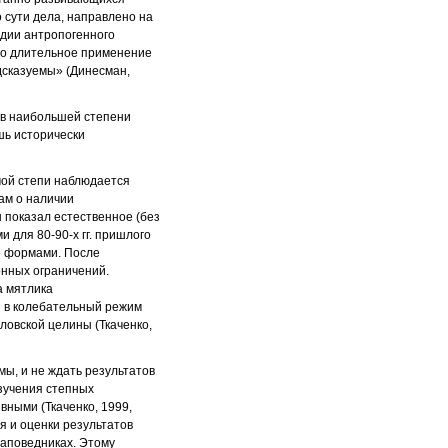
сути дела, направле­но на
адии антропогенного
его длительное приме­нение
дсказуемы» (Динесман,
 в наибольшей степени
шь исторически
емой степи наблюдается
ам о наличии
н показал естественное (без
 для 80-90-х гг. пришлого
и формами. После
онных ограничений.
а мятлика
и в колебательный режим
ловской целины (Ткаченко,
ы, и не ждать результатов
зучения степных
ными (Ткаченко, 1999,
я и оценки результатов
заповедниках. Этому