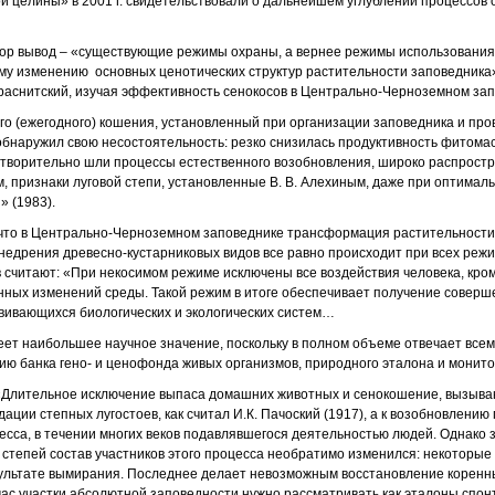
 целины» в 2001 г. свидетельствовали о дальнейшем углублении процессов 
тор вывод – «существующие режимы охраны, а вернее режимы использования
у изменению основных ценотических структур растительности заповедника» 
раснитский, изучая эффективность сенокосов в Центрально-Черноземном зап
ого (ежегодного) кошения, установленный при организации заповедника и пр
бнаружил свою несостоятель­ность: резко снизилась продуктивность фитома
етворительно шли процессы естест­венного возобновления, широко распрост
м, признаки луговой степи, уста­новленные В. В. Алехиным, даже при оптимал
 (1983).
, что в Центрально-Черноземном заповеднике трансформация растительности 
внедрения древесно-кустарниковых видов все равно происходит при всех реж
в считают: «При некосимом режиме исключены все воздействия челове­ка, кр
генных изменений среды. Такой режим в итоге обеспечивает по­лучение сове
вивающихся биологических и экологических систем…
еет наибольшее научное значение, поскольку в полном объеме отвечает все
ию банка гено- и ценофонда живых организмов, природного эталона и монито
 «Длительное исключение выпаса домашних животных и сенокошение, вызыва
адации степных лугостоев, как считал И.К. Пачоский (1917), а к возобновлению
есса, в течении многих веков подавляв­шегося деятельностью людей. Однако 
степей состав участников этого про­цесса необратимо изменился: некоторые 
зультате вымирания. Последнее дела­ет невозможным восстановление коренн
ас участки абсолютной заповедности нужно рассматривать как эталоны спо