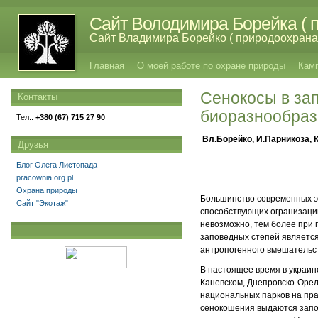
Сайт Володимира Борейка ( п
Сайт Владимира Борейко ( природоохрана,
Главная
О моей работе по охране природы
Кам
Сенокосы в зап
Контакты
биоразнообраз
Тел.:
+380 (67) 715 27 90
Вл.Борейко, И.Парникоза, 
Друзья
Блог Олега Листопада
pracownia.org.pl
Охрана природы
Большинство современных эк
Сайт "Экотаж"
способствующих огранизации
невозможно, тем более при п
заповедных степей является
антропогенного вмешательст
В настоящее время в украин
Каневском, Днепровско-Орел
национальных парков на пр
сенокошения выдаются запо