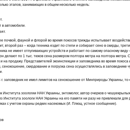
олько этапов, занимающих в общем несколько недель:
т.
т в автомобили.
зят.
 ее почвой, фауной и флорой во время покосов трижды испытывает воздействи
ит, второй раз – когда техника ездит по степи и собирает сено в скирды, трети
хника не имеет отпугивающих устройств и работает по самому опасному виду 
он делают по 1 тыс. тюков сена размером полтора метра на полтора метра. 
 и на продажу. Представителей экоинспекции и заповедника во время покоса 
, сенокошение, скирдование и погрузка сена осуществлялись в заповеднике 
и.
4 г. заповедник не имел лимитов на сенокошение от Минприроды Украины, то-
ик Института зоологии НАН Украины, энтомолог, автор очерков о чешуекрылых
 из Института зоологи НАН Украины на его памяти ни разу не привлекали для
иках с учетом охраны редких насекомых (И. Плющ, устное сообщение).
ов