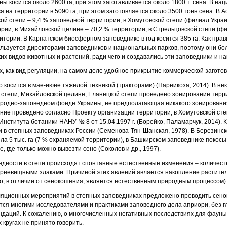
ны косится около 2600 га, при этом заготавливается около 1800 т. сена. В на
 на территории в 5090 га, при этом заготовляется около 3500 тонн сена. В 
ой степи – 9,4 % заповедной территории, в Хомутовской степи (филиал Украи
ории, в Михайловской целине – 70,2 % территории, в Стрельцовской степи (ф
итории. В Карпатском биосферном заповеднике в год косится 385 га. Как пра
льзуется директорами заповедников и национальных парков, поэтому они бо
ких видов животных и растений, ради чего и создавались эти заповедники и н
, как вид регуляции, на самом деле удобное прикрытие коммерческой заготов
о косится в мае-июне тяжелой техникой (тракторами) (Парникоза, 2014). В н
 степи, Михайловской целине, Еланецкой степи проведено зонирование терр
риродно-заповедном фонде Украины, не предполагающая никакого зонировани
ние проведено согласно Проекту организации территории, в Хомутовской ст
Института ботаники НАНУ № 8 от 15.04.1997 г. (Борейко, Паламарчук, 2014).
 и в степных заповедниках России (Семенова-Тян-Шанская, 1978). В Березинс
а 5 тыс. га (7 % охраняемой территории), в Башкирском заповеднике покосы 
, где только можно вывезти сено (Соколов и др., 1997).
дности в степи происходят спонтанные естественные изменения – количеств
рневищными злаками. Причиной этих явлений является накопление раститель
о, в отличии от сенокошения, является естественным природным процессом)
ляционных мероприятий в степных заповедниках предложено проводить сено
я многими исследователями и практиками заповедного дела априори, без г
ндаций. К сожалению, о многочисленных негативных последствиях для фауны
 кругах не принято говорить.