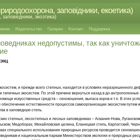
риродоохорона, заповідники, екоетика)
 заповедники, экоэтика)
пании
Издательство
Галереи
Контакт
Поддержка
оведниках недопустимы, так как уничто
ие
КЭКЦ
осистем, и прежде всего степных, находится в условиях неразрешенного де
 типичных экосистем. По этой причине вернуться назад в до-антропогенные
омощи искусственных средств – сенокошения, выпаса коров и т.п. В этих усл
 обеспечение естественности процессов самоорганизации экосистем путем 
ва в заповедную степь.
ских степных, лесостепных и лесных заповедниках – Аскания-Нова, Луганском
ьском, Медоборах, Михайловская целина, Еланецкая степь, Карпатский, Черно
авах специального использования природных ресурсов проводится сенокоше
ведникам и национальным паркам Министерством экологии и природных ресу