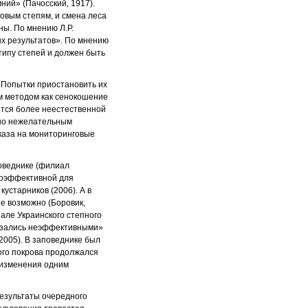
ний» (Пачосский, 1917).
говым степям, и смена леса
ы. По мнению Л.Р.
ых результатов». По мнению
типу степей и должен быть
 «Попытки приостановить их
м методом как сенокошение
ется более неестественной
нно нежелательным
каза на мониторинговые
поведнике (филиал
лоэффективной для
устарников (2006). А в
е возможно (Боровик,
але Украинского степного
казались неэффективными»
2005). В заповеднике был
ого покрова продолжался
е изменения одним
результаты очередного