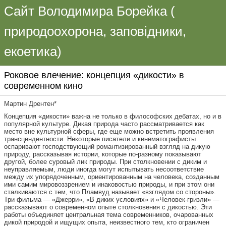
Сайт Володимира Борейка (
природоохорона, заповідники,
екоетика)
Роковое влечение: концепция «дикости» в
современном кино
Мартин Дрентен*
Концепция «дикости» важна не только в философских дебатах, но и в
популярной культуре. Дикая природа часто рассматривается как
место вне культурной сферы, где еще можно встретить проявления
трансцендентности. Некоторые писатели и кинематографисты
оспаривают господствующий романтизированный взгляд на дикую
природу, рассказывая истории, которые по-разному показывают
другой, более суровый лик природы. При столкновении с диким и
неуправляемым, люди иногда могут испытывать несоответствие
между их упорядоченным, ориентированным на человека, созданным
ими самим мировоззрением и инаковостью природы, и при этом они
сталкиваются с тем, что Пламвуд называет «взглядом со стороны».
Три фильма — «Джерри», «В диких условиях» и «Человек-гризли» —
рассказывают о современном опыте столкновения с дикостью. Эти
работы
объединяет центральная тема современников, очарованных
дикой природой и ищущих опыта, неизвестного тем, кто ограничен