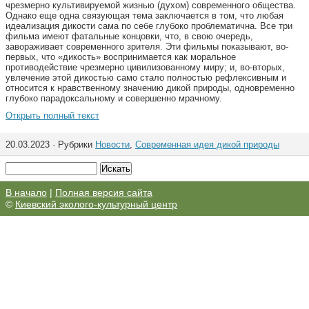
чрезмерно культивируемой жизнью (духом) современного общества.
Однако еще одна связующая тема заключается в том, что любая
идеализация дикости сама по себе глубоко проблематична. Все три
фильма имеют фатальные концовки, что, в свою очередь,
завораживает современного зрителя. Эти фильмы показывают, во-
первых, что «дикость» воспринимается как моральное
противодействие чрезмерно цивилизованному миру; и, во-вторых,
увлечение этой дикостью само стало полностью рефлексивным и
относится к нравственному значению дикой природы, одновременно
глубоко парадоксальному и совершенно мрачному.
Открыть полный текст
20.03.2023 · Рубрики
Новости
,
Современная идея дикой природы
В начало
|
Полная версия сайта
©
Киевский эколого-культурный центр