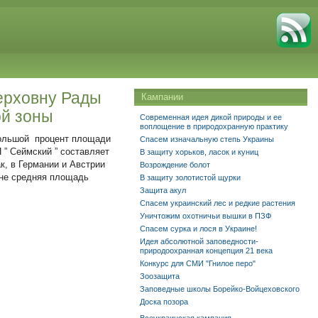
ерховну Рады
Кампании
ой зоны
Современная идея дикой природы и ее
воплощение в природохранную практику
большой процент площади
Спасем изначальную степь Украины
 ” Сеймский ” составляет
В защиту хорьков, ласок и куниц
к, в Германии и Австрии
Возрождение болот
ине средняя площадь
В защиту золотистой щурки
Защита акул
Спасем украинский лес и редкие растения
Уничтожим охотничьи вышки в ПЗФ
Спасем сурка и лося в Украине!
Идея абсолютной заповедности-
природоохранная концепция 21 века
Конкурс для СМИ "Гнилое перо"
Зоозащита
Заповедные школы Борейко-Войцеховского
Доска позора