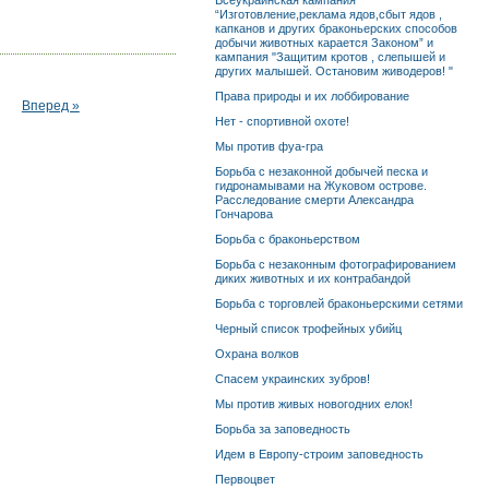
Всеукраинская кампания
“Изготовление,реклама ядов,сбыт ядов ,
капканов и других браконьерских способов
добычи животных карается Законом” и
кампания "Защитим кротов , слепышей и
других малышей. Остановим живодеров! "
Права природы и их лоббирование
Вперед »
Нет - спортивной охоте!
Мы против фуа-гра
Борьба с незаконной добычей песка и
гидронамывами на Жуковом острове.
Расследование смерти Александра
Гончарова
Борьба с браконьерством
Борьба с незаконным фотографированием
диких животных и их контрабандой
Борьба с торговлей браконьерскими сетями
Черный список трофейных убийц
Охрана волков
Спасем украинских зубров!
Мы против живых новогодних елок!
Борьба за заповедность
Идем в Европу-строим заповедность
Первоцвет