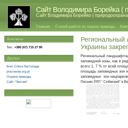
Сайт Володимира Борейка ( п
Сайт Владимира Борейко ( природоохрана,
Главная
О моей работе по охране природы
Кам
Региональный 
Контакты
Украины закре
Тел.:
+380 (67) 715 27 90
Региональный ландшафтный
Друзья
заповедной зоны, как в ря
всего 1, 7 % от всей площ
Блог Олега Листопада
площадь заповедных зон н
pracownia.org.pl
заповедных зон нацпарков 
Охрана природы
Письмо РЛП ” Сеймский” в Ве
Сайт "Экотаж"