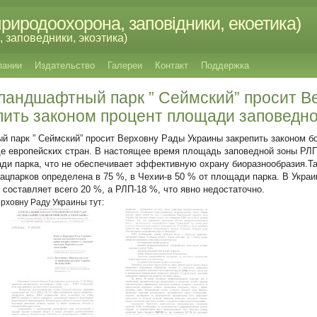
риродоохорона, заповідники, екоетика)
 заповедники, экоэтика)
пании
Издательство
Галереи
Контакт
Поддержка
ландшафтный парк ” Сеймский” просит В
пить законом процент площади заповедн
 парк ” Сеймский” просит Верховну Рады Украины закрепить законом 
де европейских стран. В настоящее время площадь заповедной зоны РЛП
ади парка, что не обеспечивает эффективную охрану биоразнообразия.Та
ацпарков определена в 75 %, в Чехии-в 50 % от площади парка. В Укра
составляет всего 20 %, а РЛП-18 %, что явно недостаточно.
рховну Раду Украины тут: