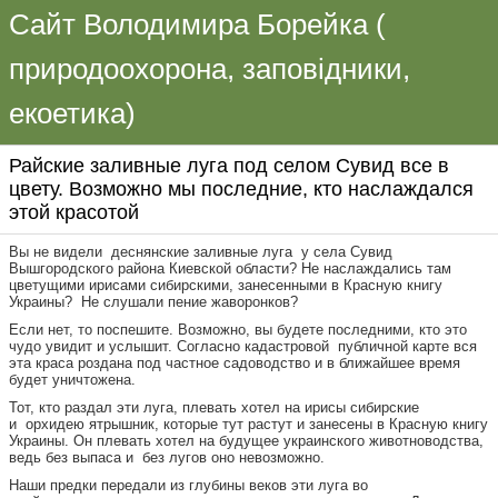
Сайт Володимира Борейка (
природоохорона, заповідники,
екоетика)
Райские заливные луга под селом Сувид все в
цвету. Возможно мы последние, кто наслаждался
этой красотой
Вы не видели деснянские заливные луга у села Сувид
Вышгородского района Киевской области? Не наслаждались там
цветущими ирисами сибирскими, занесенными в Красную книгу
Украины? Не слушали пение жаворонков?
Если нет, то поспешите. Возможно, вы будете последними, кто это
чудо увидит и услышит. Согласно кадастровой публичной карте вся
эта краса роздана под частное садоводство и в ближайшее время
будет уничтожена.
Тот, кто раздал эти луга, плевать хотел на ирисы сибирские
и орхидею ятрышник, которые тут растут и занесены в Красную книгу
Украины. Он плевать хотел на будущее украинского животноводства,
ведь без выпаса и без лугов оно невозможно.
Наши предки передали из глубины веков эти луга во