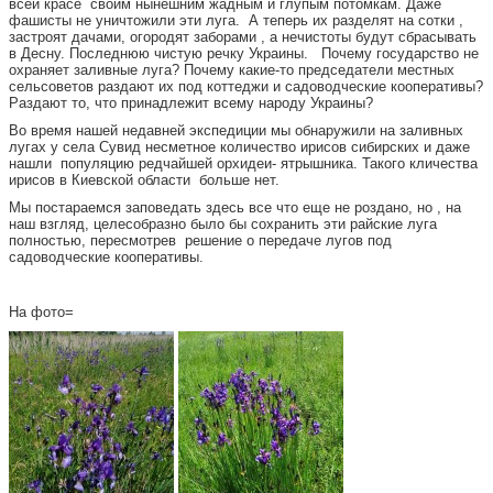
всей красе своим нынешним жадным и глупым потомкам. Даже
фашисты не уничтожили эти луга. А теперь их разделят на сотки ,
застроят дачами, огородят заборами , а нечистоты будут сбрасывать
в Десну. Последнюю чистую речку Украины. Почему государство не
охраняет заливные луга? Почему какие-то председатели местных
сельсоветов раздают их под коттеджи и садоводческие кооперативы?
Раздают то, что принадлежит всему народу Украины?
Во время нашей недавней экспедиции мы обнаружили на заливных
лугах у села Сувид несметное количество ирисов сибирских и даже
нашли популяцию редчайшей орхидеи- ятрышника. Такого кличества
ирисов в Киевской области больше нет.
Мы постараемся заповедать здесь все что еще не роздано, но , на
наш взгляд, целесобразно было бы сохранить эти райские луга
полностью, пересмотрев решение о передаче лугов под
садоводческие кооперативы.
На фото=