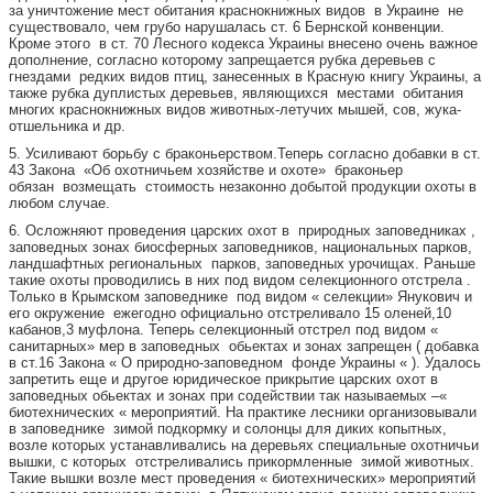
за уничтожение мест обитания краснокнижных видов в Украине не
существовало, чем грубо нарушалась ст. 6 Бернской конвенции.
Кроме этого в ст. 70 Лесного кодекса Украины внесено очень важное
дополнение, согласно которому запрещается рубка деревьев с
гнездами редких видов птиц, занесенных в Красную книгу Украины, а
также рубка дуплистых деревьев, являющихся местами обитания
многих краснокнижных видов животных-летучих мышей, сов, жука-
отшельника и др.
5. Усиливают борьбу с браконьерством.Теперь согласно добавки в ст.
43 Закона «Об охотничьем хозяйстве и охоте» браконьер
обязан возмещать стоимость незаконно добытой продукции охоты в
любом случае.
6. Осложняют проведения царских охот в природных заповедниках ,
заповедных зонах биосферных заповедников, национальных парков,
ландшафтных региональных парков, заповедных урочищах. Раньше
такие охоты проводились в них под видом селекционного отстрела .
Только в Крымском заповеднике под видом « селекции» Янукович и
его окружение ежегодно официально отстреливало 15 оленей,10
кабанов,3 муфлона. Теперь селекционный отстрел под видом «
санитарных» мер в заповедных обьектах и зонах запрещен ( добавка
в ст.16 Закона « О природно-заповедном фонде Украины « ). Удалось
запретить еще и другое юридическое прикрытие царских охот в
заповедных обьектах и зонах при содействии так называемых –«
биотехнических « мероприятий. На практике лесники организовывали
в заповеднике зимой подкормку и солонцы для диких копытных,
возле которых устанавливались на деревьях специальные охотничьи
вышки, с которых отстреливались прикормленные зимой животных.
Такие вышки возле мест проведения « биотехнических» мероприятий