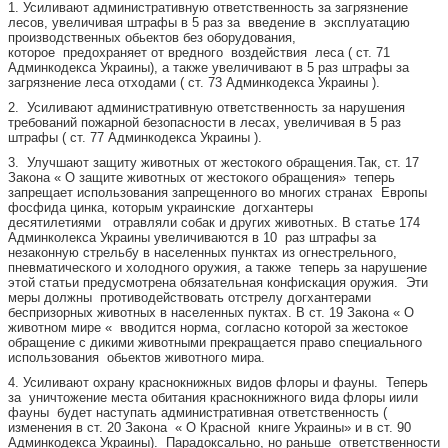
1. Усиливают административную ответственность за загрязнение
лесов, увеличивая штрафы в 5 раз за введение в эксплуатацию
производственных обьектов без оборудования,
которое предохраняет от вредного воздействия леса ( ст. 71
Админкодекса Украины), а также увеличивают в 5 раз штрафы за
загрязнение леса отходами ( ст. 73 Админкодекса Украины ).
2. Усиливают административную ответственность за нарушения
требований пожарной безопасности в лесах, увеличивая в 5 раз
штрафы ( ст. 77 Админкодекса Украины ).
3. Улучшают защиту животных от жестокого обращения.Так, ст. 17
Закона « О защите животных от жестокого обращения» теперь
запрещает использования запрещенного во многих странах Европы
фосфида цинка, которым украинские догхантеры
десятилетиями отравляли собак и других животных. В статье 174
Админколекса Украины увеличиваются в 10 раз штрафы за
незаконную стрельбу в населенных пунктах из огнестрельного,
пневматического и холодного оружия, а также теперь за нарушение
этой статьи предусмотрена обязательная конфискация оружия. Эти
меры должны противодействовать отстрелу догхантерами
беспризорных животных в населенных пуктах. В ст. 19 Закона « О
животном мире « вводится норма, согласно которой за жестокое
обращение с дикими животными прекращается право специального
использования обьектов животного мира.
4. Усиливают охрану краснокнижных видов флоры и фауны. Теперь
за уничтожение места обитания краснокнижного вида флоры иили
фауны будет наступать административная ответственность (
изменения в ст. 20 Закона « О Красной книге Украины» и в ст. 90
Админкодекса Украины). Парадоксально, но раньше ответственности