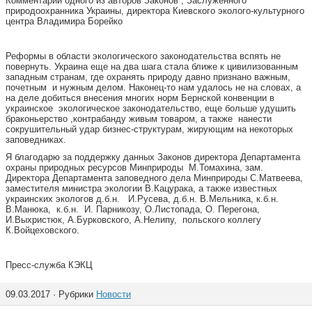
Комментарии одного из авторов Законов , Заслуженного
природоохранника Украины, директора Киевского эколого-культурного
центра Владимира Борейко
Реформы в области экологического законодательства вспять не
повернуть. Украина еще на два шага стала ближе к цивилизованным
западным странам, где охранять природу давно признано важным,
почетным и нужным делом. Наконец-то нам удалось не на словах, а
на деле добиться внесения многих норм Бернской конвенции в
украинское экологическое законодательство, еще больше удушить
браконьерство ,контрабанду живым товаром, а также нанести
сокрушительный удар бизнес-структурам, жирующим на некоторых
заповедниках.
Я благодарю за поддержку данных Законов директора Департамента
охраны природных ресурсов Минприроды М.Томахина, зам.
Директора Департамента заповедного дела Минприроды С.Матвеева,
заместителя министра экологии В.Кацурака, а также известных
украинских экологов д.б.н. И.Русева, д.б.н. В.Мельника, к.б.н.
В.Манюка, к.б.н. И. Парникозу, О.Листопада, О. Перегона,
И.Выхристюк, А.Бурковского, А.Нелипу, польского коллегу
К.Войцеховского.
Пресс-служба КЭКЦ
09.03.2017 · Рубрики
Новости