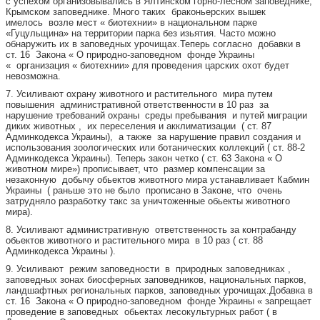
с успехом организовывались в Ялтинском горно-лесном заповеднике,
Крымском заповеднике. Много таких браконьерских вышек
имелось возле мест « биотехнии» в национальном парке
«Гуцульщина» на территории парка без изьятия. Часто можно
обнаружить их в заповедных урочищах.Теперь согласно добавки в
ст. 16 Закона « О природно-заповедном фонде Украины
« организация « биотехнии» для проведения царских охот будет
невозможна.
7. Усиливают охрану животного и растительного мира путем
повышения административной ответственности в 10 раз за
нарушение требований охраны среды пребывания и путей миграции
диких животных , их переселения и акклиматизации ( ст. 87
Админкодекса Украины), а также за нарушение правил создания и
использования зоологических или ботанических коллекций ( ст. 88-2
Админкодекса Украины). Теперь закон четко ( ст. 63 Закона « О
животном мире») прописывает, что размер компенсации за
незаконную добычу обьектов животного мира устанавливает Кабмин
Украины ( раньше это не было прописано в Законе, что очень
затрудняло разработку такс за уничтоженные обьекты животного
мира).
8. Усиливают административную ответственность за контрабанду
обьектов животного и растительного мира в 10 раз ( ст. 88
Админкодекса Украины ).
9. Усиливают режим заповедности в природных заповедниках ,
заповедных зонах биосферных заповедников, национальных парков,
ландшафтных региональных парков, заповедных урочищах.Добавка в
ст. 16 Закона « О природно-заповедном фонде Украины « запрещает
проведение в заповедных обьектах лесокультурных работ ( в