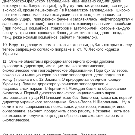
Днепровско-Орельском заповеднике еще недавно садили даже
интродуцента-белую акацию), рубку дуплистых деревьев, все виды
экскурсий, кроме пешеходных ( в Карадагском заповеднике широко
практиковались массовые экскурсии на катерах, чем наносился
большой ущерб прибрежной фауне и загрязнялась нефтепродуктами
заповедная акватория), сенокошение механизированными способами
( при помощи комбайнов, тракторов и автомобилей, которые каждую
весну устраивают кровавую баню диким животным, давя гнезда
птиц, режа ножами комбайнов зайчат и перепелок).
10. Берут под защиту самые старые деревья, рубить которые в лесу
теперь запрещено согласно поправке в ст. 70 Лесного кодекса
Украины.
11. Отныне обьектами природно-заповедного фонда должны
руководить директора, имеющие только экологическое,
биологическое или географическое образование. Пора бухгалтеров,
пожарных и милиционеров во главе заповедного дела подошла к
концу ( правка в ст. 12 Закона « О природно-заповедном фонде
Украины ). Лучшие директора украинских заповедников и
национальных парков Н.Черный и Г.Молодан были по образованию
биологами. Первый директор польского национального парка
Беловежская пуща Й.Пачоский тоже был биологом, также как первый
директор украинского заповедника Конча-Заспа Н.Шарлемань. Ну а
если кто из современных нормальных директоров, имеющих иное
образование, захочет продолжить свою работу, в Украине есть все
возможности получить еще одно образование-экологическое или
биологическое.