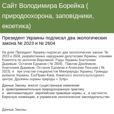
Сайт Володимира Борейка (
природоохорона, заповідники,
екоетика)
Президент Украины подписал два экологических
закона № 2023 и № 2604
На днях Президент Украины подписал два экологических закона №
2023 и 2604, разработанных народными депутатами Украины, членами
Комитета по экологии Верховной Рады Украины Анатолием
Дыривым, Остапом Еднаком ( № 2604) , Павлом Дзюбликом,
Анатолием Дыривым, Остапом Еднаком и Алексеем Ленским ( №
2023), и при участии специалистов Минприроды Украины, Громады
рыбалок Украины, ЕкоПраво-Киев, Киевского эколого-культурного
центра, Дружины охраны природы « Зубр».
Данные Законы вносят существенные изменения
в правоприменительную природоохранную практику
и имплементируют европейские правовые нормы, и , в частности,
Бернскую конвенцию, в украинское экологическое законодательство.
Данные Законы: