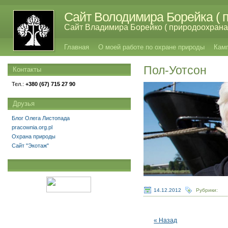
Сайт Володимира Борейка ( п
Сайт Владимира Борейко ( природоохрана,
Главная
О моей работе по охране природы
Кам
Пол-Уотсон
Контакты
Тел.:
+380 (67) 715 27 90
Друзья
Блог Олега Листопада
pracownia.org.pl
Охрана природы
Сайт "Экотаж"
14.12.2012
Рубрики:
« Назад