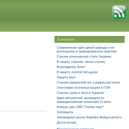
Кампании
Современная идея дикой природы и ее
воплощение в природохранную практику
Спасем изначальную степь Украины
В защиту хорьков, ласок и куниц
Возрождение болот
В защиту золотистой щурки
Защита акул
Спасем украинский лес и редкие растения
Уничтожим охотничьи вышки в ПЗФ
Спасем сурка и лося в Украине!
Идея абсолютной заповедности-
природоохранная концепция 21 века
Конкурс для СМИ "Гнилое перо"
Зоозащита
Заповедные школы Борейко-Войцеховского
Доска позора