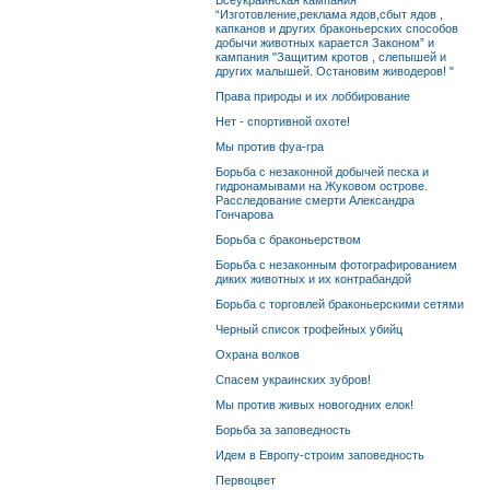
Всеукраинская кампания
“Изготовление,реклама ядов,сбыт ядов ,
капканов и других браконьерских способов
добычи животных карается Законом” и
кампания "Защитим кротов , слепышей и
других малышей. Остановим живодеров! "
Права природы и их лоббирование
Нет - спортивной охоте!
Мы против фуа-гра
Борьба с незаконной добычей песка и
гидронамывами на Жуковом острове.
Расследование смерти Александра
Гончарова
Борьба с браконьерством
Борьба с незаконным фотографированием
диких животных и их контрабандой
Борьба с торговлей браконьерскими сетями
Черный список трофейных убийц
Охрана волков
Спасем украинских зубров!
Мы против живых новогодних елок!
Борьба за заповедность
Идем в Европу-строим заповедность
Первоцвет