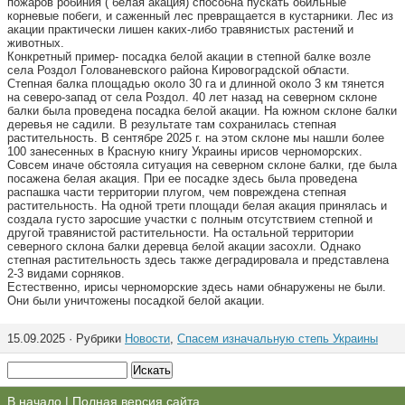
пожаров робиния ( белая акация) способна пускать обильные
корневые побеги, и саженный лес превращается в кустарники. Лес из
акации практически лишен каких-либо травянистых растений и
животных.
Конкретный пример- посадка белой акации в степной балке возле
села Роздол Голованевского района Кировоградской области.
Степная балка площадью около 30 га и длинной около 3 км тянется
на северо-запад от села Роздол. 40 лет назад на северном склоне
балки была проведена посадка белой акации. На южном склоне балки
деревья не садили. В результате там сохранилась степная
растительность. В сентябре 2025 г. на этом склоне мы нашли более
100 занесенных в Красную книгу Украины ирисов черноморских.
Совсем иначе обстояла ситуация на северном склоне балки, где была
посажена белая акация. При ее посадке здесь была проведена
распашка части территории плугом, чем повреждена степная
растительность. На одной трети площади белая акация принялась и
создала густо заросшие участки с полным отсутствием степной и
другой травянистой растительности. На остальной территории
северного склона балки деревца белой акации засохли. Однако
степная растительность здесь также деградировала и представлена
2-3 видами сорняков.
Естественно, ирисы черноморские здесь нами обнаружены не были.
Они были уничтожены посадкой белой акации.
15.09.2025 · Рубрики
Новости
,
Спасем изначальную степь Украины
В начало
|
Полная версия сайта