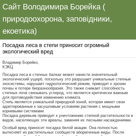
Сайт Володимира Борейка (
природоохорона, заповідники,
екоетика)
Посадка леса в степи приносит огромный
экологический вред
Владимир Борейко,
КЭКЦ
Посадка леса в степных балках может нанести значительный
экологический ущерб, поскольку это разрушает уникальные степные
экосистемы, нарушает гидрологический режим, приводит к эрозии
почвы и потере биоразнообразия. Это также снижает способность
степных почв связывать углерод, что является критически важным
для противодействия изменению климата.
Степь является уникальной природной зоной, которая имеет свои
адаптированные к засушливым условиям растения с мощными
корневыми системами.
Посадка деревьев приводит к уничтожению степной растительности и
видов, населяющих эти ареалы, заменяя их лесными насаждениями.
Особый вред приносит посадка белой акации. Она полностью
вытесняет из растительных сообществ аборигенные виды. После