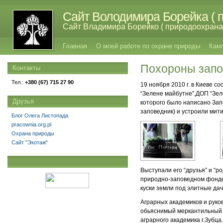
Сайт Володимира Борейка ( п
Сайт Владимира Борейко ( природоохрана,
Главная
О моей работе по охране природы
Кам
Похороны запо
Контакты
Тел.:
+380 (67) 715 27 90
19 ноября 2010 г. в Киеве 
“Зелене майбутне”,ДОП “Зел
Друзья
которого было написано Зап
заповедник) и устроили мит
Блог Олега Листопада
pracownia.org.pl
Охрана природы
Сайт "Экотаж"
Выступали его “друзья” и “р
природно-заповедном фонде”
куски земли под элитные дач
Аграрных академиков и руков
обьяснимый меркантильный и
аграрного академика г.Зубца