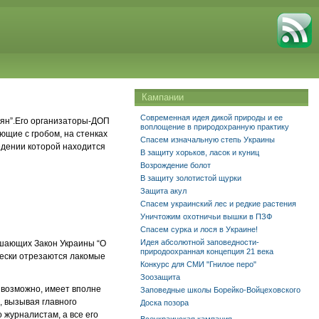
Кампании
Современная идея дикой природы и ее
ьян”.Его организаторы-ДОП
воплощение в природохранную практику
ющие с гробом, на стенках
Спасем изначальную степь Украины
едении которой находится
В защиту хорьков, ласок и куниц
Возрождение болот
В защиту золотистой щурки
Защита акул
Спасем украинский лес и редкие растения
Уничтожим охотничьи вышки в ПЗФ
Спасем сурка и лося в Украине!
Идея абсолютной заповедности-
рушающих Закон Украины “О
природоохранная концепция 21 века
чески отрезаются лакомые
Конкурс для СМИ "Гнилое перо"
Зоозащита
, возможно, имеет вполне
Заповедные школы Борейко-Войцеховского
, вызывая главного
Доска позора
 журналистам, а все его