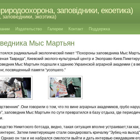
риродоохорона, заповідники, екоетика)
 заповедники, экоэтика)
пании
Издательство
Галереи
Контакт
Поддержка
ведника Мыс Мартьян
состоялся радикальный экологический пикет “Похороны заповедника Мыс Март
еная Таврида”, Киевский эколого-культурный центр и Экоправо-Киев.Пикетиру
оведник Мыс Мартьян подошли к зданию Украинской аграрной академии ( в в
инг, посвященный памяти “усопшего.”
одственник” .Они говорили о том, что по вине аграрных академиков, грубо на
, заповедник Мыс Мартьян по сути превратился в базу отдыха, где периоди
и.
одство Никитского ботсада, видно, такая ситуация вполне устраивает,так как
нтерес. Затем пикетирующие стали скандировать кричалку “Зубец-на выход”
. Однако он так и не набрался смелости выйти и дать интервью ожидавшим его