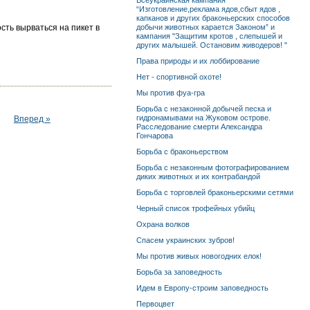
Всеукраинская кампания
“Изготовление,реклама ядов,сбыт ядов ,
капканов и других браконьерских способов
сть вырваться на пикет в
добычи животных карается Законом” и
кампания "Защитим кротов , слепышей и
других малышей. Остановим живодеров! "
Права природы и их лоббирование
Нет - спортивной охоте!
Мы против фуа-гра
Борьба с незаконной добычей песка и
гидронамывами на Жуковом острове.
Вперед »
Расследование смерти Александра
Гончарова
Борьба с браконьерством
Борьба с незаконным фотографированием
диких животных и их контрабандой
Борьба с торговлей браконьерскими сетями
Черный список трофейных убийц
Охрана волков
Спасем украинских зубров!
Мы против живых новогодних елок!
Борьба за заповедность
Идем в Европу-строим заповедность
Первоцвет