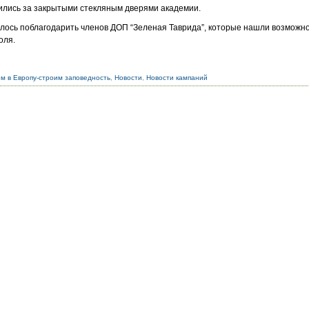
ились за закрытыми стекляным дверями академии.
лось поблагодарить членов ДОП “Зеленая Таврида”, которые нашли возможно
оля.
м в Европу-строим заповедность
,
Новости
,
Новости кампаний