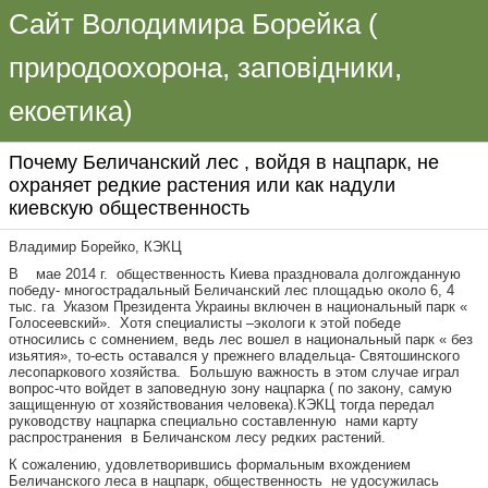
Сайт Володимира Борейка (
природоохорона, заповідники,
екоетика)
Почему Беличанский лес , войдя в нацпарк, не
охраняет редкие растения или как надули
киевскую общественность
Владимир Борейко, КЭКЦ
В мае 2014 г. общественность Киева праздновала долгожданную
победу- многострадальный Беличанский лес площадью около 6, 4
тыс. га Указом Президента Украины включен в национальный парк «
Голосеевский». Хотя специалисты –экологи к этой победе
относились с сомнением, ведь лес вошел в национальный парк « без
изьятия», то-есть оставался у прежнего владельца- Святошинского
лесопаркового хозяйства. Большую важность в этом случае играл
вопрос-что войдет в заповедную зону нацпарка ( по закону, самую
защищенную от хозяйствования человека).КЭКЦ тогда передал
руководству нацпарка специально составленную нами карту
распространения в Беличанском лесу редких растений.
К сожалению, удовлетворившись формальным вхождением
Беличанского леса в нацпарк, общественность не удосужилась