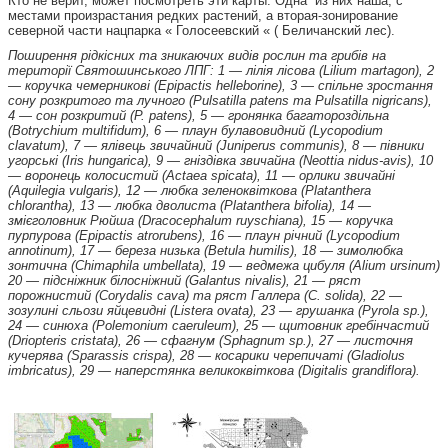
Кто не верит, может посмотреть эти карты. Одна из них наша, с
местами произрастания редких растений, а вторая-зонирование
северной части нацпарка « Голосеевский « ( Беличанский лес).
Поширення рідкісних та зникаючих видів рослин та грибів на
території Святошинського ЛПГ: 1 — лілія лісова (Lilium martagon), 2
— коручка чемерникові (Epipactis helleborine), 3 — спільне зростання
сону розкритого та лучного (Pulsatilla patens та Pulsatilla nigricans),
4 — сон розкритий (P. patens), 5 — гронянка багатороздільна
(Botrychium multifidum), 6 — плаун булавовидний (Lycopodium
clavatum), 7 — ялівець звичайний (Juniperus communis), 8 — півники
угорські (Iris hungarica), 9 — гніздівка звичайна (Neottia nidus-avis), 10
— воронець колосистий (Actaea spicata), 11 — орлики звичайні
(Aquilegia vulgaris), 12 — любка зеленоквіткова (Platanthera
chlorantha), 13 — любка дволиста (Platanthera bifolia), 14 —
змієголовник Рюйша (Dracocephalum ruyschiana), 15 — коручка
пурпурова (Epipactis atrorubens), 16 — плаун річний (Lycopodium
annotinum), 17 — береза низька (Betula humilis), 18 — зимолюбка
зонтична (Chimaphila umbellata), 19 — ведмежа цибуля (Alium ursinum)
20 — підсніжник білосніжний (Galantus nivalis), 21 — ряст
порожнистий (Corydalis cava) та ряст Галлера (C. solida), 22 —
зозулині сльози яйцевидні (Listera ovata), 23 — грушанка (Pyrola sp.),
24 — синюха (Polemonium caeruleum), 25 — щитовник гребінчастий
(Driopteris cristata), 26 — сфагнум (Sphagnum sp.), 27 — листочня
кучерява (Sparassis crispa), 28 — косарики черепичаті (Gladiolus
imbricatus), 29 — наперстянка великоквіткова (Digitalis grandiflora).