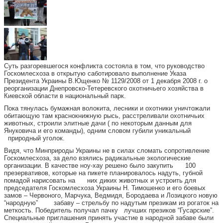
Суть разгоревшегося конфликта состояла в том, что руководство
Госкомлесхоза в открытую саботировало выполнение Указа
Президента Украины В.Ющенко № 1129/2008 от 1 декабря 2008 г. о
реорганизации Днепровско-Тетеревского охотничьего хозяйства в
Киевской области в национальный парк.
Пока тянулась бумажная волокита, лесники и охотники уничтожали
обитающую там краснокнижную рысь, расстреливали охотничьих
животных, строили элитные дачи ( по некоторым данным для
Януковича и его команды), одним словом губили уникальный
природный уголок.
Видя, что Минприроды Украины не в силах сломать сопротивление
Госкомлесхоза, за дело взялись радикальные экологические
организации. В качестве ноу-хау решено было закупить 100
презервативов, которые на пикете планировалось надуть, губной
помадой нарисовать на них диких животных и устроить для
председателя Госкомлесхоза Украины Н. Тимошенко и его боевых
замов – Червоного, Марчука, Ведмидя, Бородаева и Лозицкого новую
“народную” забаву – стрельбу по надутым презикам из рогаток на
меткость. Победитель получал пачку
лучших презиков “Гусарские”.
Специальные приглашения принять участие в народной забаве были