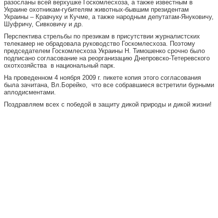
разосланы всей верхушке Госкомлесхоза, а также известным в
Украине охотникам-губителям животных-бывшим президентам
Украины – Кравчуку и Кучме, а также народным депутатам-Януковичу,
Шуфричу, Сивковичу и др.
Перспектива стрельбы по презикам в присутствии журналистских
телекамер не обрадовала руководство Госкомлесхоза. Поэтому
председателем Госкомлесхоза Украины Н. Тимошенко срочно было
подписано согласование на реорганизацию Днепровско-Тетеревского
охотхозяйства в национальный парк.
На проведенном 4 ноября 2009 г. пикете копия этого согласования
была зачитана, Вл.Борейко, что все собравшиеся встретили бурными
аплодисментами.
Поздравляем всех с победой в защиту дикой природы и дикой жизни!