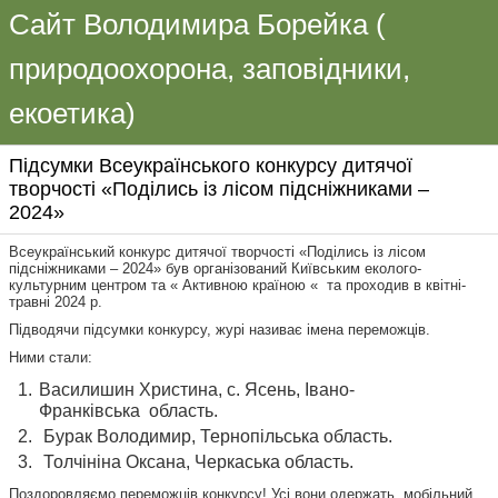
Сайт Володимира Борейка (
природоохорона, заповідники,
екоетика)
Підсумки Всеукраїнського конкурсу дитячої
творчості «Поділись із лісом підсніжниками –
2024»
Всеукраїнський конкурс дитячої творчості «Поділись із лісом
підсніжниками – 202
4
» був організований Київським еколого-
культурним центром та « Активною країною « та проходив в квітні-
травні 202
4
р.
Підводячи підсумки конкурсу, журі називає імена переможців.
Ними стали:
Василишин Христина, с. Ясень, Івано-
Франківська
область.
Бурак Володимир, Тернопільська
область.
Толчініна Оксана, Черкаська
область.
Поздоровляємо переможців конкурсу! Усі вони одержать мобільний