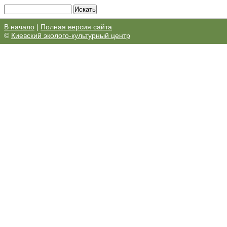
В начало
|
Полная версия сайта
©
Киевский эколого-культурный центр