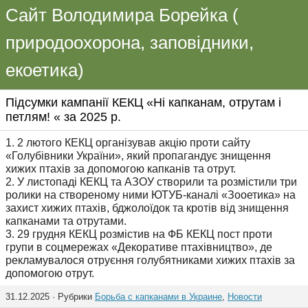
Сайт Володимира Борейка (
природоохорона, заповідники,
екоетика)
Підсумки кампанії КЕКЦ «Ні капканам, отрутам і
петлям! « за 2025 р.
1. 2 лютого КЕКЦ організував акцію проти сайту
«Голубівники України», який пропагандує знищення
хижих птахів за допомогою капканів та отрут.
2. У листопаді КЕКЦ та АЗОУ створили та розмістили три
ролики на створеному ними ЮТУБ-каналі «Зооетика» на
захист хижих птахів, бджолоїдок та кротів від знищення
капканами та отрутами.
3. 29 грудня КЕКЦ розмістив на ФБ КЕКЦ пост проти
групи в соцмережах «Декоративе птахівництво», де
рекламувалося отруєння голубятниками хижих птахів за
допомогою отрут.
31.12.2025 · Рубрики
Борьба с капканами в Украине
,
Новости