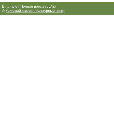
В начало
|
Полная версия сайта
©
Киевский эколого-культурный центр