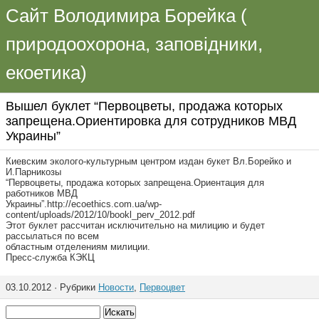
Сайт Володимира Борейка (
природоохорона, заповідники,
екоетика)
Вышел буклет “Первоцветы, продажа которых
запрещена.Ориентировка для сотрудников МВД
Украины”
Киевским эколого-культурным центром издан букет Вл.Борейко и
И.Парникозы
“Первоцветы, продажа которых запрещена.Ориентация для
работников МВД
Украины”.http://ecoethics.com.ua/wp-
content/uploads/2012/10/bookl_perv_2012.pdf
Этот буклет рассчитан исключительно на милицию и будет
рассылаться по всем
областным отделениям милиции.
Пресс-служба КЭКЦ
03.10.2012 · Рубрики
Новости
,
Первоцвет