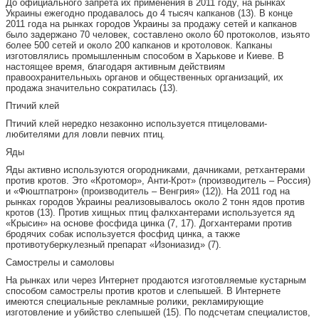
До официального запрета их применения в 2011 году, на рынках
Украины ежегодно продавалось до 4 тысяч капканов (13). В конце
2011 года на рынках городов Украины за продажу сетей и капканов
было задержано 70 человек, составлено около 60 протоколов, изьято
более 500 сетей и около 200 капканов и кротоловок. Капканы
изготовлялись промышленным способом в Харькове и Киеве. В
настоящее время, благодаря активным действиям
правоохранительныхь органов и общественных организаций, их
продажа значительно сократилась (13).
Птичий клей
Птичий клей нередко незаконно используется птицеловами-
любителями для ловли певчих птиц.
Яды
Яды активно используются огородниками, дачниками, ретхантерами
против кротов. Это «Кротомор», Анти-Крот» (производитель – Россия)
и «Фюштпатрон» (производитель – Венгрия» (12)). На 2011 год на
рынках городов Украины реализовывалось около 2 тонн ядов против
кротов (13). Против хищных птиц фалкхантерами используется яд
«Крысин» на основе фосфида цинка (7, 17). Догхантерами против
бродячих собак используется фосфид цинка, а также
противотуберкулезный препарат «Изониазид» (7).
Самострелы и самоловы
На рынках или через Интернет продаются изготовляемые кустарным
способом самострелы против кротов и слепышей. В Интернете
имеются специальные рекламные ролики, рекламирующие
изготовление и убийство слепышей (15). По подсчетам специалистов,