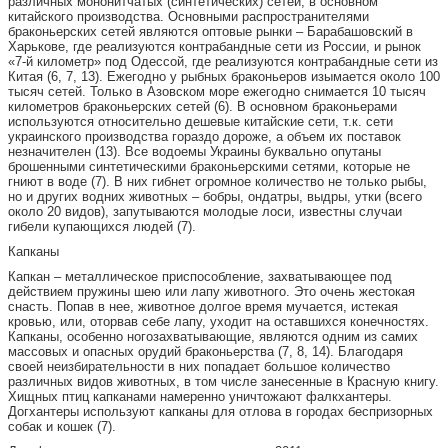
различных мононитчатых (синтетических) сетей, в основном
китайского производства. Основными распространителями
браконьерских сетей являются оптовые рынки – Барабашовский в
Харькове, где реализуются контрабандные сети из России, и рынок
«7-й километр» под Одессой, где реализуются контрабандные сети из
Китая (6, 7, 13). Ежегодно у рыбных браконьеров изымается около 100
тысяч сетей. Только в Азовском море ежегодно снимается 10 тысяч
километров браконьерских сетей (6). В основном браконьерами
используются относительно дешевые китайские сети, т.к. сети
украинского производства гораздо дороже, а объем их поставок
незначителен (13). Все водоемы Украины буквально опутаны
брошенными синтетическими браконьерскими сетями, которые не
гниют в воде (7). В них гибнет огромное количество не только рыбы,
но и других водних животных – бобры, ондатры, выдры, утки (всего
около 20 видов), запутываются молодые лоси, известны случаи
гибели купающихся людей (7).
Капканы
Капкан – металлическое приспособление, захватывающее под
действием пружины шею или лапу животного. Это очень жестокая
снасть. Попав в нее, животное долгое время мучается, истекая
кровью, или, оторвав себе лапу, уходит на оставшихся конечностях.
Капканы, особенно ногозахватывающие, являются одним из самих
массовых и опасных орудий браконьерства (7, 8, 14). Благодаря
своей неизбирательности в них попадает большое количество
различных видов животных, в том числе занесенные в Красную книгу.
Хищных птиц капканами намеренно уничтожают фалкхантеры.
Догхантеры используют капканы для отлова в городах беспризорных
собак и кошек (7).