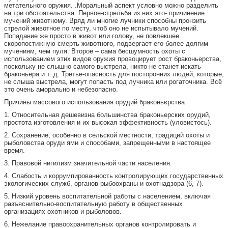
метательного оружия. .Моральный аспект условно можно разделить
на три обстоятельства. Первое-стрельба из них это- причинение
мучений животному. Вряд ли многие лучники способны пронзить
стрелой животное по месту, чтоб оно не испытывало мучений.
Попадание же просто в живот или голову, не повлекшее
скоропостижную смерть животного, подвергает его более долгим
мучениям, чем пуля. Второе – сама бесшумность охоты с
использованием этих видов оружия провоцирует рост браконьерства,
поскольку не слышно самого выстрела, никто не станет искать
браконьера и т. д. Третье-опасность для посторонних людей, которые,
не слыша выстрела, могут попасть под лучника или рогаточника. Всё
это очень аморально и небезопасно.
Причины массового использования орудий браконьєрства
1. Относительная дешевизна большинства браконьерских орудий,
простота изготовления и их высокая эффективность (уловистось).
2. Сохранение, особенно в сельской местности, традиций охоты и
рыболовства оруди ями и способами, запрещенными в настоящее
время.
3. Правовой нигилизм значительной части населения.
4. Слабость и коррумпированность контролирующих государственных
экологических служб, органов рыбоохраны и охотнадзора (6, 7).
5. Низкий уровень воспитательной работы с населением, включая
разъяснительно-воспитательную работу в общественных
организациях охотников и рыболовов.
6. Нежелание правоохранительных органов контролировать и