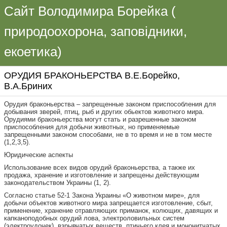
Сайт Володимира Борейка (
природоохорона, заповідники,
екоетика)
ОРУДИЯ БРАКОНЬЕРСТВА В.Е.Борейко,
В.А.Бриних
Орудия браконьерства – запрещенные законом приспособления для
добывания зверей, птиц, рыб и других обьектов животного мира.
Орудиями браконьерства могут стать и разрешенные законом
приспособления для добычи животных, но применяемые
запрещенными законом способами, не в то время и не в том месте
(1,2,3,5).
Юридические аспекты
Использование всех видов орудий браконьерства, а также их
продажа, хранение и изготовление и запрещены действующим
законодательством Украины (1, 2).
Согласно статье 52-1 Закона Украины «О животном мире», для
добычи объектов животного мира запрещается изготовление, сбыт,
применение, хранение отравляющих приманок, колющих, давящих и
капканоподобных орудий лова, электроловильных систем
(электроудочек), взрывчатых веществ, птичьего клея и мононитчатых