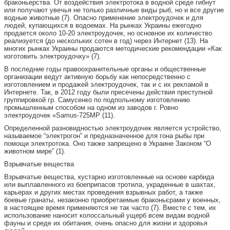
браконьерства. От воздействия электротока в водной среде гибнут
или получают увечья не только различные виды рыб, но и все другие
водные животные (7). Опасно применение электроудочек и для
людей, купающихся в водоемах. На рынках Украины ежегодно
продается около 10-20 электроудочек, но основное их количество
реализуется (до нескольких сотен в год) через Интернет (13). На
многих рынках Украины продаются методические рекомендации «Как
изготовить электроудочку» (7).
В последние годы правоохранительные органы и общественные
организации ведут активную борьбу как непосредственно с
изготовлением и продажей электроудочек, так и с их рекламой в
Интернете. Так, в 2012 году были пресечены действия преступной
группировкой гр. Самусенко по подпольному изготовлению
промышленным способом на одном из заводов г. Ровно
электроудочек «Samus-725MP (11).
Определенной разновидностью электроудочек является устройство,
называемое “электрогон” и предназначенное для гона рыбы при
помощи электротока. Оно также запрещено в Украине Законом “О
животном мире” (1).
Взрывчатые вещества
Взрывчатые вещества, кустарно изготовленные на основе карбида
или выплавленного из боеприпасов тротила, украденные в шахтах,
карьерах и других местах проведения взрывных работ, а также
боевые гранаты, незаконно приобретаемые браконьєрами у военных,
в настоящее время применяются не так часто (7). Вместе с тем, их
использование наносит колоссальный ущерб всем видам водной
фауны и среде их обитания, очень опасно для жизни и здоровья