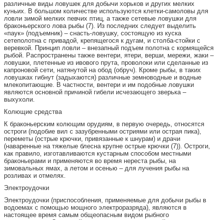
различные виды ловушек для добычи хорьков и других мелких
куньих. В большом количестве используются клетки-самоловы для
ловли зимой мелких певчих птиц, а также сетевые ловушки для
браконьерского лова рыбы (7). Из последних следует выделить
«паук» (подъемник) – снасть-ловушку, состоящую из куска
сетеполотна с привадой, крепящегося к дугам, и столба-стойки с
веревкой. Принцип ловли – внезапный подъем полотна с кормящейся
рыбой. Распространены также вентери, ятери, верши, мережи, жаки –
ловушки, плетенные из ивового прута, проволоки или сделанные из
капроновой сети, натянутой на обод (обруч). Кроме рыбы, в таких
ловушках гибнут (задыхаются) различные земноводные и водные
млекопитающие. В частности, вентери и им подобные ловушки
являются основной причиной гибели исчезающего зверька –
выхухоли.
Колющие средства
К браконьерским колющим орудиям, в первую очередь, относятся
остроги (подобие вил с зазубренными остриями или острая пика),
переметы (острые крючки, привязанные к шнурам) и драчи
(наваренные на тяжелые блесна крупне острые крючки (7)). Остроги,
как правило, изготавливаются кустарным способом местными
браконьерами и применяются во время нереста рыбы, на
зимовальных ямах, а летом и осенью – для лучения рыбы на
розливах и отмелях.
Электроудочки
Электроудочки (приспособления, применяемые для добычи рыбы в
водоемах с помощью мощного электроразряда), являются в
настоящее время самым общеопасным видом рыбного