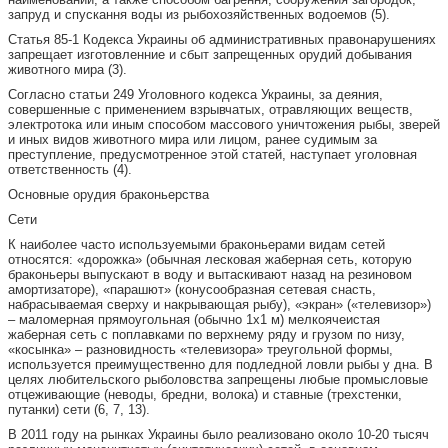
запруд и спускання воды из рыбохозяйственных водоемов (5).
Статья 85-1 Кодекса Украины об административных правонарушениях
запрещает изготовленние и сбыт запрещенных орудий добывания
животного мира (3).
Согласно статьи 249 Уголовного кодекса Украины, за деяния,
совершенные с применением взрывчатых, отравляющих веществ,
электротока или иным способом массового уничтожения рыбы, зверей
и иных видов животного мира или лицом, ранее судимым за
преступление, предусмотренное этой статей, наступает уголовная
ответственность (4).
Основные орудия браконьерства
Сети
К наиболее часто используемыми браконьерами видам сетей
относятся: «дорожка» (обычная лесковая жаберная сеть, которую
браконьеры выпускают в воду и вытаскивают назад на резиновом
амортизаторе), «парашют» (конусообразная сетевая снасть,
набрасываемая сверху и накрывающая рыбу), «экран» («телевизор»)
– маломерная прямоугольная (обычно 1х1 м) мелкоячеистая
жаберная сеть с поплавками по верхнему ряду и грузом по низу,
«косынка» – разновидность «телевизора» треугольной формы,
используется преимущественно для подледной ловли рыбы у дна. В
целях любительского рыболовства запрещены любые промысловые
отцеживающие (неводы, бредни, волока) и ставные (трехстенки,
путанки) сети (6, 7, 13).
В 2011 году на рынках Украины было реализовано около 10-20 тысяч