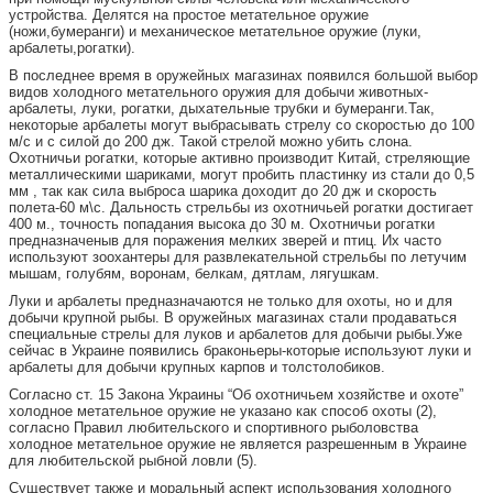
устройства. Делятся на простое метательное оружие
(ножи,бумеранги) и механическое метательное оружие (луки,
арбалеты,рогатки).
В последнее время в оружейных магазинах появился большой выбор
видов холодного метательного оружия для добычи животных-
арбалеты, луки, рогатки, дыхательные трубки и бумеранги.Так,
некоторые арбалеты могут выбрасывать стрелу со скоростью до 100
м/с и с силой до 200 дж. Такой стрелой можно убить слона.
Охотничьи рогатки, которые активно производит Китай, стреляющие
металлическими шариками, могут пробить пластинку из стали до 0,5
мм , так как сила выброса шарика доходит до 20 дж и скорость
полета-60 м\с. Дальность стрельбы из охотничьей рогатки достигает
400 м., точность попадания высока до 30 м. Охотничьи рогатки
предназначеныв для поражения мелких зверей и птиц. Их часто
используют зоохантеры для развлекательной стрельбы по летучим
мышам, голубям, воронам, белкам, дятлам, лягушкам.
Луки и арбалеты предназначаются не только для охоты, но и для
добычи крупной рыбы. В оружейных магазинах стали продаваться
специальные стрелы для луков и арбалетов для добычи рыбы.Уже
сейчас в Украине появились браконьеры-которые используют луки и
арбалеты для добычи крупных карпов и толстолобиков.
Согласно ст. 15 Закона Украины “Об охотничьем хозяйстве и охоте”
холодное метательное оружие не указано как способ охоты (2),
согласно Правил любительского и спортивного рыболовства
холодное метательное оружие не является разрешенным в Украине
для любительской рыбной ловли (5).
Существует также и моральный аспект использования холодного