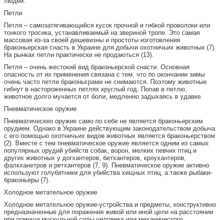
людей.
Петли
Петля – самозатягивающийся кусок прочной и гибкой проволоки или
тонкого тросика, устанавливаемый на звериной тропе. Это самая
массовая из-за своей дешевизны и простоты изготовления
браконьерская снасть в Украине для добычи охотничьих животных (7).
На рынках петли практически не продаються (13).
Петля – очень жестокий вид браконьерской снасти. Основная
опасность от их применения связана с тем, что по окончании зимы
очень часто петли браконьєрами не снимаются. Поэтому животные
гибнут в настороженных петлях круглый год. Попав в петлю,
животное долго мучается от боли, медленно задыхаясь в удавке.
Пневматическое оружие
Пневматическео оружие само по себе не является браконьерским
орудием. Однако в Украине действующим законодательством добыча
с его помощью охотничьих видов животных является браконьерством
(2). Вместе с тем пневматическое оружие является одним из самых
популярных орудий убийств собак, ворон, мелких певчих птиц и
других животных у догхантеров, бетхантеров, кроухантеров,
фалкханетров и ретхантеров (7, 9). Пневматическое оружие активно
используют голубятники для убийства хищных птиц, а также рыбаки-
браконьеры (7).
Холодное метательное оружие
Холодное метательное оружие-устройства и предметы, конструктивно
предназначенные для поражения живой или иной цели на расстоянии
при помощи мускульной силы человека или механического