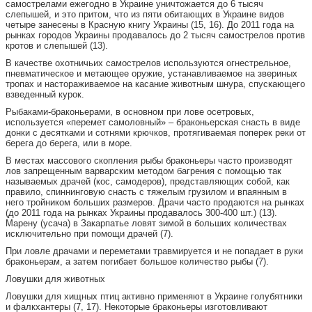
самострелами ежегодно в Украине уничтожается до 6 тысяч
слепышей, и это притом, что из пяти обитающих в Украине видов
четыре занесены в Красную книгу Украины (15, 16). До 2011 года на
рынках городов Украины продавалось до 2 тысяч самострелов против
кротов и слепышей (13).
В качестве охотничьих самострелов используются огнестрельное,
пневматическое и метающее оружие, устанавливаемое на звериных
тропах и настораживаемое на касание животным шнура, спускающего
взведенный курок.
Рыбаками-браконьерами, в основном при лове осетровых,
используется «перемет самоловный» – браконьерская снасть в виде
донки с десятками и сотнями крючков, протягиваемая поперек реки от
берега до берега, или в море.
В местах массового скопления рыбы браконьеры часто производят
лов запрещенным варварским методом багрения с помощью так
называемых драчей (кос, самодеров), представляющих собой, как
правило, спиннинговую снасть с тяжелым грузилом и впаянным в
него тройником больших размеров. Драчи часто продаются на рынках
(до 2011 года на рынках Украины продавалось 300-400 шт.) (13).
Марену (усача) в Закарпатье ловят зимой в больших количествах
исключительно при помощи драчей (7).
При ловле драчами и переметами травмируется и не попадает в руки
браконьерам, а затем погибает большое количество рыбы (7).
Ловушки для животных
Ловушки для хищных птиц активно применяют в Украине голубятники
и фалкхантеры (7, 17). Некоторые браконьеры изготовливают