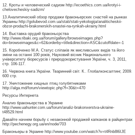
12. Кроты и человеческий садизм http://ecoethics.com.ua/krotyi-i-
chelovecheskiy-sadizm/
13.Аналитический обзор продажи браконьерских снастей на рынках
Украины http://golubevod.com.ua/stati/stati-yekologija/analiticheskii-
obzor-prodazhi-brakonerskih-snastei-na-rynkah-ukrainy.html
14. Выставка орудий браконьєрства
http://www.ribaki.org.ua/forum/gallery/browseimages.php?
do=browseimages&c=62&orderby=title&direction=ASC&cutoffdate=-1
15. Коробченко М.А. Статус сліпаків як мисливських видів та його
зміни на останні 100 років, Науковий вісник Национального
університету біоресурсів і природокористування України, ч. 3, 2011,
стр. 106-117.
16. Червона книга України. Тваринний світ. К.. Глобалконсалтинг, 2009.
600 стр.
17. Уничтожение хищных птиц голубятниками
http://alga.md/forum/viewtopic.php?f=30&t=470
Ресурсы Интернета
Анализ браконьерства в Украине
http://www.uahunter.com.ua/forum/analiz-brakonxerstva-ukraine-
t48529.html
Давайте начнем борьбу с незаконной продажей капканов в райцентрах
http://pechenegy.org.ua/en/node/703
Браконьеры в Украине http://www.youtube.com/watch?v=t4Rnb8l6IJE