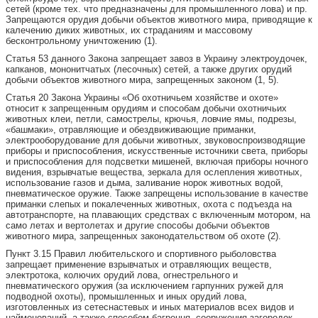
сетей (кроме тех. что предназначены для промышленного лова) и пр.
Запрещаются орудия добычи объектов животного мира, приводящие к
калечению диких животных, их страданиям и массовому
бесконтрольному уничтожению (1).
Статья 53 данного Закона запрещает завоз в Украину электроудочек,
капканов, мононитчатых (лесочных) сетей, а также других орудий
добычи объектов животного мира, запрещенных законом (1, 5).
Статья 20 Закона Украины «Об охотничьем хозяйстве и охоте»
относит к запрещенным орудиям и способам добычи охотничьих
животных клеи, петли, самострелы, крючья, ловчие ямы, подрезы,
«башмаки», отравляющие и обездвиживающие приманки,
электрооборудование для добычи животных, звуковоспроизводящие
приборы и приспособления, искусственные источники света, приборы
и приспособления для подсветки мишеней, включая приборы ночного
видения, взрывчатые вещества, зеркала для ослепления животных,
использование газов и дыма, заливание норок животных водой,
пневматическое оружие. Также запрещены использование в качестве
приманки слепых и покалеченных животных, охота с подъезда на
автотранспорте, на плавающих средствах с включенным мотором, на
само летах и вертолетах и другие способы добычи объектов
животного мира, запрещенных законодательством об охоте (2).
Пункт 3.15 Правил любительского и спортивного рыболовства
запрещает применение взрывчатых и отравляющих веществ,
электротока, колючих орудий лова, огнестрельного и
пневматического оружия (за исключением гарпунних ружей для
подводной охоты), промышленных и иных орудий лова,
изготовленных из сетеснастевых и иных материалов всех видов и
найменований, а также способом багрення, сооружения загородок,