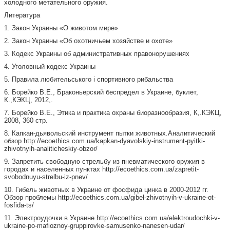
холодного метательного оружия.
Литература
1. Закон Украины «О животом мире»
2. Закон Украины «Об охотничьем хозяйстве и охоте»
3. Кодекс Украины об административных правонорушениях
4. Уголовный кодекс Украины
5. Правила любительського і спортивного рибальства
6. Борейко В.Е., Браконьерский беспредел в Украине, буклет,
К.,КЭКЦ, 2012,.
7. Борейко В.Е., Этика и практика охраны биоразнообразия, К,.КЭКЦ,
2008, 360 стр.
8. Капкан-дьявольский инструмент пытки животных.Аналитический
обзор http://ecoethics.com.ua/kapkan-dyavolskiy-instrument-pyitki-
zhivotnyih-analiticheskiy-obzor/
9. Запретить свободную стрельбу из пневматического оружия в
городах и населенных пунктах http://ecoethics.com.ua/zapretit-
svobodnuyu-strelbu-iz-pnev/
10. Гибель животных в Украине от фосфида цинка в 2000-2012 гг.
Обзор проблемы http://ecoethics.com.ua/gibel-zhivotnyih-v-ukraine-ot-
fosfida-ts/
11. Электроудочки в Украине http://ecoethics.com.ua/elektroudochki-v-
ukraine-po-mafioznoy-gruppirovke-samusenko-nanesen-udar/