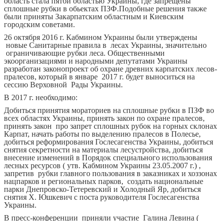
область стала пятой областью Украины, где запрещены
сплошные рубки в обьектах ПЗФ.
Подобные решения также
были приняты Закарпатским областным и Киевским
городским советами.
26 октября 2016 г. Кабмином Украины были утверждены
новые Санитарные правила в лесах Украины, значительно
ограничивающие рубки леса. Общественными
экоорганизациями и народными депутатами Украины
разработан законопроект об охране древних карпатских лесов-
пралесов, который в январе 2017 г. будет выноситься на
сессию Верховной Рады Украины.
В 2017 г. необходимо:
Добиться принятия мораториев на сплошные рубки в ПЗФ во
всех областях Украины, принять закон по охране пралесов,
принять закон про запрет сплошных рубок на горных склонах
Карпат, начать работы по выделению пралесов в Полесье,
добиться реформирования Гослесагенства Украины, добиться
снятия секретности на материалы лесустройства, добиться
внесение изменений в Порядок специального использования
лесных ресурсов ( утв. Кабмином Украины 23.05.2007 г.) ,
запретив рубки главного пользования в заказниках и хоззонах
нацпарков и региональных парков, создать национальные
парки Днепровско-Тетеревский и Холодный Яр, добиться
снятия Х. Юшкевич с поста руководителя Гослесагенства
Украины.
В
пресс-конференции приняли участие Галина Левина (