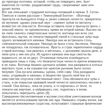
до прихода охотника, который, чтобы не повредить мех, бьет
животное по голове, раздавливает грудь, сворачивает шею или
душит волка.
Вот как описывает страдания волчицы попавшей в капкан Э. Сетон-
Томпсон в своем рассказе « Темногривый Билли» : «Волчица
прыгнула на бьющуюся птицу и, резко сомкнув челюсти, прекратила
ее мучения, однако ужасный звук – скрежет зубов по металлу –
возвестил об опасности. Волчица оставила луня и прыгнула прочь с
опасной земли, но приземлилась прямо во второй капкан. Высоко на
ее лапе сжались смертоносные челюсти; волчица изо всех сил
бросилась наутек, но попала передней лапой в стальные зубы еще
одного затаившегося капкана. Никогда она не встречала столь
соблазнительной ловушки. Никогда не была столь беспечна. Никогда
не попадалась так основательно. Ярость и страх переполнили сердце
старой волчицы, она рвалась и металась, с рычанием грызла цепи, и
пена шла у нее изо рта. Из одного капкана она еще смогла бы
вырваться, но не из двух. Отчаянные попытки освободиться
приводили лишь к тому, что безжалостные челюсти крепче впивались
в ее лапы. Волчица бешено щелкала зубами; она разорвала в клочья
мертвого луня, и ее отрывистое хриплое рычание было полно
безумия. Она кусала капканы, щенка, себя саму. Она разодрала
лапы, угодившие в капканы, в бешенстве грызла свой бок и в
неистовстве откусила собственный хвост. Она обломала все зубы о
сталь, и ее покрытые кровавой пеной челюсти заполнились песком и
глиной. Она билась, пока не упала, и то корчилась от боли, то
лежала как мертвая, а набравшись сил, поднялась и вновь
попыталась перегрызть цепи».(9).
Совершенно бесчеловечным и жутким способом уничтожения волков
является использование против них яда. Наевшись отравы волки, как
высокоорганизованные существа, испытывают страшные физические