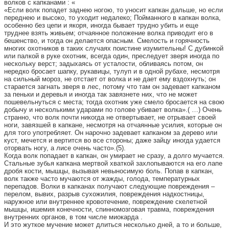
волков с капканами : «
«Если волк попадет заднею ногою, то уносит капкан дальше, но если
переднею и высоко, то уходит недалеко; Пойманного в капкан волка,
особенно без цепи и якоря, иногда бывает трудно убить и еще
труднее взять живьем; отчаянное положение волка приводит его в
бешенство, и тогда он делается опасным. Смелость и горячность
многих охотников в таких случаях поистине изумительны! С дубинкой
или палкой в руке охотник, всегда один, преследует зверя иногда по
нескольку верст; задыхаясь от усталости, обливаясь потом, он
нередко бросает шапку, рукавицы, тулуп и в одной рубахе, несмотря
на сильный мороз, не отстает от волка и не дает ему вздохнуть; он
старается загнать зверя в лес, потому что там он задевает капканом
за пеньки и деревья и иногда так завязнете них, что не может
пошевельнуться с места; тогда охотник уже смело бросается на свою
добычу и несколькими ударами по голове убивает волка».( …) Очень
странно, что волк почти никогда не отвертывает, не отрывает своей
ноги, завязшей в капкане, несмотря на отчаянные усилия, которые он
для того употребляет. Он нарочно задевает капканом за дерево или
куст, мечется и вертится во все стороны; даже зайцу иногда удается
оторвать ногу, а лисе очень часто».(5).
Когда волк попадает в капкан, он умирает не сразу, а долго мучается.
Стальные зубья капкана мертвой хваткой захлопываются на его лапе
дробя кости, мышцы, вызывая невыносимую боль. Попав в капкан,
волк также часто мучаются от жажды, голода, температурных
перепадов. Волки в капканах получают следующие повреждения –
перелом, вывих, разрыв сухожилия, повреждения надкостницы,
наружное или внутреннее кровотечение, повреждение скелетной
мышцы, ишемия конечности, спинномозговая травма, повреждения
внутренних органов, в том числе миокарда .
И это жуткое мучение может длиться несколько дней, а то и больше,