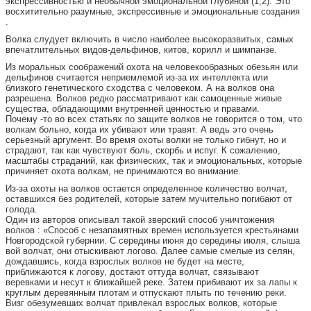
экспрессивностью и необычной эмоциональной глубиной (1,2). Это
восхитительно разумные, экспрессивные и эмоциональные создания
.
Волка слудует включить в число наиболее высокоразвитых, самых
впечатлительных видов-дельфинов, китов, корилл и шимпанзе.
Из моральных соображений охота на человекообразных обезьян или
дельфинов считается неприемлемой из-за их интеллекта или
близкого генетического сходства с человеком. А на волков она
разрешена. Волков редко рассматривают как самоценные живые
существа, обладающими внутренней ценностью и правами.
Почему -то во всех статьях по защите волков не говорится о том, что
волкам больно, когда их убивают или травят. А ведь это очень
серьезный аргумент. Во время охоты волки не только гибнут, но и
страдают, так как чувствуют боль, скорбь и испуг. К сожалению,
масштабы страданий, как физических, так и эмоциональных, которые
причиняет охота волкам, не принимаются во внимание.
Из-за охоты на волков остается определенное количество волчат,
оставшихся без родителей, которые затем мучительно погибают от
голода.
Один из авторов описывал такой зверский способ уничтожения
волков : «Способ с незапамятных времен используется крестьянами
Новгородской губернии. С середины июня до середины июля, слыша
вой волчат, они отыскивают логово. Далее самые смелые из селян,
дождавшись, когда взрослых волков не будет на месте,
приближаются к логову, достают оттуда волчат, связывают
веревками и несут к ближайшей реке. Затем прибивают их за лапы к
круглым деревянным плотам и отпускают плыть по течению реки.
Визг обезумевших волчат привлекал взрослых волков, которые