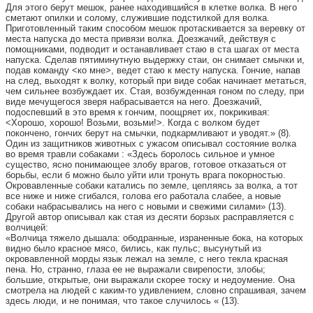
Для этого берут мешок, ранее находившийся в клетке волка. В него
сметают опилки и солому, служившие подстилкой для волка.
Приготовленный таким способом мешок протаскивается за веревку от
места напуска до места привязи волка. Доезжачий, действуя с
помощниками, подводит и останавливает стаю в ста шагах от места
напуска. Сделав пятиминутную выдержку стаи, он снимает смычки и,
подав команду <ко мне>, ведет стаю к месту напуска. Гончие, напав
на след, выходят к волку, который при виде собак начинает метаться,
чем сильнее возбуждает их. Стая, возбужденная гоном по следу, при
виде мечущегося зверя набрасывается на него. Доезжачий,
подоспевший в это время к гончим, поощряет их, покрикивая:
<Хорошо, хорошо! Возьми, возьми!>. Когда с волком будет
покончено, гончих берут на смычки, подкармливают и уводят.» (8).
Один из защитников животных с ужасом описывал состояние волка
во время травли собаками : «Здесь боролось сильное и умное
существо, ясно понимающее злобу врагов, готовое отказаться от
борьбы, если б можно было уйти или тронуть врага покорностью.
Окровавленные собаки катались по земле, цепляясь за волка, а тот
все ниже и ниже сгибался, голова его работала слабее, а новые
собаки набрасывались на него с новыми и свежими силами» (13).
Другой автор описывал как стая из десяти борзых расправляется с
волчицей:
«Волчица тяжело дышала: ободранные, израненные бока, на которых
видно было красное мясо, бились, как пульс; высунутый из
окровавленной морды язык лежал на земле, с него текла красная
пена. Но, странно, глаза ее не выражали свирепости, злобы;
большие, открытые, они выражали скорее тоску и недоумение. Она
смотрела на людей с каким-то удивлением, словно спрашивая, зачем
здесь люди, и не понимая, что такое случилось « (13).