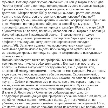
мучения. Вот еще одно жуткое описание: -”В конце марта 1958 г. два
“ловчих куска” взяла волчица, приходившая вместе с волком-самцом.
Причем кусков было только два и на долю волка ничего не
досталось.Метров через 500 у волчицы началась рвота,она стала
хватать снег, бросаться в стороны и, продя неровной (“пьяной”)
рысцой еще 1,5 км , начала кровить и наконец абортировала прямо на
снег. Мертвая волчица была найдена на второй день утром… При
помощи фторацетата бария за период с декабря 1957 г. по март 1959
г. уничтожено 12 волков, причем у отравленной 22 марта с.г. волчицы
было обнаружено 7 зародышей волчат. В заключении следует
сказать, что умелое применение фторацетата бария дает хороший
эффект в том случае, когда охотник хорошо знает повадки
зверя…”(6). За этими сухими, неэмоциональными строчками
охотника-садиста можно видеть погибающую от жуткой боли и
истекающую кровью волчицу, которая « абортировала выкидышами
прямо в снег».
Волков используют также на притравочных станциях, где на них
тренируют охотничьих собак для охоты . Вот как там поступают с
волком : « Волка выпускают соструненного, т.е. с деревяшкой,
вложенной между челюстями, чтобы он не мог кусаться. Но и в таком
виде волк не скоро позволяет себя растерзать. Окровавленный, с
перекушенным горлом и ободранными боками, он отчаянно мчится по
кругу … Собаки впиваются ему в горло, треплют, терзают, рвут на
куски, валят на землю и окончательно загрызают. Лужи крови на
земле служат свидетельством торжества победителей» (7).
В книге В. Леонтьева <Охотничье собаководство> даются
следующие рекомендации для притравки собак на волка : <В лесу, на
одной из чистых полян, помещают волка. Для того чтобы он не
убежал, на него надевают ошейник и прикрепляют цепь длиной 1,5 м.
От места напуска к волку прокладывают искусственный волчий след.