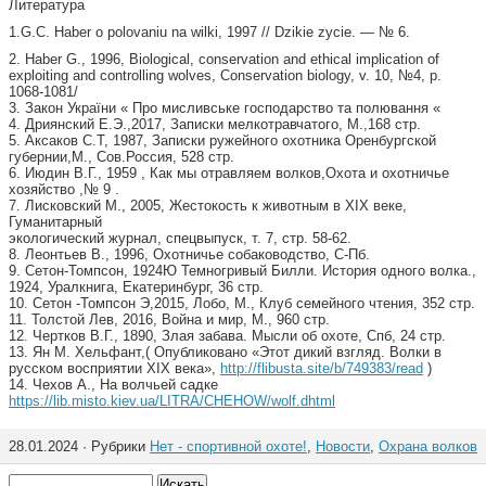
Литература
1.G.C. Haber o polovaniu na wilki, 1997 // Dzikie zycie. — № 6.
2. Haber G., 1996, Biological, conservation and ethical implication of
exploiting and controlling wolves, Conservation biology, v. 10, №4, p.
1068-1081/
3. Закон України « Про мисливське господарство та полювання «
4. Дриянский Е.Э.,2017, Записки мелкотравчатого, М.,168 стр.
5. Аксаков С.Т, 1987, Записки ружейного охотника Оренбургской
губернии,М., Сов.Россия, 528 стр.
6. Июдин В.Г., 1959 , Как мы отравляем волков,Охота и охотничье
хозяйство ,№ 9 .
7. Лисковский М., 2005, Жестокость к животным в XIX веке,
Гуманитарный
экологический журнал, спецвыпуск, т. 7, стр. 58-62.
8. Леонтьев В., 1996, Охотничье собаководство, С-Пб.
9. Сетон-Томпсон, 1924Ю Темногривый Билли. История одного волка.,
1924, Уралкнига, Екатеринбург, 36 стр.
10. Сетон -Томпсон Э,2015, Лобо, М., Клуб семейного чтения, 352 стр.
11. Толстой Лев, 2016, Война и мир, М., 960 стр.
12. Чертков В.Г., 1890, Злая забава. Мысли об охоте, Спб, 24 стр.
13. Ян М. Хельфант,( Опубликовано «Этот дикий взгляд. Волки в
русском восприятии XIX века»,
http://flibusta.site/b/749383/read
)
14. Чехов А., На волчьей садке
https://lib.misto.kiev.ua/LITRA/CHEHOW/wolf.dhtml
28.01.2024 · Рубрики
Нет - спортивной охоте!
,
Новости
,
Охрана волков