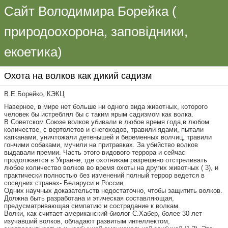
Сайт Володимира Борейка (
природоохорона, заповідники,
екоетика)
Охота на волков как дикий садизм
В.Е.Борейко, КЭКЦ
Наверное, в мире нет больше ни одного вида животных, которого
человек бы истреблял бы с таким ярым садизмом как волка.
В Советском Союзе волков убивали в любое время года,в любом
количестве, с вертолетов и снегоходов, травили ядами, пытали
капканами, уничтожали детенышей и беременных волчиц, травили
гончими собаками, мучили на притравках. За убийство волков
выдавали премии. Часть этого видового террора и сейчас
продолжается в Украине, где охотникам разрешено отстреливать
любое количество волков во время охоты на других животных ( 3), и
практически полностью без изменений полный террор ведется в
соседних странах- Беларуси и России.
Одних научных доказательств недостаточно, чтобы защитить волков.
Должна быть разработана и этическая составляющая,
предусматривающая симпатию и сострадание к волкам.
Волки, как считает американский биолог С.Хабер, более 30 лет
изучавший волков, обладают развитым интеллектом,