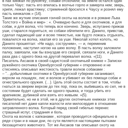
в пах кинжал по рукоятку; собаки отскочили; на земле остался один
только Чаус: пасть его впилась в волчье горло и замерла нем; зверь,
хрипя, лежал врастяжку; стремянной бросился к Чаусу и рознял ему
пасть кинжалом.» (14).
Такие же жуткие описания гончей охоты на волков и в романе Льва
Толстого « Война и мир» : «. Очевидно было и для охотников, и для
собак, и для волка, что теперь все кончено. Зверь, испуганно прижав
уши, старался подняться, но собаки облепили его. Данило, привстав,
сделал падающий шаг и всею тяжестью, как будто ложась отдыхать,
повалился на волка, хватая его за уши. Николай хотел колоть, но
Данило прошептал: «Не надо, соструним», — и, переменив
положение, наступил ногою на шею волку. В пасть волку заложили
палку, завязали, как бы взнуздав его сворой, связали ноги, и Данило
раза два с одного бока на другой перевалил волка. «(11).
Писатель Аксаков в своей садистской охотничьей книжке « Записки
ружейного охотника Оренбургской губернии « откровенно и не
стесняясь описывал жестокость травли волков собаками :
– ”…добычливые охотники в Оренбургской губернии заганивают,
верхом на лошадях, лис и волков и убивают их без помощи собак и
огнестрельного оружия. (…). Цель этой охоты состоит в том, чтобы
гнаться за зверем верхом до тех пор, пока он, выбившись из сил, не в
состоянии будет сделать ни одного прыжка, и тогда убить его
арапником, дубинкой или взять его живьем. »(5).
Удивительно, но ни в этой, ни в других охотничьих книжках этих
писателей нет даже капли жалости или милосердия в отношении
затравленного волка. Который перед своей гибелью перенес
страшный испуг, страдания и боль.
Охота на волков с капканами , которая проводится официально в
ряде стран и в наши дни, по сути является настоящими пытками
беззащитного животного. Тот же Аксаков так описывал охоту на