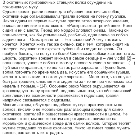
В охотничьих притравочных станциях волки осуждены на
пожизненную муку.
Однако кроме травли волков для обучения охотничьих собак,
охотники еще организовывали травлю волков на потеху публике.
Чехов одним из первых выступил против этого позорного явления,
описав его цинизм и жестокость : «Раскрывается третий ящик. Волк
сидит и ни с места. Перед его мордой хлопают бичом. Наконец он
поднимается, как бы утомленный, разбитый, едва влача за собою
задние ноги… Осматривается… Нет спасения! А ему так жить
хочется! Хочется жить так же сильно, как и тем, которые сидят на
галерее, слушают его скрежет зубовный и глядят на кровь. Он
пробует бежать, но не тут-то было! Свечинские собаки хватают его за
шерсть, борзятник вонзает кинжал в самое сердце и – vae victis! {2} –
волк падает, унося с собою в могилу плохое мнение о человеке…(…)
Публике не нравится, что волка так рано зарезали… Нужно было
волка погонять по арене часа два, искусать его собачьими зубами,
истоптать копытами, а потом уже зарезать… Мало того, что он уже
был раз травлен, словлен и отсидел ни за что ни про что несколько
недель в тюрьме.» (14). Особенно резко Чехов обрушивается на
кровожадную толпу зрителей, недовольных тем, что обессиливший
волк лишил их возможности развлекаться подольше; травля
напрямую связывается с садизмом.
Многие авторы, обсуждая подобную жуткую практику охоты на
волков, писали о ее моральном разлагающем вреде для самих
охотников, зрителей и общественной нравственности в целом. Не
отрицая этого, мы все же хотим акцентировать внимание на
моральном и физическом вреде для самих волков. Которые терпят
жуткие страдания по вине охотников. Никто не имеет права мучить
волков, заставлять их страдать.