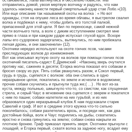
остановились, лапы вытянулись и бессильно повисли. Мы
отправились домой, увозя мертвую волчицу и радуясь, что нам
удалось наконец нанести первый смертельный удар стае Лобо.»(10).
Или еще описание так называемой охоты на волка : « Но вот
однажды, стоя на опушке леса во время облавы, я выстрелом свалил
волка и подбежал к нему, чтобы добить его толстой палкой,
припасенной для этой цели. Я бил по переносице, самой нежной
части волчьего тела, а волк с диким исступлением смотрел мне
прямо в глаза и при каждом ударе испускал глухой вдох. Вскоре
лапы его судорожно задергались, вытянулись, по ним пробежала
легкая дрожь, и они закоченели» (12).
Охотники нередко используют на охоте гончих псов, часами
преследующих волков до изнеможения.
Вот как описывал жуткую охоту на волков при помощи гончих псов
охотничий писатель-садист Е.Дриянский : «Наконец зверь очутился
противу нас, саженях в десяти; Егорка молча показал его собакам и
бросил свору из рук. Пять собак рванулись разом, и Сокол первый,
грудь в грудь, сцепился с волком: оба они слились в одно
неразрывное целое, покатились по земле и исчезли в водомоине;
прочие собаки скучились и прыгнули туда же;( …) . Но вот из-за
куста, между полынью, шмыгнуло что-то, со свистом, как спущенная
стрела, и серый Чаус в мгновение ока сцепился с зверем и покатился
с ним по пашне; собаки налетели на них гурьбой, и из них
образовался один неразрывный клубок.К нам подскакали старик
Савелий и граф. И вот в средине этого кружка что-то сильно
поколебалось; собаки разлетелись врозь, и посреди них, как два
достойные бойца, волк и Чаус поднялись на дыбы, схватились
яростно и снова грянулись на землю; собаки снова накрыли их
плотною бронею. Граф приказал принять зверя. Охотники прыгнули с
лошадей, и Егорка первый, схватя волка за заднюю ногу, всадил ему