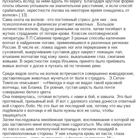
пускались вслед за ними вдоль по берегу. Благодаря круглой форме
плоты обычно уплывали на значительное расстояние, и если способ
срабатывал, окрестности логова на некоторое время очищались от
волков».( 13).
Сама охота на волков- -это постоянный стресс для них , она
психологически и физически угнетает животных . Большое
количество волков, будучи ранеными на охоте, затем погибают в
жутких страданиях от потери крови. Классик охотоведческой
литературы Л.П.Сабанеев приводит 3 разные способы калечения
волчат в найденном логове, применявшиеся в различных регионах
России. В числе их: ломка задних ног или перерезание в них
сухожилий, выкручивание суставов двух накрест лежащих лап,
втыкание волчатам под кожу заноз, выкалывание глаз, сжигание
живыми. В окрестностях озера Ильмень принято было прибивать
живых волчат к доске и пускать её по течению реки.
Среди видов охоты на волков встречаются совершенно живодерские,
заставляющие животных мучиться от боли и страдать . Э.Сетон-
Томпсон описывает : ««Никогда я еще не видал такой красивой
волчицы, как Бланка. Ее ровная, густая шерсть была почти
совершенно белого цвета.
Она повернулась, готовая вступить с нами в бой, и завыла. Это был
протяжный, призывный вой. И вот с далекого холма донесся ответный
вой старого Лобо. Но это был ее последний зов, потому что мы уже
подбежали к волчице и ей были нужны все ее силы, чтобы
защищаться.
Затем последовала неизбежная трагедия, воспоминание о которой не
раз заставляло меня впоследствии содрогаться. Мы оба набросили
по лассо на шею злополучной волчицы и погнали лошадей в
противоположные стороны. У нее хлынула кровь из пасти, глаза