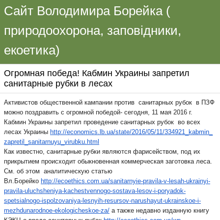
Сайт Володимира Борейка (
природоохорона, заповідники,
екоетика)
Огромная победа! Кабмин Украины запретил
санитарные рубки в лесах
Активистов общественной кампании против санитарных рубок в ПЗФ
можно поздравить с огромной победой- сегодня, 11 мая 2016 г.
Кабмин Украины запретил проведение санитарных рубок во всех
лесах Украины
http://economics.lb.ua/state/
2016/05/11/334921_kabmin_
zapretil_sanitarnuyu_virubku.
html
Как известно, санитарные рубки являются фарисейством, под их
прикрытием происходит обыкновенная коммерческая заготовка леса.
См. об этом аналитическую статью
Вл.Борейко
http://ecoethics.com.ua/
sanitarnyie-pravila-v-lesah-
ukrainyi-
pravila-uluchsheniya-
kachestvennogo-sostava-lesov-
i-poryadok-
spetsialnogo-
ispolzovaniya-lesnyih-
resursov-narushayut-
ukrainskoe-i-
mezhdunarodnoe-
ekologicheskoe-za/
а также недавно изданную книгу