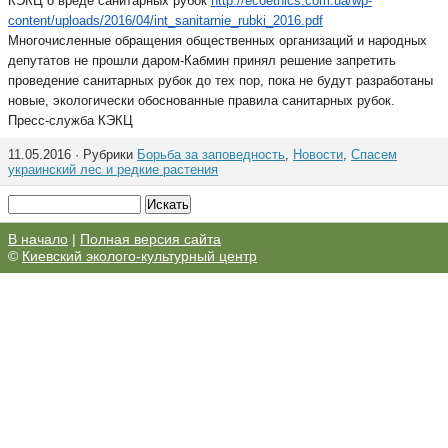
КЭКЦ о вреде санитарных рубок
http://ecoethics.com.ua/wp-
content/uploads/2016/04/int_
sanitarnie_rubki_2016.pdf
Многочисленные обращения общественных организаций и народных
депутатов не прошли даром-Кабмин принял решение запретить
проведение санитарных рубок до тех пор, пока не будут разработаны
новые, экологически обоснованные правила санитарных рубок.
Пресс-служба КЭКЦ
11.05.2016 · Рубрики
Борьба за заповедность
,
Новости
,
Спасем
украинский лес и редкие растения
В начало
|
Полная версия сайта
©
Киевский эколого-культурный центр