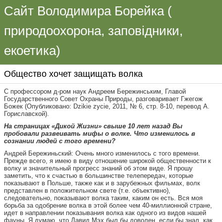
Сайт Володимира Борейка (
природоохорона, заповідники,
екоетика)
Общество хочет защищать волка
С профессором д-ром наук Андреем Бережинським, Главой
Государственного Совет Охраны Природы, разговаривает Гжегож
Божек (Опубликовано: Dzikie zycie, 2011, № 6, стр. 8-10, перевод А.
Гориславской).
На страницах «Дикой Жизни» свыше 10 лет назад Вы
пробовали развеивать мифы о волке. Что изменилось в
сознании людей с того времени?
Андрей Бережиньский: Очень много изменилось с того времени.
Прежде всего, я имею в виду отношение широкой общественности к
волку и значительный прогресс знаний об этом виде. Я прошу
заметить, что к счастью в большинстве телепередач, которые
показывают в Польше, также как и в зарубежных фильмах, волк
представлен в положительном свете (т.е. объективно),
следовательно, показывают волка таким, каким он есть. Вся моя
борьба за одобрение волка в этой более чем 40-миллионной стране,
идет в направлении показывания волка как одного из видов нашей
фауны. Я думаю, что Давид Мэх был бы доволен, если бы знал, как