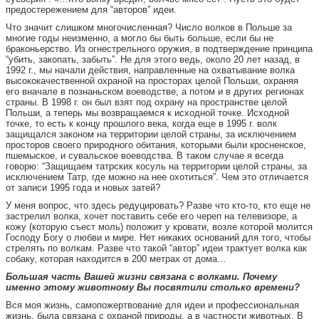
предостережением для “авторов” идеи.
Что значит слишком многочисленная? Число волков в Польше за
многие годы неизменно, а могло бы быть больше, если бы не
браконьерство. Из огнестрельного оружия, в подтверждение принципа
“убить, закопать, забыть”. Не для этого ведь, около 20 лет назад, в
1992 г., мы начали действия, направленные на охватывание волка
высококачественной охраной на просторах целой Польши, охраняя
его вначале в познаньском воеводстве, а потом и в других регионах
страны. В 1998 г. он был взят под охрану на пространстве целой
Польши, а теперь мы возвращаемся к исходной точке. Исходной
точке, то есть к концу прошлого века, когда еще в 1995 г. волк
защищался законом на территории целой страны, за исключением
просторов своего природного обитания, которыми были кросненское,
пшемыское, и сувальское воеводства. В таком случае я всегда
говорю: “Защищаем татрских косуль на территории целой страны, за
исключением Татр, где можно на нее охотиться”. Чем это отличается
от записи 1995 года и новых затей?
У меня вопрос, что здесь редуцировать? Разве что кто-то, кто еще не
застрелил волка, хочет поставить себе его череп на телевизоре, а
кожу (которую съест моль) положит у кровати, возле которой молится
Господу Богу о любви и мире. Нет никаких оснований для того, чтобы
стрелять по волкам. Разве что такой “автор” идеи трактует волка как
собаку, которая находится в 200 метрах от дома…
Большая часть Вашей жизни связана с волками. Почему
именно этому животному Вы посвятили столько времени?
Вся моя жизнь, самопожертвование для идеи и профессиональная
жизнь, была связана с охраной природы, а в частности животных. В