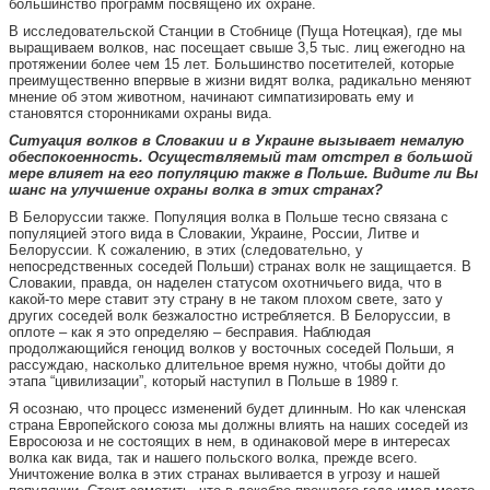
большинство программ посвящено их охране.
В исследовательской Станции в Стобнице (Пуща Нотецкая), где мы
выращиваем волков, нас посещает свыше 3,5 тыс. лиц ежегодно на
протяжении более чем 15 лет. Большинство посетителей, которые
преимущественно впервые в жизни видят волка, радикально меняют
мнение об этом животном, начинают симпатизировать ему и
становятся сторонниками охраны вида.
Ситуация волков в Словакии и в Украине вызывает немалую
обеспокоенность. Осуществляемый там отстрел в большой
мере влияет на его популяцию также в Польше. Видите ли Вы
шанс на улучшение охраны волка в этих странах?
В Белоруссии также. Популяция волка в Польше тесно связана с
популяцией этого вида в Словакии, Украине, России, Литве и
Белоруссии. К сожалению, в этих (следовательно, у
непосредственных соседей Польши) странах волк не защищается. В
Словакии, правда, он наделен статусом охотничьего вида, что в
какой-то мере ставит эту страну в не таком плохом свете, зато у
других соседей волк безжалостно истребляется. В Белоруссии, в
оплоте – как я это определяю – бесправия. Наблюдая
продолжающийся геноцид волков у восточных соседей Польши, я
рассуждаю, насколько длительное время нужно, чтобы дойти до
этапа “цивилизации”, который наступил в Польше в 1989 г.
Я осознаю, что процесс изменений будет длинным. Но как членская
страна Европейского союза мы должны влиять на наших соседей из
Евросоюза и не состоящих в нем, в одинаковой мере в интересах
волка как вида, так и нашего польского волка, прежде всего.
Уничтожение волка в этих странах выливается в угрозу и нашей