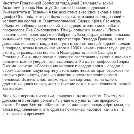
Институт Практичной Зоологии тогдашней Земледельческой
Академии (теперь Институт Зоологии Природоведческого
Университета в Познани) я как ассистент внес свой вклад в виде
дрофы Otis tarda, которая была результатом моих исследований и
коллектива коллег из Орнитологической Секции Круга Лесников,
объектом наблюдения и пассий, нашедшим отражение в работе
профессора Яна Соколовского “Птицы польских земель”. Позже
пришло время реинтродукции бобров, зубров, выращивания польских
кузнечиков под руководством профессора Ричарда Грачика, а все
делалось во время, когда я вел уже многолетние наблюдения волков
в природе, чтобы в конечном итоге в 1996 г. начать существующее до
этого дня разведение волков в Исследовательской Станции в
Стобнице. Лишь видя волка с близкого расстояния и входя в вольер с
волками, можно увидеть его настоящего. Когда-то профессор Генрих
Окарма написал: «Собственно человек и создал волка – создал в
своем сознании такую картину этого животного, которая отражает не
столько реальность, сколько чувства и представления самого
человека. Возникла настолько мрачная картина, что ни одного
другого хищника не окружает в течение веков такая ненависть людей,
как волка».
Волк был первым животным, прирученным человеком. Почему мы
должны его сегодня убивать? Лучше его узнать. Как прекрасно
сказал Генрих Бестон: «Животные не являются нашими братьями, ни
также подчиненными, это один из пойманных народов, как и мы, в
сеть жизни и времени».