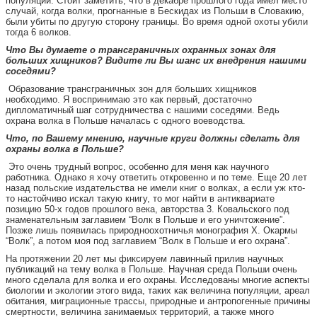
популяции. Стоит заметить, что в декабре прошлого года имел место
случай, когда волки, прогнанные в Бескидах из Польши в Словакию,
были убиты по другую сторону границы. Во время одной охоты убили
тогда 6 волков.
Что Вы думаете о трансграничных охранных зонах для
больших хищников? Видите ли Вы шанс их внедрения нашими
соседями?
Образование трансграничных зон для больших хищников
необходимо. Я воспринимаю это как первый, достаточно
дипломатичный шаг сотрудничества с нашими соседями. Ведь
охрана волка в Польше началась с одного воеводства.
Что, по Вашему мнению, научные круги должны сделать для
охраны волка в Польше?
Это очень трудный вопрос, особенно для меня как научного
работника. Однако я хочу ответить откровенно и по теме. Еще 20 лет
назад польские издательства не имели книг о волках, а если уж кто-
то настойчиво искал такую книгу, то мог найти в антиквариате
позицию 50-х годов прошлого века, авторства 3. Ковальского под
знаменательным заглавием “Волк в Польше и его уничтожение”.
Позже лишь появилась природноохотничья монография X. Окармы
“Волк”, а потом моя под заглавием “Волк в Польше и его охрана”.
На протяжении 20 лет мы фиксируем лавинный прилив научных
публикаций на тему волка в Польше. Научная среда Польши очень
много сделала для волка и его охраны. Исследованы многие аспекты
биологии и экологии этого вида, таких как величина популяции, ареал
обитания, миграционные трассы, природные и антропогенные причины
смертности, величина занимаемых территорий, а также много