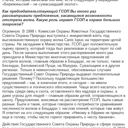
«Бережиньский – не сумасшедший эколог».
Как председательствующий ГСОП Вы много раз
рассматривали предложения, касающиеся возможности
отстрела волка. Какую роль играет ГСОП в охране больших
хищников?
Огромную. В 1998 г. Комиссия Охраны Животных Государственного
Совета Охраны Природы выступила с инициативой взять под
высококачественную охрану волка Canis lupus на территории целой
страны. На заседании в Министерстве, ГСОП дал положительную
оценку проекту, который тогда был реализован и существует по сей
день. После начала выполнения этого распоряжения много раз
приходили в Министерство многочисленные предложения об
отстреле волков, главным образом в Бещадах, но не только, также в
Бескидах, Беловежской Пущи, на Мазурах, Сувалыцине и в других
регионах. Только в
немногочисленных, обоснованных случаях
Государственный Совет Охраны Природы выдавал положительные
решения. Почему? Поскольку подавляющее большинство
предложений – как, в конечном итоге, и сегодня – не имели
существенного и логического обоснования. Чаще всего касалось это
потерь среди овец и скота, оставленного без надзора и охраны, а
даже угрозы для людей – главным образом детей, отправляющихся в
школу. Предложения, вносимые на рассмотрение ГСОП, были самые
разные. Были и такие, которые говорили о потребности уравнивания
численности волков в Бещадах с числом оленей, которые там живут.
Я ответил на это следующим образом: «Никому в Африке не пришло
еще в голову, чтобы число горилл приравнять к числу бананов».
Действия Государственного Совета Охраны Природы в сфере охраны