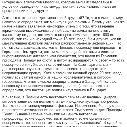
интересных элементов биологии, которые были исследованы в
условиях разведения, как, между прочим, вокализация, пищевые
преференции и ряд других.
А отчего этот вопрос для меня такой трудный? То, что я имею в виду,
некоторые определяют как манипуляцию фактами. Потому что, как же
иначе назвать заявления некоторых ученых о том, что введение
юридической высококачественной защиты волка ничего этому
животному не дало, потому что по-прежнему существует 600 его
особей, так как и в исходной точке 13 лет назад. Чем другим, как ни
манипуляцией фактами является распространение информации, что
нет смысла защищать волков в Польше, поскольку они переходят в
Германию. Чем другим, как ни манипуляцией фактами является
информирование читателя или слушателя, что волки из Германии
приходят в Польшу на охоту, а потом возвращаются “к себе” – то есть
немецкие волки убивают польский скот. На базе тщательных и
достоверных научных результатов возникают иногда статьи,
искривляющие правду. Хотя в самой же научной среде 20 лет назад
появилась статья одного из наших исследователей, в которой
говорилось, что нет смысла защищать волка в Западной Польше,
поскольку краниологические исследования (черепов волков)
определили, что настоящие волки живут только в Бещадах.
К счастью, в Польше есть несколько серьезных научных центров,
которые занимаются волками, и там находится кузница прогресса.
Только нельзя манипулировать фактами. Несомненно, большую роль
в прогрессе исследования волков играет Содружество для Природы
“Волк”. В нашей стране привыкли не ценить некоторые
природоведческие содружества, и экологические организации
воспринимаются оппонентами как группа “сумасшедших”. В одной из
статей, которые написаны обо мне, есть следующее утверждение: