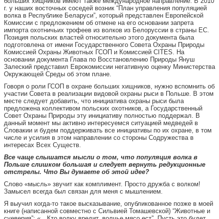
больших хищников имеют также международное направление. В 2010
г. у наших восточных соседей возник “План управления популяцией
волка в Республике Беларуси”, который представлен Европейской
Комиссии с предложением об отмене на его основании запрета
импорта охотничьих трофеев из волков из Белоруссии в страны ЕС.
Позиция польских властей относительно этого документа была
подготовлена от имени Государственного Совета Охраны Природы
Комиссией Охраны Животных ГСОП и Комиссией CITES. На
основании документа Глава по Восстановлению Природы Януш
Залеский представил Еврокомиссии негативную оценку Министерства
Окружающей Среды об этом плане.
Говоря о роли ГСОП в охране больших хищников, нужно вспомнить об
участии Совета в реализации видовой охраны рыси в Польше. В этом
месте следует добавить, что инициатива охраны рыси была
предложена коллективом польских охотников, а Государственный
Совет Охраны Природы эту инициативу полностью поддержал. В
данный момент мы активно интересуемся ситуацией медведей в
Словакии и будем поддерживать все инициативы по их охране, в том
числе и усилия в этом направлении со стороны Содружества в
интересах Всех Существ.
Все чаще слышатся мысли о том, что популяция волка в
Польше слишком большая и следует вернуть редукционные
отстрелы. Что Вы думаете об этой идее?
Слово «мысль» звучит как комплимент. Просто дружба с волком!
Замысел всегда был связан для меня с мышлением.
Я выучил когда-то такое высказывание, опубликованное позже в моей
книге (написанной совместно с Сильвией Томашевской) “Животные и
суеверия”: «…Кто волку вредит, волчье мясо ест”. Пусть это будет