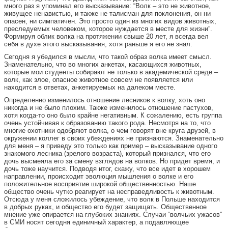
много раз я упоминал его высказывание: “Волк – это не животное,
живущее ненавистью, и также не талисман для поклонения, он ни
опасен, ни симпатичен. Это просто один из многих видов животных,
преследуемых человеком, которое нуждается в месте для жизни”.
Формируя облик волка на протяжении свыше 20 лет, я всегда вел
себя в духе этого высказывания, хотя раньше я его не знал.
Сегодня я убедился в мысли, что такой образ волка имеет смысл.
Знаменательно, что во многих анкетах, касающихся животных,
которые мои студенты собирают не только в академической среде –
волк, как злое, опасное животное совсем не появляется или
находится в ответах, анкетируемых на далеком месте.
Определенно изменилось отношение лесников к волку, хоть оно
никогда и не было плохим. Также изменилось отношение пастухов,
хотя когда-то оно было крайне негативным. К сожалению, есть группа
очень устойчивая к образованию такого рода. Несмотря на то, что
многие охотники одобряют волка, о чем говорят вне круга друзей, в
окружении коллег в своих убеждениях не признаются. Знаменательно
для меня – я приведу это только как пример – высказывание одного
знакомого лесника (зрелого возраста), который признался, что его
дочь высмеяла его за смену взглядов на волков. Но придет время, и
дочь тоже научится. Подводя итог, скажу, что все идет в хорошем
направлении, происходит эволюция мышления о волке и его
положительное восприятие широкой общественностью. Наше
общество очень чутко реагирует на несправедливость к животным.
Отсюда у меня сложилось убеждение, что волк в Польше находится
в добрых руках, и общество его будет защищать. Общественное
мнение уже опирается на глубоких знаниях. Случаи “волчьих ужасов”
в СМИ носят сегодня единичный характер, а подавляющее