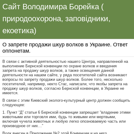
Сайт Володимира Борейка (
природоохорона, заповідники,
екоетика)
О запрете продажи шкур волков в Украине. Ответ
оппонетам.
В связи с активной деятельностью нашего Центра, направленной на
выполнение Бернской конвенции по охране волков и введения
запрета на продажу шкур волков, а также освещения данной
деятельности на нашем сайте, у ряда посетителей сайта возникают
вопросы по запрету продажи шкур волков. Более того, несколько
посетителей, например, некто Стас, написали, что якобы запрета на
продажу шкур волков, согласно Бернской конвенции, в Украине не
имеется.
В связи с этим Киевский эколого-культурный центр должен сообщить
следующее:
1. Пункт “Д” статьи 6 Бернской конвенции запрещает “владение этими
животными или торговля ими, будь то живыми или мертвыми,
включая чучела животных и любую легко опозноваемую часть или
производное от них…”
Волк внесен в Приложение №2 этой Конвенции и на него