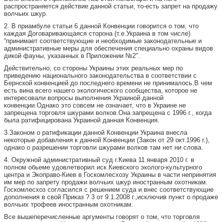
распространяется действие данной статьи, то-есть запрет на продажу
волчьих шкур.
2. В приамбуле статьи 6 данной Конвенции говорится о том, что
каждая Договаривающаяся сторона (т.е.Украина в том числе)
“принимает соответствующие и необходимые законодательные и
административные меры для обеспечения специально охраны видов
дикой фауны, указанных в Приложении №2″.
Действительно, со стороны Украины этих реальных мер по
приведению национального законодательства в соответствии с
Бернской конвенцией до последнего времени не принималось.В чем
есть вина всего нашего экологического сообщества, которое не
интересовали вопросы выполнения Украиной данной
конвенции.Однако это совсем не означает, что в Украине не
запрещена торговля шкурами волков.Она запрещена с 1996 г., когда
была ратифицирована Украиной данная Конвенция.
3.Законом о ратификации данной Конвенции Украина внесла
некоторые добавления к данной Конвенции (Закон от 29 окт.1996 г.),
однако о разрешении торговли шкурами волков там нет ни слова.
4. Окружной административный суд г.Киева 11 января 2010 г. в
полном обьеме удовлетворил иск Киевского эколого-культурного
центра и Экоправо-Киев в Госкомлесхозу Украины в части непринятия
им мер по запрету продажи волчьих шкур иностранным охотникам.
Госкомлесхоз согласился с решением суда и внес соответствующие
дополнения в свой Приказ ? 3 от 9.1.2008 г.,исключив пункт о продаже
волчьих трофеев иностранным охотникам.
Все вышеперечисленные аргументы говорят о том, что торговля