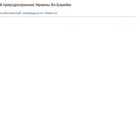
й природоохранник Украины Вл.Борейко
ея абсолютной заповедности
,
Новости