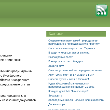
Кампании
Современная идея дикой природы и ее
воплощение в природохранную практику
Спасем изначальную степь Украины
В защиту хорьков, ласок и куниц
апрещено
Возрождение болот
ежим природных
В защиту золотистой щурки
Защита акул
Спасем украинский лес и редкие растения
ом Минприроды Украины
Уничтожим охотничьи вышки в ПЗФ
ого биосферного
Спасем сурка и лося в Украине!
найского биосферного
Идея абсолютной заповедности-
ышеуказанные статьи
природоохранная концепция 21 века
Конкурс для СМИ "Гнилое перо"
 реагирования для
Зоозащита
х незаконных документов.
Заповедные школы Борейко-Войцеховского
Доска позора