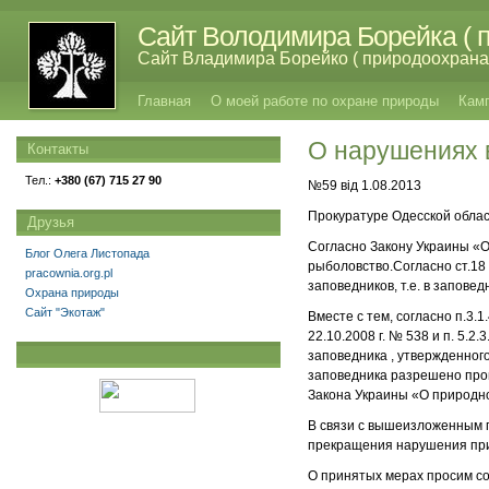
Сайт Володимира Борейка ( п
Сайт Владимира Борейко ( природоохрана,
Главная
О моей работе по охране природы
Кам
О нарушениях 
Контакты
Тел.:
+380 (67) 715 27 90
№59 від 1.08.2013
Прокуратуре Одесской обла
Друзья
Согласно Закону Украины «О
Блог Олега Листопада
рыболовство.Согласно ст.18
pracownia.org.pl
заповедников, т.е. в запове
Охрана природы
Сайт "Экотаж"
Вместе с тем, согласно п.3
22.10.2008 г. № 538 и п. 5.
заповедника , утвержденног
заповедника разрешено про
Закона Украины «О природн
В связи с вышеизложенным п
прекращения нарушения при
О принятых мерах просим с