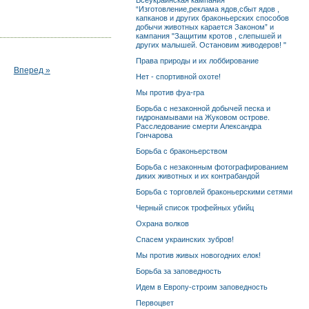
Всеукраинская кампания
“Изготовление,реклама ядов,сбыт ядов ,
капканов и других браконьерских способов
добычи животных карается Законом” и
кампания "Защитим кротов , слепышей и
других малышей. Остановим живодеров! "
Права природы и их лоббирование
Вперед »
Нет - спортивной охоте!
Мы против фуа-гра
Борьба с незаконной добычей песка и
гидронамывами на Жуковом острове.
Расследование смерти Александра
Гончарова
Борьба с браконьерством
Борьба с незаконным фотографированием
диких животных и их контрабандой
Борьба с торговлей браконьерскими сетями
Черный список трофейных убийц
Охрана волков
Спасем украинских зубров!
Мы против живых новогодних елок!
Борьба за заповедность
Идем в Европу-строим заповедность
Первоцвет