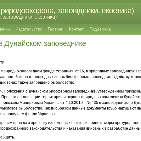
риродоохорона, заповідники, екоетика)
 заповедники, экоэтика)
пании
Издательство
Галереи
Контакт
Поддержка
в Дунайском заповеднике
сти
 природно-заповедном фонде Украины», ст.16, в природных заповедниках з
 данного Закона в заповедных зонах биосферных заповедников действует р
дных зонах также запрещено рыболовство.
.1.4. Положения о Дунайском биосферном заповеднике, утвержденном приказ
2.3. Проекта организации территории и охраны природных комплексов Дунайск
о приказом Минприроды Украины от 4.10.2010 г. № 435 в заповедной зоне Ду
мысловое рыболовство. Таким образом данные документы грубо нарушают в
о-заповедном фонде Украины».
росим провести проверку изложенных фактов и принять меры прокурорского
родоохранного законодательства и наказания виновных в разработке данны
ообщить.