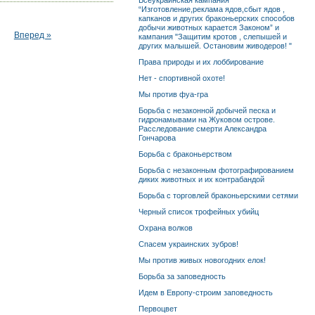
Всеукраинская кампания
“Изготовление,реклама ядов,сбыт ядов ,
капканов и других браконьерских способов
добычи животных карается Законом” и
Вперед »
кампания "Защитим кротов , слепышей и
других малышей. Остановим живодеров! "
Права природы и их лоббирование
Нет - спортивной охоте!
Мы против фуа-гра
Борьба с незаконной добычей песка и
гидронамывами на Жуковом острове.
Расследование смерти Александра
Гончарова
Борьба с браконьерством
Борьба с незаконным фотографированием
диких животных и их контрабандой
Борьба с торговлей браконьерскими сетями
Черный список трофейных убийц
Охрана волков
Спасем украинских зубров!
Мы против живых новогодних елок!
Борьба за заповедность
Идем в Европу-строим заповедность
Первоцвет