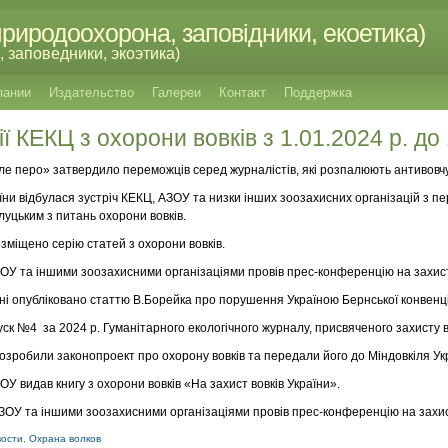
риродоохорона, заповідники, екоетика)
 заповедники, экоэтика)
пании
Издательство
Галереи
Контакт
Поддержка
 КЕКЦ з охорони вовків з 1.01.2024 р. до 
иле перо» затвердило переможців серед журналістів, які розпалюють антивовчу 
аїни відбулася зустріч КЕКЦ, АЗОУ та низки інших зоозахисних організацій з 
луцьким з питань охорони вовків.
озміщено серію статей з охорони вовків.
АЗОУ та іншими зоозахисними організаціями провів прес-конференцію на захист
аїні опубліковано статтю В.Борейка про порушення Україною Бернської конвенці
ск №4 за 2024 р. Гуманітарного екологічного журналу, присвяченого захисту в
озробили законопроект про охорону вовків та передали його до Міндовкіля Ук
ЗОУ видав книгу з охорони вовків «На захист вовків України».
 АЗОУ та іншими зоозахисними організаціями провів прес-конференцію на захис
вости
,
Охрана волков