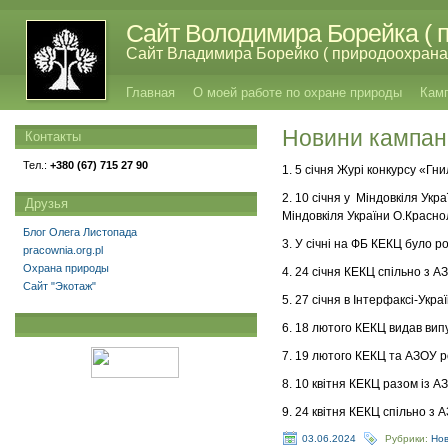
Сайт Володимира Борейка ( п
Сайт Владимира Борейко ( природоохрана,
Главная
О моей работе по охране природы
Кам
Новини кампанії
Контакты
Тел.:
+380 (67) 715 27 90
1. 5 січня Журі конкурсу «Гн
2. 10 січня у Міндовкіля Укр
Друзья
Міндовкіля України О.Красно
Блог Олега Листопада
3. У січні на ФБ КЕКЦ було р
pracownia.org.pl
Охрана природы
4. 24 січня КЕКЦ спільно з 
Сайт "Экотаж"
5. 27 січня в Інтерфаксі-Укр
6. 18 лютого КЕКЦ видав випу
7. 19 лютого КЕКЦ та АЗОУ р
8. 10 квітня КЕКЦ разом із А
9. 24 квітня КЕКЦ спільно з
03.06.2024
Рубрики:
Но