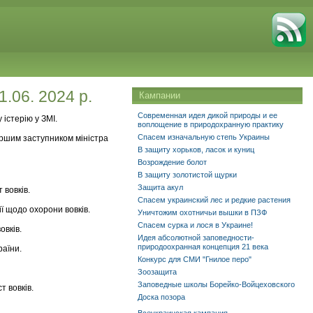
1.06. 2024 р.
Кампании
Современная идея дикой природы и ее
істерію у ЗМІ.
воплощение в природохранную практику
Спасем изначальную степь Украины
першим заступником міністра
В защиту хорьков, ласок и куниц
Возрождение болот
В защиту золотистой щурки
Защита акул
 вовків.
Спасем украинский лес и редкие растения
ї щодо охорони вовків.
Уничтожим охотничьи вышки в ПЗФ
Спасем сурка и лося в Украине!
овків.
Идея абсолютной заповедности-
природоохранная концепция 21 века
раїни.
Конкурс для СМИ "Гнилое перо"
Зоозащита
Заповедные школы Борейко-Войцеховского
т вовків.
Доска позора