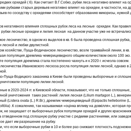
редких орхидей ( 6). Как считает В.Г.Собко, рубки леса негативно влияют на 
ыми рубками старых деревьев негативно влияет на орхидеи, в частности, на 
евьев по соседству с орхидеями способствует образованию микоризы, нужной
в негативного влияния сплошных рубок леса на лесные орхидеи. Как правило
рубки лесные орхидеи и лилия лесная на данном участке уже не встречалис
кое лесничество, в одном из выделов в кв. 6 была проведена сплошная рубка,
 лесной и любки двулистной.
м хозяйстве, Пуща-Водичанское лесничество, возле трамвайной линии, в кв. 
ая популяция дремлика чемерицевидного общим количеством около 100 экз. 
е популяция дремлика стала постепенно чахнуть и к 2020 г. исчезла совсем.
го лесничества Иванковского лесхоза росла популяция лилии лесной, однако в 2
кой.
гирско-Пуща-Водицкого заказника в Киеве были проведены выборочные и сплош
уничтожили популяцию лилии лесной.
ые в 2020-2024 гг. в Киевской области, показывают, что не только сплошные
ной уничтожения таких растений: лилия лесная (Lilium martagon L.), венери
ый (Listera ovata (L.) R.Br.), дремлик чемерицевидный (Epipactis helleborine (L.)
a bifólia) .К сожалению, так называемая «оцінка впливу на довкілля», которая 
, не защищает от выборочных рубок популяции орхидей и других краснокни
а отведенном под сплошную рубку участке с редкими растениями, или заве
ое дает им разрешение на рубку.
, что если выборочные рубки в 10 и более раз снижают плотность подснежни