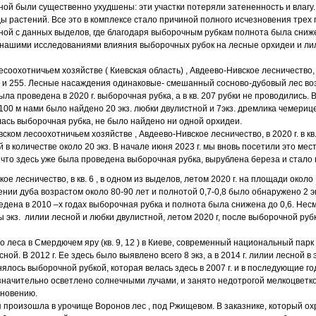
ной были существенно ухудшены: эти участки потеряли затененность и влагу.
ды растений. Все это в комплексе стало причиной полного исчезновения трех
ой с данных выделов, где благодаря выборочным рубкам полнота была снижена
нашими исследованиями влияния выборочных рубок на лесные орхидеи и лил
соохотничьем хозяйстве ( Киевская область) , Авдеево-Нивское лесничество, 
7 и 255. Лесные насаждения одинаковые- смешанный сосново-дубовый лес воз
ыла проведена в 2020 г. выборочная рубка, а в кв. 207 рубки не проводились. 
0 м нами было найдено 20 экз. любки двулистной и 7экз. дремлика чемерицев
лась выборочная рубка, не было найдено ни одной орхидеи.
ском лесоохотничьем хозяйстве , Авдеево-Нивское лесничество, в 2020 г. в кв
в количестве около 20 экз. В начале июня 2023 г. мы вновь посетили это мес
, что здесь уже была проведена выборочная рубка, вырублена береза и стало 
ое лесничество, в кв. 6 , в одном из выделов, летом 2020 г. на площади около 
нии дуба возрастом около 80-90 лет и полнотой 0,7-0,8 было обнаружено 2 эк
дена в 2010 –х годах выборочная рубка и полнота была снижена до 0,6. Несм
экз. лилии лесной и любки двулистной, летом 2020 г, после выборочной рубк
ого леса в Смердючем яру (кв. 9, 12 ) в Киеве, современный национальный пар
ной. В 2012 г. Ее здесь было выявлено всего 8 экз, а в 2014 г. лилии лесной в
ялось выборочной рубкой, которая велась здесь в 2007 г. и в последующие г
начительно осветлено солнечными лучами, и занято недотрогой мелкоцветко
зновению.
 произошла в урочище Воронов лес , под Ржищевом. В заказнике, который ох