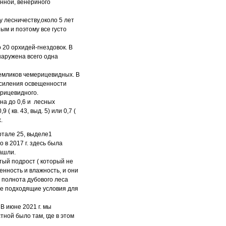
енной, венериного
у лесничеству,около 5 лет
ым и поэтому все густо
 20 орхидей-гнездовок. В
наружена всего одна
ремликов чемерицевидных. В
 усиления освещенности
ерицевидного.
ена до 0,6 и лесных
 кв. 43, выд. 5) или 0,7 (
.
артале 25, выделе1
 в 2017 г. здесь была
нашли.
тый подрост ( который не
енность и влажность, и они
а полнота дубового леса
лне подходящие условия для
В июне 2021 г. мы
тной было там, где в этом