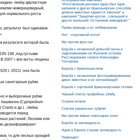
Всеукраинская кампания
орхидею- любку двулистную
“Изготовление,реклама ядов,сбыт ядов ,
дремлик чемерицевидный,
капканов и других браконьерских способов
добычи животных карается Законом” и
 для нормального роста
кампания "Защитим кротов , слепышей и
других малышей. Остановим живодеров! "
Права природы и их лоббирование
, результат был одинаков-
ь.
Нет - спортивной охоте!
Мы против фуа-гра
 в результате которой была
Борьба с незаконной добычей песка и
гидронамывами на Жуковом острове.
195-198 ,под густыми
Расследование смерти Александра
В 2007 г. все кусты лещины
Гончарова
Борьба с браконьерством
020 г.-2021г. она была
Борьба с незаконным фотографированием
диких животных и их контрабандой
ные санитарные рубки.
Борьба с торговлей браконьерскими сетями
Черный список трофейных убийц
, но и выборочные рубки
Охрана волков
н башмачок (Cypripedium
 Crantz и др.) , лю́бка
Спасем украинских зубров!
проводится перед
Мы против живых новогодних елок!
жных растений. Лесники или
Борьба за заповедность
домо дезинформируют
Идем в Европу-строим заповедность
ков, то для лесных орхидей
Первоцвет