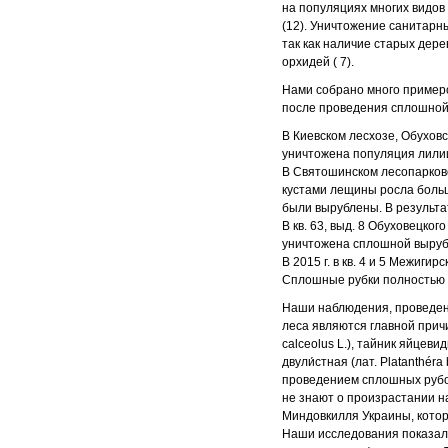
на популяциях многих видов 
(12). Уничтожение санитарн
так как наличие старых дер
орхидей ( 7).
Нами собрано много примеро
после проведения сплошной 
В Киевском лесхозе, Обуховс
уничтожена популяция лилии
В Святошинском лесопарково
кустами лещины росла больш
были вырублены. В результат
В кв. 63, выд. 8 Обуховецко
уничтожена сплошной выруб
В 2015 г. в кв. 4 и 5 Межи
Сплошные рубки полностью 
Наши наблюдения, проведенн
леса являются главной причи
calceolus L.), тайник яйцевидн
двули́стная (лат. Platanthér
проведением сплошных рубок
не знают о произрастании н
Миндовкилля Украины, котор
Наши исследования показали