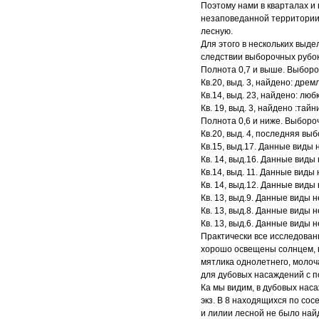
Поэтому нами в кварталах и
незаповеданной территории,
лесную.
Для этого в нескольких выде
следствии выборочных рубок
Полнота 0,7 и выше. Выборо
Кв.20, выд. 3, найдено: дре
Кв.14, выд. 23, найдено: люб
Кв. 19, выд. 3, найдено :тай
Полнота 0,6 и ниже. Выбороч
Кв.20, выд. 4, последняя вы
Кв.15, выд.17. Данные виды 
Кв. 14, выд.16. Данные виды
Кв.14, выд. 11. Данные виды
Кв. 14, выд.12. Данные виды
Кв. 13, выд.9. Данные виды 
Кв. 13, выд.8. Данные виды 
Кв. 13, выд.6. Данные виды 
Практически все исследован
хорошо освещены солнцем, в
мятлика однолетнего, молоч
для дубовых насаждений с п
Ка мы видим, в дубовых наса
экз. В 8 находящихся по сос
и лилии лесной не было най