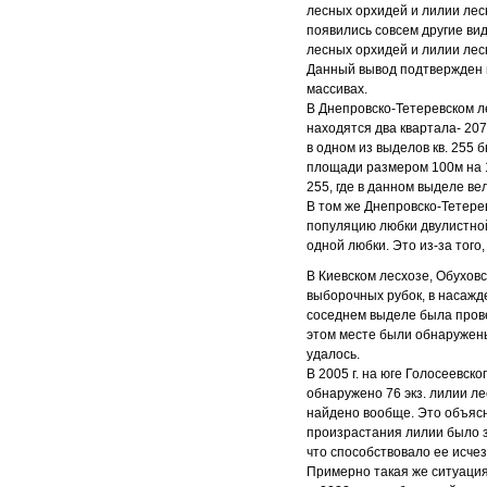
лесных орхидей и лилии лес
появились совсем другие ви
лесных орхидей и лилии лесн
Данный вывод подтвержден 
массивах.
В Днепровско-Тетеревском ле
находятся два квартала- 20
в одном из выделов кв. 255 б
площади размером 100м на 10
255, где в данном выделе ве
В том же Днепровско-Тетерев
популяцию любки двулистной 
одной любки. Это из-за того
В Киевском лесхозе, Обуховск
выборочных рубок, в насажде
соседнем выделе была прове
этом месте были обнаружены 
удалось.
В 2005 г. на юге Голосеевск
обнаружено 76 экз. лилии лес
найдено вообще. Это объясн
произрастания лилии было з
что способствовало ее исче
Примерно такая же ситуация