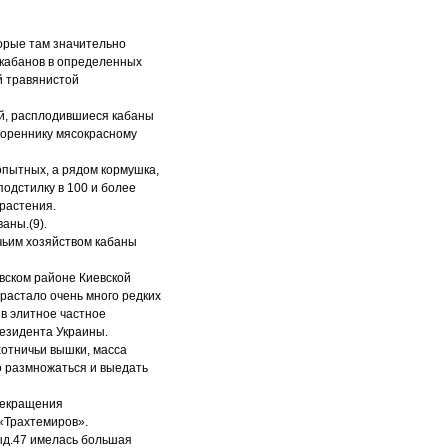
торые там значительно
 кабанов в определенных
й травянистой
ей, расплодившиеся кабаны
кореннику мясокрасному
опытных, а рядом кормушка,
подстилку в 100 и более
растения.
аны.(9).
чьим хозяйством кабаны
вском районе Киевской
зрастало очень много редких
 в элитное частное
резидента Украины.
хотничьи вышки, масса
о размножаться и выедать
прекращения
 «Трахтемиров».
выд.47 имелась большая