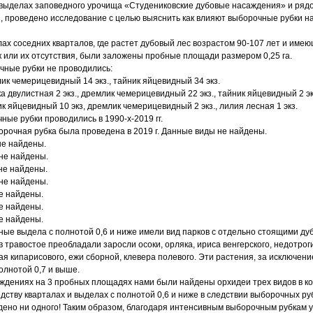
 выделах заповедного урочища «Студениковские дубовые насаждения» и рядо
 проведено исследование с целью выяснить как влияют выборочные рубки н
лах соседних кварталов, где растет дубовый лес возрастом 90-107 лет и име
 или их отсутствия, были заложены пробные площади размером 0,25 га.
чные рубки не проводились:
млик чемерицевидный 14 экз., тайник яйцевидный 34 экз.
ка двулистная 2 экз., дремлик чемерицевидный 22 экз., тайник яйцевидный 2 эк
ник яйцевидный 10 экз, дремлик чемерицевидный 2 экз., лилия лесная 1 экз.
ные рубки проводились в 1990-х-2019 гг.
борочная рубка была проведена в 2019 г. Данные виды не найдены.
не найдены.
 не найдены.
 не найдены.
 не найдены.
не найдены.
не найдены.
не найдены.
ные выдела с полнотой 0,6 и ниже имели вид парков с отдельно стоящими ду
 травостое преобладали заросли осоки, орляка, ириса венгерского, недотро
ая кипарисового, ежи сборной, клевера полевого. Эти растения, за исключе
олнотой 0,7 и выше.
ждениях на 3 пробных площадях нами были найдены орхидеи трех видов в коли
едству кварталах и выделах с полнотой 0,6 и ниже в следствии выборочных р
дено ни одного! Таким образом, благодаря интенсивным выборочным рубкам 