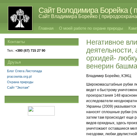
Сайт Володимира Борейка ( п
Сайт Владимира Борейко ( природоохрана,
Главная
О моей работе по охране природы
Кам
Негативное вли
Контакты
деятельности, 
Тел.:
+380 (67) 715 27 90
орхидей- любку
Друзья
венерин башма
Блог Олега Листопада
Владимир Борейко, КЭКЦ
pracownia.org.pl
Охрана природы
Широкомасштабные рубки лес
Сайт "Экотаж"
ведет к быстрому уничтожен
произрастания 148 краснокн
исследователи неоднократно 
Украины (2009) указывается
наносят сплошные рубки (гла
затем там происходит еще р
видов орхидных, здесь произ
уничтожают оставшиеся мелк
гнездовки, любки двулистной