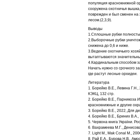
популяция краснокнижной орх
сооружена охотничья вышка,
поврежден и был сменен на 
лесом.(2,3,9).
Выводы
1.Сплошные рубки полность
2.Выборочные рубки уничтож
снижена до 0,6 и ниже.
3.Ведение охотничьего хозяй
вытаптываются значительные
4.Кардинальным способом з
Начать нужно со срочного з
где растут лесные орхидеи.
Литература
1. Борейко В.Е., Левина Г.Н
КЭКЦ, 132 стр.
2. Борейко В.Е., Парникоза 
краснокнижные и другие охра
3. Борейко В.Е., 2022, Для ди
4. Борейко В.Е., Бриних В.А.
5. Червона книга України. Рос
6. Вахрамеева М.Г., Денисова
7. Light M., Mak Conal M., 20
8. Рай Е.А., Бурова Н.В., Ам