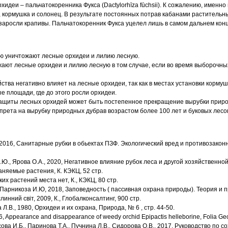
идеи – пальчатокоренника Фукса (Dactylorhīza fūchsii). К сожалению, именно
 кормушка и солонец. В результате постоянных потрав кабанами раститель
заросли крапивы. Пальчатокоренник Фукса уцелел лишь в самом дальнем конц
ю уничтожают лесные орхидеи и лилию лесную.
ают лесные орхидеи и лилию лесную в том случае, если во время выборочны
ства негативно влияет на лесные орхидеи, так как в местах установки корму
 площади, где до этого росли орхидеи.
ащиты лесных орхидей может быть постепенное прекращение вырубки природ
апрета на вырубку природных дубрав возрастом более 100 лет и буковых лесо
., 2016, Санитарные рубки в обьектах ПЗФ. Экологический вред и противозакон
И.Ю., Ярова О.А., 2020, Негативное влияние рубок леса и другой хозяйственно
няемые растения, К. КЭКЦ, 52 стр.
ких растений места нет, К., КЭКЦ, 80 стр.
, Парникоза И.Ю, 2018, Заповедность ( пассивная охрана природы). Теория и пр
линний світ, 2009, К., Глобалконсалтинг, 900 стр.
 Л.В., 1980, Орхидеи и их охрана, Природа, № 6 , стр. 44-50.
06, Appearance and disappearance of weedy orchid Epipactis helleborine, Folia Ge
осова И.Б., Паринова Т.А., Пучнина Л.В., Сидорова О.В., 2017, Руководство по