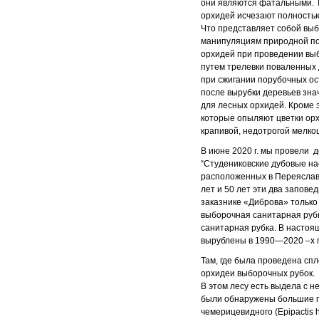
они являются фатальными. Т
орхидей исчезают полность
Что представляет собой выб
манипуляциям природной по
орхидей при проведении выб
путем трелевки поваленных 
при сжигании порубочных ос
после вырубки деревьев зна
для лесных орхидей. Кроме 
которые опыляют цветки орх
крапивой, недотрогой мелко
В июне 2020 г. мы провели 
“Студениковские дубовые наса
расположенных в Переяслав
лет и 50 лет эти два запов
заказнике «Диброва» только 
выборочная санитарная рубка
санитарная рубка. В насто
вырублены в 1990—2020 –х г
Там, где была проведена сп
орхидеи выборочных рубок.
В этом лесу есть выдела с 
были обнаружены большие поп
чемерицевидного (Epipactis h