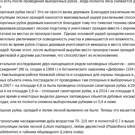
о-есть после проведения выборочных рубок , когда полнота леса снижается д
ю.
орочная рубка леса? Это не просто валка деревьев. Благодаря различным 
пуляции лесных орхидей наносится максимальный ущерб различными спосо
орочных рубок деревьев наносится благодаря тому что тяжелая техника свои
деревьев разрывает лесную подстилку и уничтожает орхидеи вместе с корням
татков на местах их произрастания . Однако основной ущерб орхидеям наноси
чительно увеличивается освещенность участка и уменьшается его влажность,
этого во время рубок старых деревьев уничтожается микориза и места обита
идей. Кроме этого ,после выборочной вырубки место произрастания орхидей
цветковой и другими растениями, что способствует их исчезновению.
детальное исследование двух находящихся рядом заповедных обьектов – зап
ждения” (96 га, создан в 1968 г.) и ботанического заказника «Диброва» (104 га
-Хмельницком районе Киевской области и созданных для охраны ландыша и 
едных объекта очень пострадали от проводимых там сплошных и выборочных р
в 2007 г. на площади 6,8 га была проведена сплошная санитарная рубка, в 200
 и на площади 2,9 га – сплошная санитарная рубка, а в 2014 г на площади 4
ящее время в некоторых выделах данных заповедных обьектов дубовые насаж
одах, или их полнота снижена выборочными рубками от 0,6 и ниже.
лошная рубка, орхидей и лилии лесной выявлено не было. Теперь что касаетс
нетронутыми насаждениями дуба возрастом 70- 110 лет и полнотой 0,7 и выше
уляции лилии лесной (Lilium martagon), любки двулистной (Platanthera bifol
elleborine) и тайника яйцевидного (Listera ovata).