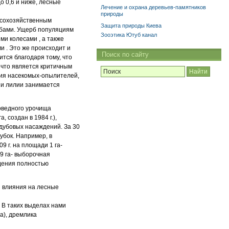
о 0,6 и ниже, лесные
Лечение и охрана деревьев-памятников
природы
лесохозяйственным
Защита природы Киева
бами. Ущерб популяциям
Зооэтика Ютуб канал
ми колесами , а также
и . Это же происходит и
Поиск по сайту
тся благодаря тому, что
 что является критичным
ния насекомых-опылителей,
 и лилии занимается
оведного урочища
, создан в 1984 г.),
дубовых насаждений. За 30
убок. Например, в
9 г. на площади 1 га-
,9 га- выборочная
дения полностью
я влияния на лесные
. В таких выделах нами
ia), дремлика