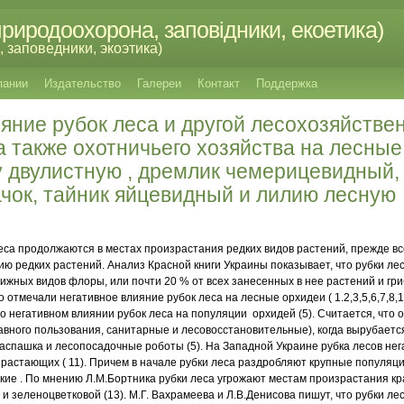
риродоохорона, заповідники, екоетика)
 заповедники, экоэтика)
пании
Издательство
Галереи
Контакт
Поддержка
яние рубок леса и другой лесохозяйстве
а также охотничьего хозяйства на лесны
 двулистную , дремлик чемерицевидный, 
чок, тайник яйцевидный и лилию лесную
а продолжаются в местах произрастания редких видов растений, прежде все
ию редких растений. Анализ Красной книги Украины показывает, что рубки ле
ижных видов флоры, или почти 20 % от всех занесенных в нее растений и гри
отмечали негативное влияние рубок леса на лесные орхидеи ( 1.2,3,5,6,7,8,10
 о негативном влиянии рубок леса на популяции орхидей (5). Считается, что
вного пользования, санитарные и лесовосстановительные), когда вырубается 
аспашка и лесопосадочные роботы (5). На Западной Украине рубка лесов нег
растающих ( 11). Причем в начале рубки леса раздробляют крупные популяции
ие . По мнению Л.М.Бортника рубки леса угрожают местам произрастания к
 и зеленоцветковой (13). М.Г. Вахрамеева и Л.В.Денисова пишут, что рубки л