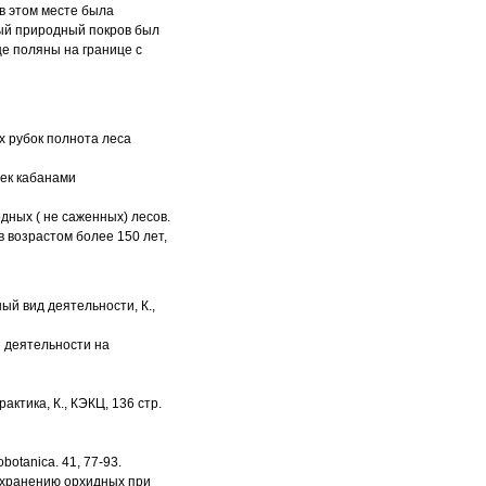
 в этом месте была
ный природный покров был
е поляны на границе с
х рубок полнота леса
шек кабанами
ных ( не саженных) лесов.
в возрастом более 150 лет,
ный вид деятельности, К.,
й деятельности на
актика, К., КЭКЦ, 136 стр.
obotanica. 41, 77-93.
 сохранению орхидных при