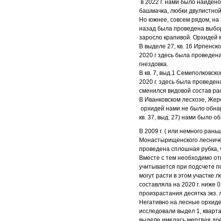
в 2022 г. нами было найден
башмачка, любки двулистной
Но южнее, совсем рядом, на 
назад была проведена выбор
заросло крапивой. Орхидей 
В выделе 27, кв. 16 Ирпенск
2020 г здесь была проведена
гнездовка.
В кв. 7, выд.1 Семиполковск
2020 г. здесь была проведен
сменился видовой состав рас
В Иванковском лесхозе, Жере
орхидей нами не было обнаруж
кв. 37, выд. 27) нами было 
В 2009 г. ( или немного ран
Монастырищенского лесничес
проведена сплошная рубка, 
Вместе с тем необходимо отм
учитывается при подсчете п
могут расти в этом участке л
составляла на 2020 г. ниже 
произрастания десятка экз.
Негативно на лесные орхиде
исследовали выдел 1, кварта
выделе имелась мертвая др