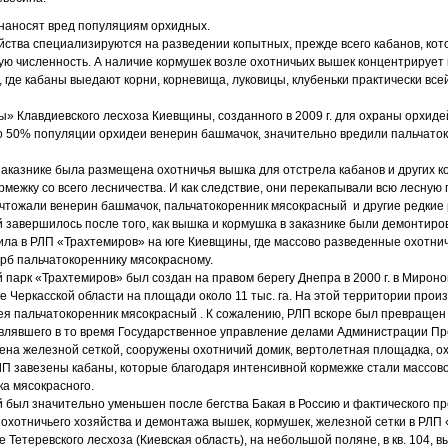
наносят вред популяциям орхидных.
яйства специализируются на разведении копытных, прежде всего кабанов, ко
ю численность. А наличие кормушек возле охотничьих вышек концентрирует
 где кабаны выедают корни, корневища, луковицы, клубеньки практически все
цы» Клавдиевского лесхоза Киевщины, созданного в 2009 г. для охраны орхид
до 50% популяции орхидеи венерин башмачок, значительно вредили пальчато
 заказнике была размещена охотничья вышка для отстрела кабанов и других к
рмежку со всего лесничества. И как следствие, они перекапывали всю лесную 
ичтожали венерин башмачок, пальчатокоренник мясокрасный и другие редкие 
 завершилось после того, как вышка и кормушка в заказнике были демонтиров
ила в РЛП «Трахтемиров» на юге Киевщины, где массово разведенные охотни
рб пальчатокореннику мясокрасному.
арк «Трахтемиров» был создан на правом берегу Днепра в 2000 г. в Мироно
е Черкасской области на площади около 11 тыс. га. На этой территории прои
дея пальчатокоренник мясокрасный . К сожалению, РЛП вскоре был превращен
авлявшего в то время Государственное управление делами Администрации П
ена железной сеткой, сооружены охотничий домик, вертолетная площадка, о
ЛП завезены кабаны, которые благодаря интенсивной кормежке стали массов
а мясокрасного.
й был значительно уменьшен после бегства Бакая в Россию и фактического 
охотничьего хозяйства и демонтажа вышек, кормушек, железной сетки в РЛП
Тетеревского лесхоза (Киевская область), на небольшой поляне, в кв. 104, 