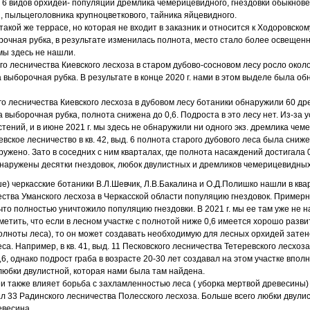
о 6 видов орхидей- популяции дремлика чемерицевидного, гнездовки обыкнов
, пыльцеголовника крупноцветкового, тайника яйцевидного.
такой же террасе, но которая не входит в заказник и относится к Ходоровском
очная рубка, в результате изменилась полнота, место стало более освещенн
мы здесь не нашли.
ого лесничества Киевского лесхоза в старом дубово-сосновом лесу росло около
 выборочная рубка. В результате в конце 2020 г. нами в этом выделе была об
ого лесничества Киевского лесхоза в дубовом лесу ботаники обнаружили 60 д
а выборочная рубка, полнота снижена до 0,6. Подроста в это лесу нет. Из-за
тений, и в июне 2021 г. мы здесь не обнаружили ни одного экз. дремлика чем
вское лесничество в кв. 42, выд. 6 полнота старого дубового леса была сниж
ено. Зато в соседних с ним кварталах, где полнота насаждений достигала 0,9 (
обнаружены десятки гнездовок, любок двулистных и дремликов чемерицевидных
ьше) черкасские ботаники В.Л.Шевчик, Л.В.Бакалина и О.Д.Полишко нашли в кв
тва Уманского лесхоза в Черкасской области популяцию гнездовок. Примерно
что полностью уничтожило популяцию гнездовки. В 2021 г. мы ее там уже не 
етить, что если в лесном участке с полнотой ниже 0,6 имеется хорошо разви
олноты леса), то он может создавать необходимую для лесных орхидей затен
еса. Например, в кв. 41, выд. 11 Песковского лесничества Тетеревского лесхоз
0,6, однако подрост граба в возрасте 20-30 лет создавал на этом участке впо
 любки двулистной, которая нами была там найдена.
и также влияет борьба с захламленностью леса ( уборка мертвой древесины) 
л 33 Радинского лесничества Полесского лесхоза. Больше всего любки двулис
евесина.