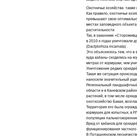
Охотничьи хозяйства также 
Как правило, охотничьи хоз
превышают свою оптимальну
местах заповедного объекта,
растительности.
Так, в заказнике «Сторожив
в 2010-х годах уничтожали 
(Dactylorhiza incarnata) .
Это объяснялось тем, что в
куда кабаны сходились на ко
метрах от кормушки, чем ун
Уничтожение редких орхидей
Такая же ситуация происход
наносили значительный уще
Региональный ландшафтный п
области и в Каневском район
растений, в том числе орхи
охотхозяйство Бакая, возгл
Территория его была огражд
кормушек для копытных, в Р
популяции пальчатокоренник
Вред от кабанов для орхиде
функционирования частного 
В Поташнянском лесничестве 