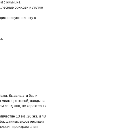
м с ними, на
а лесные орхидеи и лилию
ющих разную полноту в
з.
бами. Выдела эти были
ги мелкоцветковой, ландыша,
нием ландыша, не характерны
честве 13 экз, 26 экз. и 48
убок, данных видов орхидей
условия произрастания