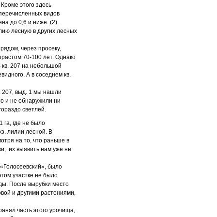
 Кроме этого здесь
 перечисленных видов
 до 0,6 и ниже. (2).
ию лесную в других лесных
рядом, через просеку,
растом 70-100 лет. Однако
В кв. 207 на небольшой
идного. А в соседнем кв.
. 207, выд. 1 мы нашли
то и не обнаружили ни
гораздо светлей.
1 га, где не было
з. лилии лесной. В
отря на то, что раньше в
и, их выявить нам уже не
к «Голосеевский», было
 этом участке не было
оды. После вырубки место
вой и другими растениями,
ранял часть этого урочища,