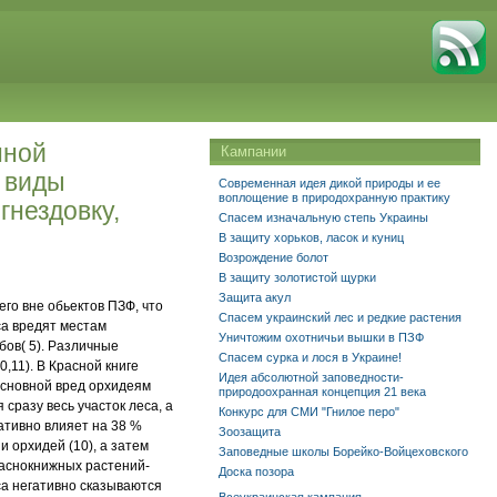
нной
Кампании
е виды
Современная идея дикой природы и ее
воплощение в природохранную практику
гнездовку,
Спасем изначальную степь Украины
В защиту хорьков, ласок и куниц
Возрождение болот
В защиту золотистой щурки
Защита акул
го вне обьектов ПЗФ, что
Спасем украинский лес и редкие растения
са вредят местам
Уничтожим охотничьи вышки в ПЗФ
бов( 5). Различные
Спасем сурка и лося в Украине!
,11). В Красной книге
Идея абсолютной заповедности-
 основной вред орхидеям
природоохранная концепция 21 века
сразу весь участок леса, а
Конкурс для СМИ "Гнилое перо"
ативно влияет на 38 %
Зоозащита
 орхидей (10), а затем
Заповедные школы Борейко-Войцеховского
раснокнижных растений-
Доска позора
еса негативно сказываются