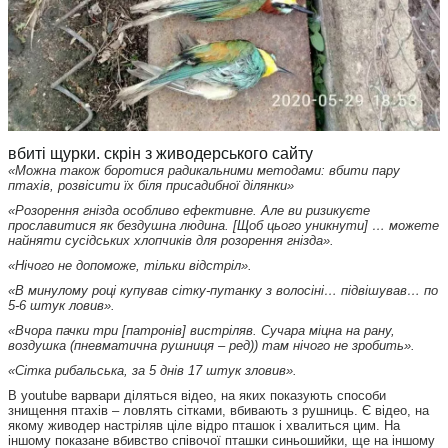
вбиті щурки. скрін з живодерського сайту
«Можна також боротися радикальними методами: вбити пару
птахів, розвісити їх біля присадибної ділянки»
«Розорення гнізда особливо ефективне. Але ви ризикуєте
прославитися як бездушна людина. [Щоб цього уникнути] … можете
найняти сусідських хлопчиків для розорення гнізда».
«Нічого не допоможе, тільки відстріл».
«В минулому році купував сітку-путанку з волосіні… підвішував… по
5-6 штук ловив».
«Вчора пачки три [патронів] вистріляв. Сучара міцна на рану,
воздушка (пневматична рушниця – ред)) там нічого не зробить».
«Сітка рибальська, за 5 днів 17 штук зловив».
В youtube варвари діляться відео, на яких показують способи
знищення птахів – ловлять сітками, вбивають з рушниць. Є відео, на
якому живодер настріляв ціле відро пташок і хвалиться цим. На
іншому показане вбивство співочої пташки синьошийки, ще на іншому