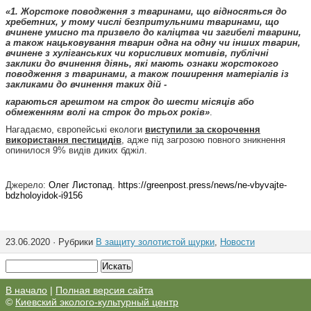
«1. Жорстоке поводження з тваринами, що відносяться до
хребетних, у тому числі безпритульними тваринами, що
вчинене умисно та призвело до каліцтва чи загибелі тварини,
а також нацьковування тварин одна на одну чи інших тварин,
вчинене з хуліганських чи корисливих мотивів, публічні
заклики до вчинення діянь, які мають ознаки жорстокого
поводження з тваринами, а також поширення матеріалів із
закликами до вчинення таких дій -
караються арештом на строк до шести місяців або
обмеженням волі на строк до трьох років»
.
Нагадаємо, європейські екологи
виступили за скорочення
використання пестицидів
, адже під загрозою повного зникнення
опинилося 9% видів диких бджіл.
Джерело:
Олег Листопад. https://greenpost.press/news/ne-vbyvajte-
bdzholoyidok-i9156
23.06.2020 · Рубрики
В защиту золотистой щурки
,
Новости
В начало
|
Полная версия сайта
©
Киевский эколого-культурный центр