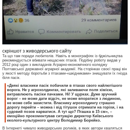
скріншот з живодерського сайту
Та що там поради любителів. Навіть в монографіях із бджільництва
рекомендується вбивати нещасних птахів. Подібну роботу видав у
2012 році один з викладачів Аграрно-економічного коледжу
Полтавської державної аграрної академії. На сторінках своєї праці він
у якості методу боротьби з птахами-«шкідниками» знищувати їх гнізда
біля пасік.
«Деякі власники пасік побачили в птахах свого найлютішого
ворога. Не у агрохолдингах, які заливаючи поля хімією,
витравлюють пасіки пачками. Ні! У щурках. Дуже зручний
ворог – не може дати відсіч, не може впоратися з людиною,
не може себе захистити. Власнику агрохолдингу страшно
дорогу перейти – можна і від тітушок отримати на горіхи, і на
судовий позов нарватися. А тут що? Пташка в 15 см», –
емоційно прокоментував ситуацію директор Київського
еколого-культурного центру Володимир Борейко.
В Інтернеті чимало живодерських роликів, в яких автори хваляться