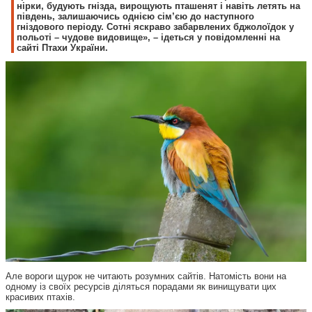
нірки, будують гнізда, вирощують пташенят і навіть летять на
південь, залишаючись однією сім’єю до наступного
гніздового періоду. Сотні яскраво забарвлених бджолоїдок у
польоті – чудове видовище», – ідеться у повідомленні на
сайті Птахи України.
Але вороги щурок не читають розумних сайтів. Натомість вони на
одному із своїх ресурсів діляться порадами як винищувати цих
красивих птахів.