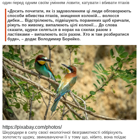
один перед одним своїм умінням ловити, катувати і вбивати птахів
«Досить почитати, як із задоволенням ці люди обговорюють
способи вбивства птахів, знищення колоній… волосся
дибки… Відстрілюють, підвішують поранених щоб кричали,
ріжуть по живому, випалюють цілі колонії… До слова
сказати, щурки селяться в норах на схилах разом з
ластівками – випалюють всіх разом. Хто ж там розбиратися
буде», – додає Володимир Борейко.
https://pixabay.com/photos/
Шкуродери в силу своєї екологічної безграмотності оббріхують
золотисту щурку, звинувачуючи її у тому що, нібито, вона поїдає