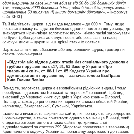
один шершень за своє життя вбиває від 50 до 100 домашніх бджіл.
Тож, знищуючи 3000 домашніх бджіл, одна бджолоїдка рятує життя
щонайменше 50 тисячам (!) іншим домашнім бджолам»
, – інформує
сайт КЕКЦ.
Та й відлітають щурки від гнізда недалеко – до 600 м. Тому, якщо
поставити пасіку на відстані близько одного кілометра від урвища, де
знаходяться нірки-гнізда золотистих щурок, нічого пасіці загрожувати
не буде. Добре допомагає силует сови, або розвішані на пасіці
блискучі диски – щурки й інші дрібні птахи їх бояться.
Варто заначити, що вбиваючи або відловлюючи щурок, громадяни
стають браконьєрами.
«Відстріл або відлов диких птахів без спеціального дозволу є
грубим порушенням ст.17, 31, 63 Закону України «Про
тваринний світ», ст. 88-1 і ст. 85 Кодексу України про
адміністративні порушення», – зазначає голова ЕкоПраво-
Київ Галина Левіна.
Понад те, золотиста щурка є європейським рідкісним видом, і тому
перебуває під захистом Бонської та Бернської конвенцій. Цей вид
внесений до Червоної книги сусідніх з Україною країн – Білорусі,
Польщі, а також до регіональних червоних списків областей України,
наприклад, Закарпатської, Сумської, Харківської.
Екологісти вимагають закрити всі сайти, які пропагують шкуродерство
і браконьєрство, а також притягнути одного з мешканців Вінниці, який
є адміністратором одного з таких сайтів, до кримінальної
відповідальності за статтею 299 (Жорстоке поводження з тваринами)
Кримінального кодексу України за пропаганду жорстокості до тварин.