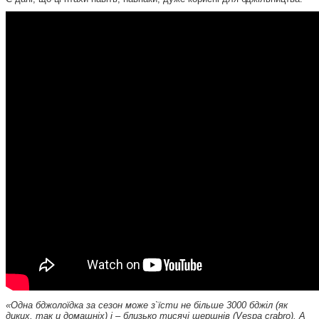
«Одна бджолоїдка за сезон може з`їсти не більше 3000 бджіл (як
диких, так и домашніх) і – близько тисячі шершнів (Vespa crabro). А