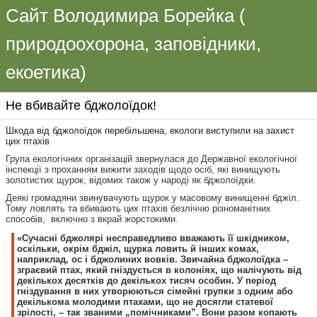
Сайт Володимира Борейка (
природоохорона, заповідники,
екоетика)
Не вбивайте бджолоїдок!
Шкода від бджолоїдок перебільшена, екологи виступили на захист
цих птахів
Група екологічних організацій звернулася до Державної екологічної
інспекції з проханням вижити заходів щодо осіб, які винищують
золотистих щурок, відомих також у народі як бджолоїдки.
Деякі громадяни звинувачують щурок у масовому винищенні бджіл.
Тому ловлять та вбивають цих птахів безліччю різноманітних
способів, включно з вкрай жорстокими.
«Сучасні бджолярі несправедливо вважають її шкідником,
оскільки, окрім бджіл, щурка ловить й інших комах,
наприклад, ос і бджолиних вовків. Звичайна бджолоїдка –
зграєвий птах, який гніздується в колоніях, що налічують від
декількох десятків до декількох тисяч особин. У період
гніздування в них утворюються сімейні групки з одним або
декількома молодими птахами, що не досягли статевої
зрілості, – так званими „помічниками”. Вони разом копають