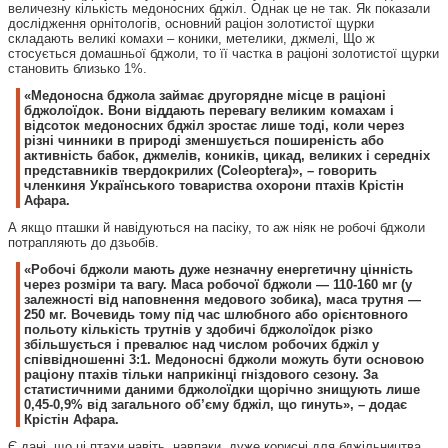
величезну кількість медоносних бджіл. Однак це не так. Як показали
дослідження орнітологів, основний раціон золотистої щурки
складають великі комахи – коники, метелики, джмелі, Що ж
стосується домашньої бджоли, то її частка в раціоні золотистої щурки
становить близько 1%.
«Медоносна бджола займає другорядне місце в раціоні
бджолоїдок. Вони віддають перевагу великим комахам і
відсоток медоносних бджіл зростає лише тоді, коли через
різні чинники в природі зменшується поширеність або
активність бабок, джмелів, коників, цикад, великих і середніх
представників твердокрилих (Сoleoptera)», – говорить
членкиня Українського товариства охорони птахів Крістін
Афара.
А якщо пташки й навідуються на пасіку, то аж ніяк не робочі бджоли
потрапляють до дзьобів.
«Робочі бджоли мають дуже незначну енергетичну цінність
через розміри та вагу. Маса робочої бджоли — 110-160 мг (у
залежності від наповнення медового зобика), маса трутня —
250 мг. Вочевидь тому під час шлюбного або орієнтовного
польоту кількість трутнів у здобичі бджолоїдок різко
збільшується і превалює над числом робочих бджіл у
співвідношенні 3:1. Медоносні бджоли можуть бути основою
раціону птахів тільки наприкінці гніздового сезону. За
статистичними даними бджолоїдки щорічно знищують лише
0,45-0,9% від загального об’єму бджіл, що гинуть», – додає
Крістін Афара.
Є дані, що ці птахи навіть, навпаки, дуже корисні для бджільництва.