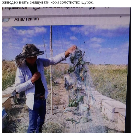
живодер вчить знищувати нори золотистих щурок.