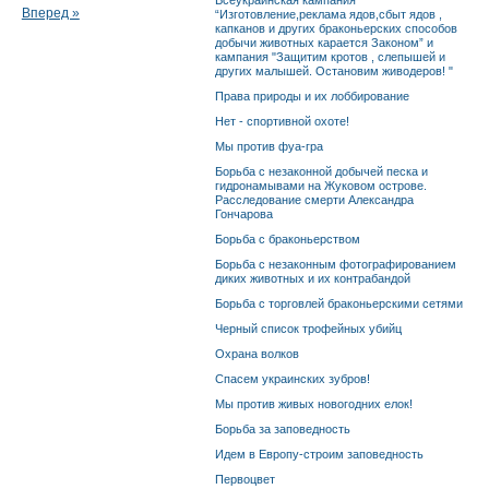
Всеукраинская кампания
Вперед »
“Изготовление,реклама ядов,сбыт ядов ,
капканов и других браконьерских способов
добычи животных карается Законом” и
кампания "Защитим кротов , слепышей и
других малышей. Остановим живодеров! "
Права природы и их лоббирование
Нет - спортивной охоте!
Мы против фуа-гра
Борьба с незаконной добычей песка и
гидронамывами на Жуковом острове.
Расследование смерти Александра
Гончарова
Борьба с браконьерством
Борьба с незаконным фотографированием
диких животных и их контрабандой
Борьба с торговлей браконьерскими сетями
Черный список трофейных убийц
Охрана волков
Спасем украинских зубров!
Мы против живых новогодних елок!
Борьба за заповедность
Идем в Европу-строим заповедность
Первоцвет