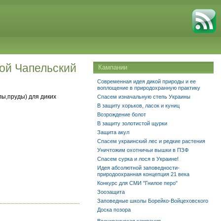
ой Чапельский
Кампании
Современная идея дикой природы и ее
воплощение в природохранную практику
лы,пруды) для диких
Спасем изначальную степь Украины
В защиту хорьков, ласок и куниц
Возрождение болот
В защиту золотистой щурки
Защита акул
Спасем украинский лес и редкие растения
Уничтожим охотничьи вышки в ПЗФ
Спасем сурка и лося в Украине!
Идея абсолютной заповедности-
природоохранная концепция 21 века
Конкурс для СМИ "Гнилое перо"
Зоозащита
Заповедные школы Борейко-Войцеховского
Доска позора