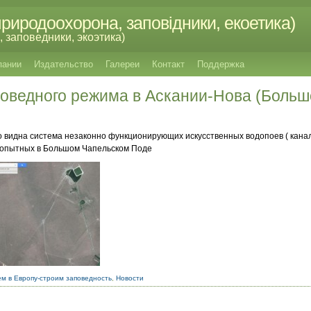
риродоохорона, заповідники, екоетика)
 заповедники, экоэтика)
пании
Издательство
Галереи
Контакт
Поддержка
оведного режима в Аскании-Нова (Больш
о видна система незаконно функционирующих искусственных водопоев ( кана
копытных в Большом Чапельском Поде
м в Европу-строим заповедность
,
Новости