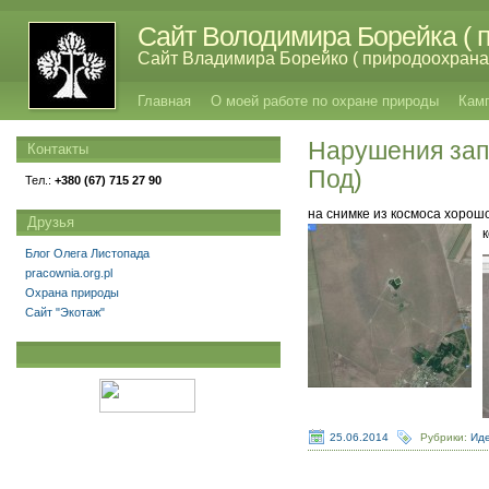
Сайт Володимира Борейка ( п
Сайт Владимира Борейко ( природоохрана,
Главная
О моей работе по охране природы
Кам
Нарушения зап
Контакты
Под)
Тел.:
+380 (67) 715 27 90
на снимке из космоса хорош
Друзья
Блог Олега Листопада
pracownia.org.pl
Охрана природы
Сайт "Экотаж"
25.06.2014
Рубрики:
Иде