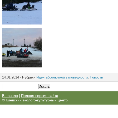
14.01.2014 · Рубрики
Идея абсолютной заповедности
,
Новости
В начало
|
Полная версия сайта
©
Киевский эколого-культурный центр