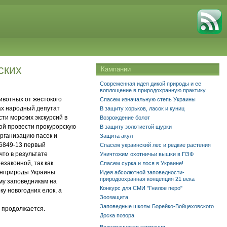
ских
Кампании
Современная идея дикой природы и ее
воплощение в природохранную практику
ивотных от жестокого
Спасем изначальную степь Украины
ках народный депутат
В защиту хорьков, ласок и куниц
ти морских экскурсий в
Возрождение болот
бой провести прокурорскую
В защиту золотистой щурки
организацию пасек и
Защита акул
16849-13 первый
Спасем украинский лес и редкие растения
что в результате
Уничтожим охотничьи вышки в ПЗФ
законной, так как
Спасем сурка и лося в Украине!
Минприроды Украины
Идея абсолютной заповедности-
природоохранная концепция 21 века
ому заповедникам на
Конкурс для СМИ "Гнилое перо"
у новогодних елок, а
Зоозащита
Заповедные школы Борейко-Войцеховского
х продолжается.
Доска позора