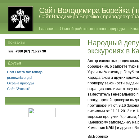
Сайт Володимира Борейка ( п
Сайт Владимира Борейко ( природоохрана,
Главная
О моей работе по охране природы
Кам
Народный депут
Контакты
экскурсиях в К
Тел.:
+380 (67) 715 27 90
Автор известных радикальны
Друзья
обращения, о запрете туризм
Украины Александр Голуб ска
Блог Олега Листопада
Карадагском и других крымс
pracownia.org.pl
проверку законности выдачи
Охрана природы
выращивание и заготовку нов
Сайт "Экотаж"
заместитель Генерального п
прокурорской проверки выда
противоречит ст. 9,16 Зако
письмами от 11.11.2013 г. и
морские прогулки,Горганам,
Каневскому заповеднику на 
Кампания КЭКЦ и других общ
Вл.Борейко