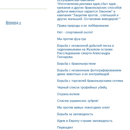
Всеукраинская кампания
“Изготовление,реклама ядов,сбыт ядов ,
капканов и других браконьерских способов
добычи животных карается Законом” и
кампания "Защитим кротов , слепышей и
других малышей. Остановим живодеров! "
Вперед »
Права природы и их лоббирование
Нет - спортивной охоте!
Мы против фуа-гра
Борьба с незаконной добычей песка и
гидронамывами на Жуковом острове.
Расследование смерти Александра
Гончарова
Борьба с браконьерством
Борьба с незаконным фотографированием
диких животных и их контрабандой
Борьба с торговлей браконьерскими сетями
Черный список трофейных убийц
Охрана волков
Спасем украинских зубров!
Мы против живых новогодних елок!
Борьба за заповедность
Идем в Европу-строим заповедность
Первоцвет