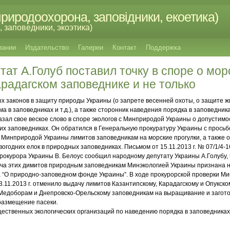
риродоохорона, заповідники, екоетика)
 заповедники, экоэтика)
пании
Издательство
Галереи
Контакт
Поддержка
ат А.Голуб поставил точку в споре о мор
арадагском заповеднике и не только
х законов в защиту природы Украины (о запрете весенней охоты, о защите ж
а в заповедниках и т.д.), а также сторонник наведения порядка в заповедни
зал свое веское слово в споре экологов с Минприродой Украины о допустимос
ких заповедниках. Он обратился в Генеральную прокуратуру Украины с прось
 Минприродой Украины лимитов заповедникам на морские прогулки,
а также 
огодних елок в природных заповедниках. Письмом от 15.11.2013 г. № 07/1/4-
рокурора Украины В. Белоус сообщил народному депутату Украины А.Голубу, 
ча этих димитов природным заповедникам Минэкологией Украины признана не
на “О природно-заповедном фонде Украины”. В ходе прокурорской проверки 
 13.11.2013 г. отменило выдачу лимитов Казантипскому, Карадагскому и Опукск
 Медоборам и Днепровско-Орельскому заповедникам на выращивание и заготок
размещение пасеки.
ественных экологических организаций по наведению порядка в заповедника